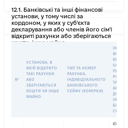
12.1. Банківські та інші фінансові
установи, у тому числі за
кордоном, у яких у суб'єкта
декларування або членів його сім'ї
відкриті рахунки або зберігаються
кошти, інше майно
ІНФОР
ФІЗИЧН
ЮРИДИ
УСТАНОВА, В
ОСОБУ,
ЯКІЙ ВІДКРИТО
ТИП ТА НОМЕР
ПРАВО
ТАКІ РАХУНКИ
РАХУНКА,
РОЗПО
№
АБО
ІНДИВІДУАЛЬНОГО
ТАКИМ
ЗБЕРІГАЮТЬСЯ
БАНКІВСЬКОГО
АБО М
КОШТИ ЧИ ІНШЕ
СЕЙФУ (КОМІРКИ)
ДО
МАЙНО
ІНДИВ
БАНКІ
СЕЙФУ 
Юридичн