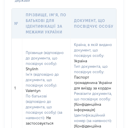
держави
ПРІЗВИЩЕ, ІМ’Я, ПО
БАТЬКОВІ ДЛЯ
ДОКУМЕНТ, ЩО
№
ІДЕНТИФІКАЦІЇ ЗА
ПОСВІДЧУЄ ОСОБУ
МЕЖАМИ УКРАЇНИ
Країна, в якій видано
документ, що
Прізвище (відповідно
посвідчує особу:
до документа, що
Україна
посвідчує особу):
Тип документа, що
Shylinh
посвідчує особу:
Ім’я (відповідно до
Паспорт
документа, що
громадянина України
посвідчує особу):
1
для виїзду за кордон
Valentyn
Реквізити документа,
По батькові
що посвідчує особу:
(відповідно до
[Конфіденційна
документа, що
інформація]
посвідчує особу) (за
Ідентифікаційний
наявності):
Не
номер (за наявності):
застосовується
[Конфіденційна