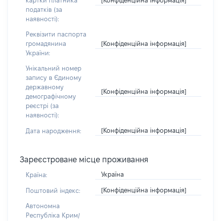
картки платника
податків (за
наявності):
Реквізити паспорта
[Конфіденційна інформація]
громадянина
України:
Унікальний номер
запису в Єдиному
державному
[Конфіденційна інформація]
демографічному
реєстрі (за
наявності):
[Конфіденційна інформація]
Дата народження:
Зареєстроване місце проживання
Україна
Країна:
[Конфіденційна інформація]
Поштовий індекс:
Автономна
Республіка Крим/