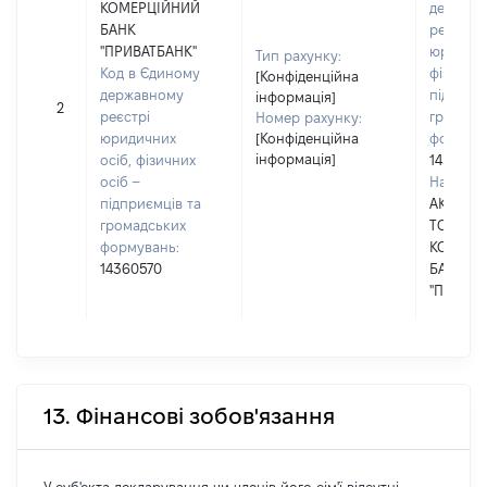
КОМЕРЦІЙНИЙ
держав
БАНК
реєстрі
"ПРИВАТБАНК"
юридичн
Тип рахунку:
Код в Єдиному
фізичних
[Конфіденційна
державному
підприє
інформація]
2
реєстрі
громадс
Номер рахунку:
юридичних
[Конфіденційна
формува
інформація]
осіб, фізичних
1436057
осіб –
Наймену
підприємців та
АКЦІОН
громадських
ТОВАРИ
формувань:
КОМЕРЦ
14360570
БАНК
"ПРИВАТ
13. Фінансові зобов'язання