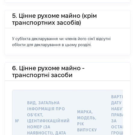
5. Цінне рухоме майно (крім
транспортних засобів)
У суб'єкта декларування чи членів його сім'ї відсутні
об'єкти для декларування в цьому розділі.
6. Цінне рухоме майно -
транспортні засоби
ВАРТІСТЬ 
ВИД, ЗАГАЛЬНА
ДАТУ
ІНФОРМАЦІЯ ПРО
НАБУТТЯ
МАРКА,
ОБʼЄКТ,
ПРАВА АБО
МОДЕЛЬ,
№
ІДЕНТИФІКАЦІЙНИЙ
ЗА
РІК
НОМЕР (ЗА
ОСТАННЬ
ВИПУСКУ
НАЯВНОСТІ), ДАТА
ГРОШОВО