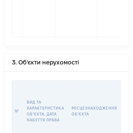
3. Об'єкти нерухомості
ВАР
ДАТ
НАБ
ВИД ТА
ПРА
ХАРАКТЕРИСТИКА
МІСЦЕЗНАХОДЖЕННЯ
№
ЗА
ОБʼЄКТА, ДАТА
ОБʼЄКТА
ОС
НАБУТТЯ ПРАВА
ГР
ОЦІ