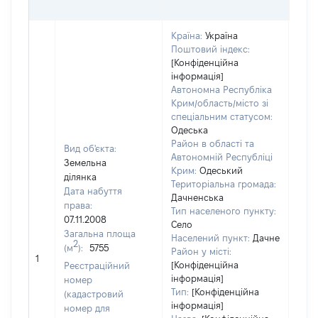
ГРН
Країна:
Україна
Поштовий індекс:
[Конфіденційна
інформація]
Автономна Республіка
Крим/область/місто зі
спеціальним статусом:
Одеська
Район в області та
Вид об'єкта:
Автономній Республіці
Земельна
Крим:
Одеський
ділянка
Територіальна громада:
Дата набуття
Дачненська
права:
Тип населеного пункту:
07.11.2008
Село
Загальна площа
Населений пункт:
Дачне
2
(м
):
5755
Район у місті:
[Не 
1
[Конфіденційна
Реєстраційний
інформація]
номер
Тип:
[Конфіденційна
(кадастровий
інформація]
номер для