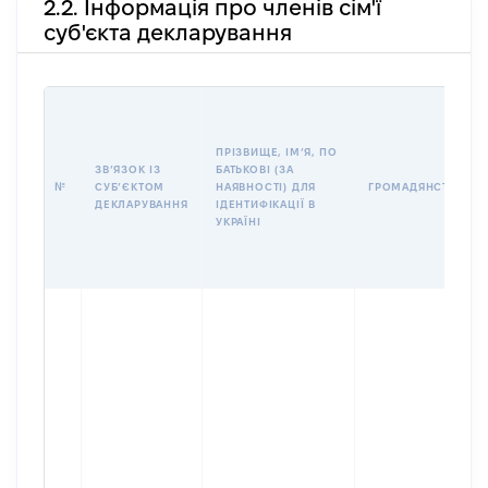
2.2. Інформація про членів сім'ї
суб'єкта декларування
ПРІЗВИЩЕ, ІМʼЯ, ПО
ЗВʼЯЗОК ІЗ
БАТЬКОВІ (ЗА
№
СУБʼЄКТОМ
НАЯВНОСТІ) ДЛЯ
ГРОМАДЯНСТВО
ДЕКЛАРУВАННЯ
ІДЕНТИФІКАЦІЇ В
УКРАЇНІ