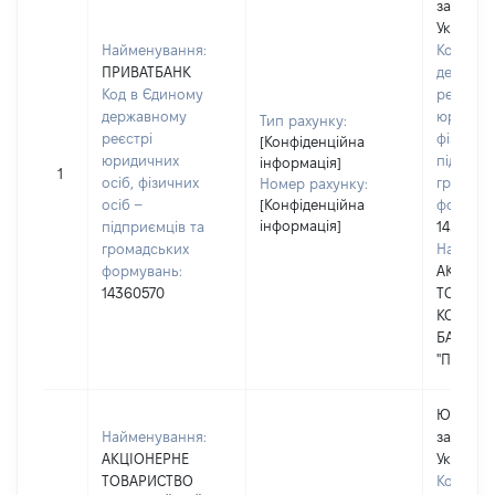
зареєст
Україні
Найменування:
Код в Є
ПРИВАТБАНК
держав
Код в Єдиному
реєстрі
державному
юридичн
Тип рахунку:
реєстрі
фізичних
[Конфіденційна
юридичних
підприє
інформація]
1
осіб, фізичних
громадс
Номер рахунку:
осіб –
[Конфіденційна
формува
інформація]
підприємців та
1436057
громадських
Наймену
формувань:
АКЦІОН
14360570
ТОВАРИ
КОМЕРЦ
БАНК
"ПРИВАТ
Юридичн
Найменування:
зареєст
АКЦІОНЕРНЕ
Україні
ТОВАРИСТВО
Код в Є