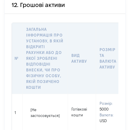
12. Грошові активи
ЗАГАЛЬНА
ІНФОРМАЦІЯ ПРО
УСТАНОВУ, В ЯКІЙ
ВІДКРИТІ
РОЗМІР
І
РАХУНКИ АБО ДО
ВИД
ТА
О
№
ЯКОЇ ЗРОБЛЕНІ
АКТИВУ
ВАЛЮТА
О
ВІДПОВІДНІ
АКТИВУ
ВНЕСКИ, ЧИ ПРО
ФІЗИЧНУ ОСОБУ,
ЯКІЙ ПОЗИЧЕНО
КОШТИ
В
Розмір:
П
Готівкові
5000
[Не
І
1
кошти
Валюта:
застосовується]
П
USD
н