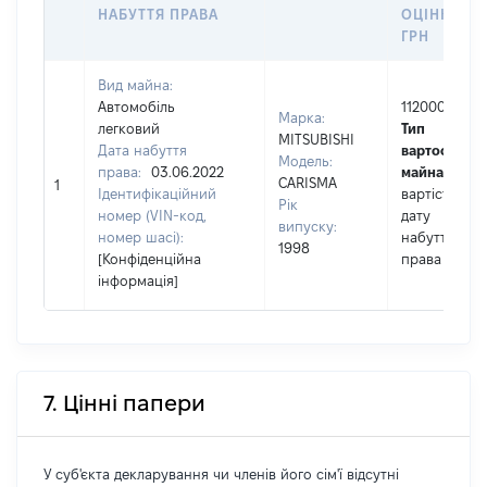
НАБУТТЯ ПРАВА
ОЦІНКОЮ,
ГРН
Вид майна:
Автомобіль
112000
Марка:
легковий
Тип
MITSUBISHI
Дата набуття
вартості
Модель:
права:
03.06.2022
майна:
це
CARISMA
1
Ідентифікаційний
вартість на
Рік
номер (VIN-код,
дату
випуску:
номер шасі):
набуття
1998
[Конфіденційна
права
інформація]
7. Цінні папери
У суб'єкта декларування чи членів його сім'ї відсутні