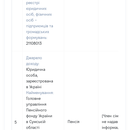
реєстрі
юридичних
осіб, фізичних
осіб –
підприємців та
громадських
формувань:
21108013
Джерело
доходу:
Юридична
особа,
зареєстрована
в Україні
Найменування:
Головне
управління
Пенсійного
фонду України
[Член сім'ї
в Сумській
Пенсія
не надав
5
області
інформацію]