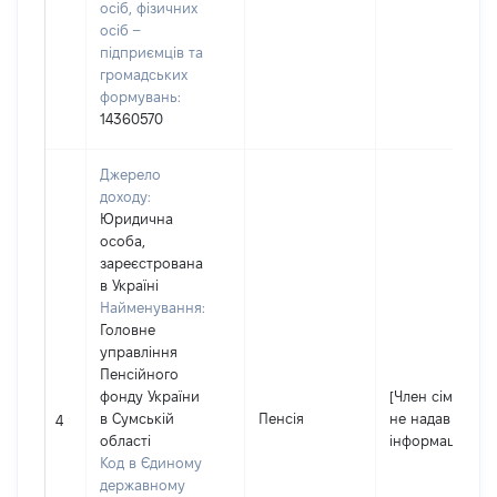
осіб, фізичних
осіб –
підприємців та
громадських
формувань:
14360570
Джерело
доходу:
Юридична
особа,
зареєстрована
в Україні
Найменування:
Головне
управління
Пенсійного
фонду України
[Член сім'ї
в Сумській
Пенсія
не надав
4
області
інформацію]
Код в Єдиному
державному