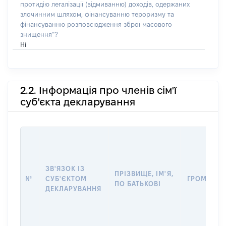
протидію легалізації (відмиванню) доходів, одержаних
злочинним шляхом, фінансуванню тероризму та
фінансуванню розповсюдження зброї масового
знищення”?
Ні
2.2. Інформація про членів сім'ї
суб'єкта декларування
ЗВ'ЯЗОК ІЗ
ПРІЗВИЩЕ, ІМ'Я,
№
СУБ'ЄКТОМ
ГРОМАДЯН
ПО БАТЬКОВІ
ДЕКЛАРУВАННЯ