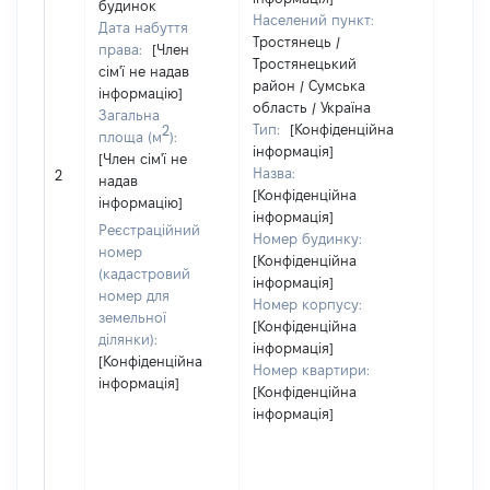
будинок
Населений пункт:
Дата набуття
Тростянець /
права:
[Член
Тростянецький
сім'ї не надав
район / Сумська
інформацію]
область / Україна
Загальна
Тип:
[Конфіденційна
2
площа (м
):
інформація]
[Член сім'ї не
Назва:
[Не ві
2
надав
[Конфіденційна
інформацію]
інформація]
Реєстраційний
Номер будинку:
номер
[Конфіденційна
(кадастровий
інформація]
номер для
Номер корпусу:
земельної
[Конфіденційна
ділянки):
інформація]
[Конфіденційна
Номер квартири:
інформація]
[Конфіденційна
інформація]