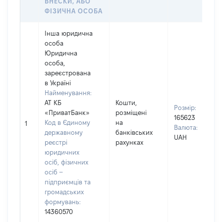
ВНЕСКИ, АБО
ФІЗИЧНА ОСОБА
Інша юридична
особа
Юридична
особа,
зареєстрована
в Україні
Найменування:
АТ КБ
Кошти,
Розмір:
«ПриватБанк»
розміщені
165623
Код в Єдиному
на
1
Валюта:
державному
банківських
UAH
реєстрі
рахунках
юридичних
осіб, фізичних
осіб –
підприємців та
громадських
формувань:
14360570