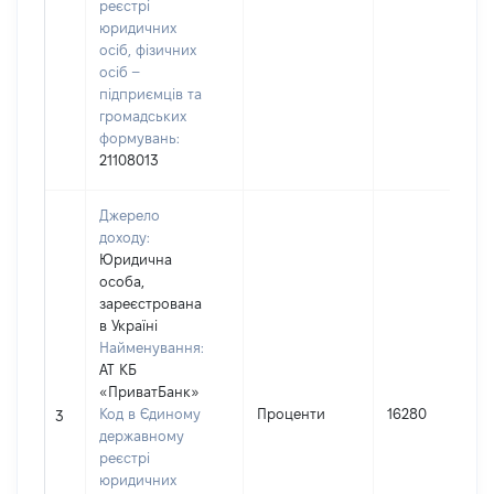
реєстрі
юридичних
осіб, фізичних
осіб –
підприємців та
громадських
формувань:
21108013
Джерело
доходу:
Юридична
особа,
зареєстрована
в Україні
Найменування:
АТ КБ
«ПриватБанк»
Код в Єдиному
Проценти
16280
3
державному
реєстрі
юридичних