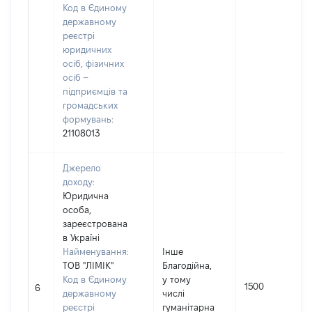
Код в Єдиному
державному
реєстрі
юридичних
осіб, фізичних
осіб –
підприємців та
громадських
формувань:
21108013
Джерело
доходу:
Юридична
особа,
зареєстрована
в Україні
Найменування:
Інше
ТОВ "ЛІМІК"
Благодійна,
Код в Єдиному
у тому
1500
6
державному
числі
реєстрі
гуманітарна