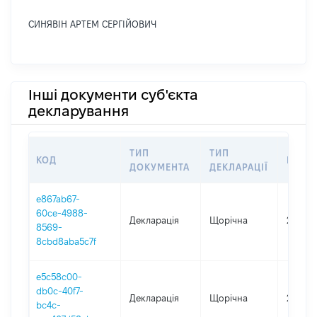
СИНЯВІН АРТЕМ СЕРГІЙОВИЧ
Інші документи суб'єкта
декларування
ТИП
ТИП
КОД
ПЕРІ
ДОКУМЕНТА
ДЕКЛАРАЦІЇ
e867ab67-
60ce-4988-
Декларація
Щорічна
2025
8569-
8cbd8aba5c7f
e5c58c00-
db0c-40f7-
Декларація
Щорічна
2024
bc4c-