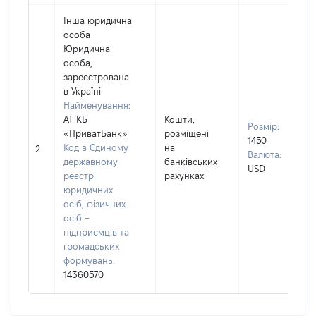
Інша юридична
особа
Юридична
особа,
зареєстрована
в Україні
Найменування:
АТ КБ
Кошти,
Розмір:
«ПриватБанк»
розміщені
1450
Код в Єдиному
на
2
Валюта:
державному
банківських
USD
реєстрі
рахунках
юридичних
осіб, фізичних
осіб –
підприємців та
громадських
формувань:
14360570