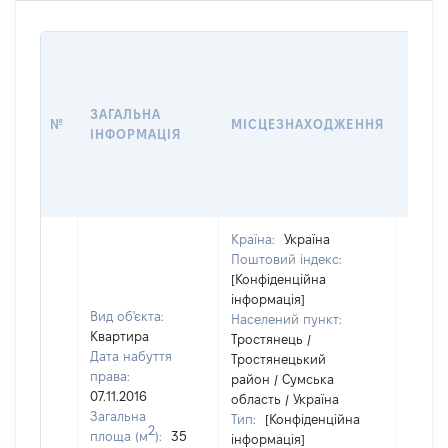
ВАРТ
ДАТУ
НАБУ
ЗАГАЛЬНА
ПРАВ
№
МІСЦЕЗНАХОДЖЕННЯ
ІНФОРМАЦІЯ
ЗА
ОСТ
ГРО
ОЦІ
Країна:
Україна
Поштовий індекс:
[Конфіденційна
інформація]
Вид об'єкта:
Населений пункт:
Квартира
Тростянець /
Дата набуття
Тростянецький
права:
район / Сумська
07.11.2016
область / Україна
Загальна
Тип:
[Конфіденційна
2
площа (м
):
35
інформація]