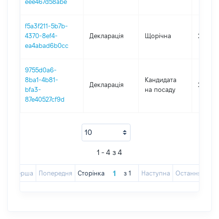
eee467d58abe
f5a3f211-5b7b-
4370-8ef4-
Декларація
Щорічна
2023
ea4abad6b0cc
9755d0a6-
8ba1-4b81-
Кандидата
Декларація
2022
bfa3-
на посаду
87e40527cf9d
1 - 4 з 4
Перша
Попередня
Сторінка
з
1
Наступна
Остання