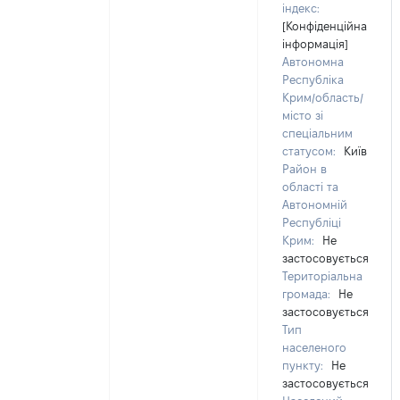
індекс:
[Конфіденційна
інформація]
Автономна
Республіка
Крим/область/
місто зі
спеціальним
статусом:
Київ
Район в
області та
Автономній
Республіці
Крим:
Не
застосовується
Територіальна
громада:
Не
застосовується
Тип
населеного
пункту:
Не
застосовується