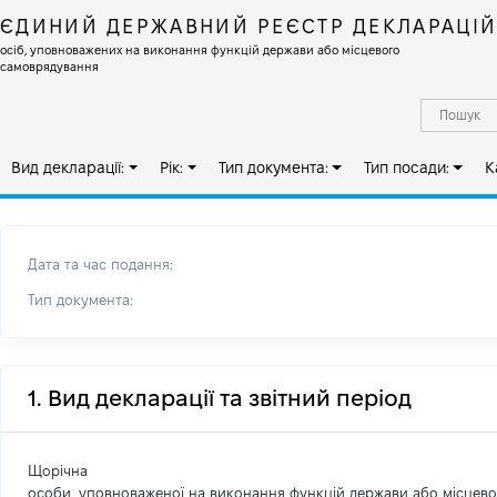
ЄДИНИЙ ДЕРЖАВНИЙ РЕЄСТР ДЕКЛАРАЦІ
осіб, уповноважених на виконання функцій держави або місцевого
самоврядування
Вид декларації:
Рік:
Тип документа:
Тип посади:
К
Дата та час подання:
Тип документа:
1. Вид декларації та звітний період
Щорічна
особи, уповноваженої на виконання функцій держави або місцев