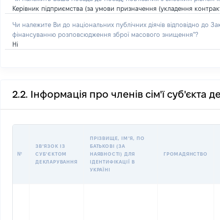
Керівник підприємства (за умови призначення (укладення контракт
Чи належите Ви до національних публічних діячів відповідно до З
фінансуванню розповсюдження зброї масового знищення"?
Ні
2.2. Інформація про членів сім'ї суб'єкта 
ПРІЗВИЩЕ, ІМʼЯ, ПО
ЗВʼЯЗОК ІЗ
БАТЬКОВІ (ЗА
№
СУБʼЄКТОМ
НАЯВНОСТІ) ДЛЯ
ГРОМАДЯНСТВО
ДЕКЛАРУВАННЯ
ІДЕНТИФІКАЦІЇ В
УКРАЇНІ