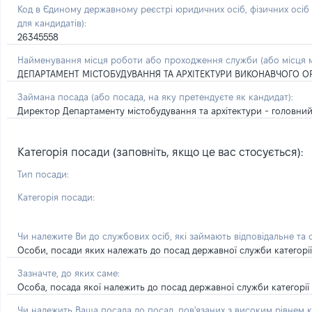
Код в Єдиному державному реєстрі юридичних осіб, фізичних осі
для кандидатів):
26345558
Найменування місця роботи або проходження служби (або місця м
ДЕПАРТАМЕНТ МІСТОБУДУВАННЯ ТА АРХІТЕКТУРИ ВИКОНАВЧОГО ОРГ
Займана посада
(або посада, на яку претендуєте як кандидат)
:
Директор Департаменту містобудування та архітектури - головний
Категорія посади (заповніть, якщо це вас стосується):
Тип посади:
Категорія посади:
Чи належите Ви до службових осіб, які займають відповідальне та
Особи, посади яких належать до посад державної служби категорії 'А
Зазначте, до яких саме:
Особа, посада якої належить до посад державної служби категорії '
Чи належить Ваша посада до посад, пов'язаних з високим рівнем к