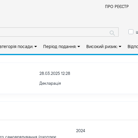
Й
ПРО РЕЄСТР
ш
атегорія посади:
Період подання:
Високий ризик:
Відп
28.03.2025 12:28
Декларація
2024
ого самоврядування (охоплює