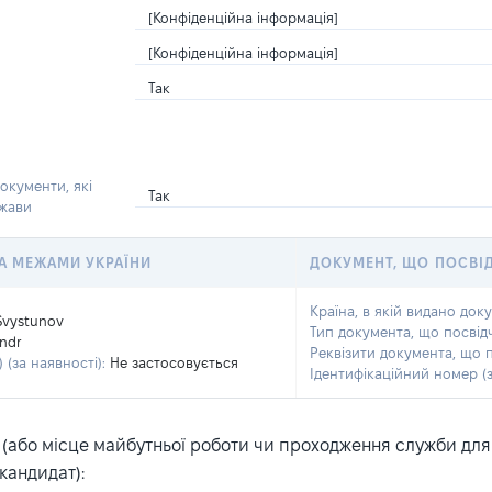
[Конфіденційна інформація]
[Конфіденційна інформація]
Так
окументи, які
Так
ржави
 ЗА МЕЖАМИ УКРАЇНИ
ДОКУМЕНТ, ЩО ПОСВІ
Країна, в якій видано док
Svystunov
Тип документа, що посвід
ndr
Реквізити документа, що 
 (за наявності):
Не застосовується
Ідентифікаційний номер (з
або місце майбутньої роботи чи проходження служби для ка
кандидат):