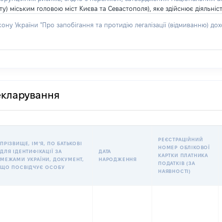
у) міським головою міст Києва та Севастополя), яке здійснює діяльніс
акону України "Про запобігання та протидію легалізації (відмиванню) 
декларування
РЕЄСТРАЦІЙНИЙ
ПРІЗВИЩЕ, ІМʼЯ, ПО БАТЬКОВІ
НОМЕР ОБЛІКОВОЇ
ДЛЯ ІДЕНТИФІКАЦІЇ ЗА
ДАТА
КАРТКИ ПЛАТНИКА
МЕЖАМИ УКРАЇНИ, ДОКУМЕНТ,
НАРОДЖЕННЯ
ПОДАТКІВ (ЗА
ЩО ПОСВІДЧУЄ ОСОБУ
НАЯВНОСТІ)