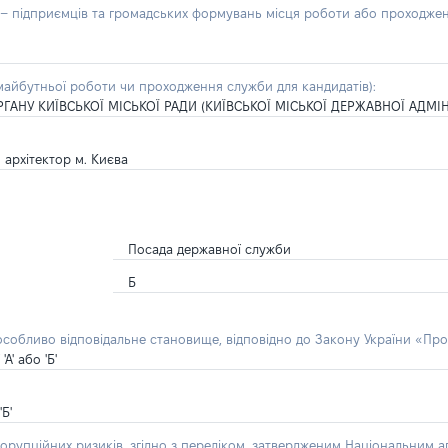
б – підприємців та громадських формувань місця роботи або проходже
айбутньої роботи чи проходження служби для кандидатів):
АНУ КИЇВСЬКОЇ МІСЬКОЇ РАДИ (КИЇВСЬКОЇ МІСЬКОЇ ДЕРЖАВНОЇ АДМІНІ
 архітектор м. Києва
Посада державної служби
Б
 особливо відповідальне становище, відповідно до Закону України «Про
' або 'Б'
Б'
орупційних ризиків, згідно з переліком, затвердженим Національним аг