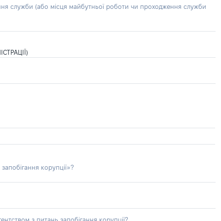
ння служби (або місця майбутньої роботи чи проходження служби
СТРАЦІЇ)
 запобігання корупції»?
ентством з питань запобігання корупції?