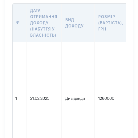
ДАТА
ОТРИМАННЯ
РОЗМІР
ІН
ВИД
№
ДОХОДУ
(ВАРТІСТЬ),
ДЖ
ДОХОДУ
(НАБУТТЯ У
ГРН
(Д
ВЛАСНІСТЬ)
Дже
Юр
зар
Укр
Най
ТО
ОБ
ВІ
1
21.02.2025
Дивіденди
1260000
"М
Код
дер
юри
фіз
під
гро