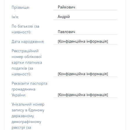
Райкович
Прізвище:
Андрій
Ім'я:
По батькові (за
Павлович
наявності):
[Конфіденційна інформація]
Дата народження:
Реєстраційний
номер облікової
картки платника
податків (за
[Конфіденційна інформація]
наявності):
Реквізити паспорта
громадянина
[Конфіденційна інформація]
України:
Унікальний номер
запису в Єдиному
державному
демографічному
реєстрі (за