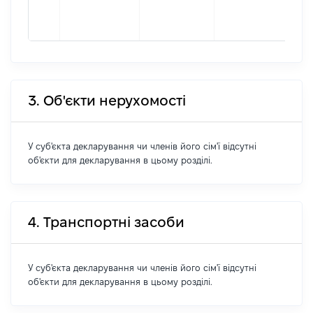
фор
327
3. Об'єкти нерухомості
У суб'єкта декларування чи членів його сім'ї відсутні
об'єкти для декларування в цьому розділі.
4. Транспортні засоби
У суб'єкта декларування чи членів його сім'ї відсутні
об'єкти для декларування в цьому розділі.