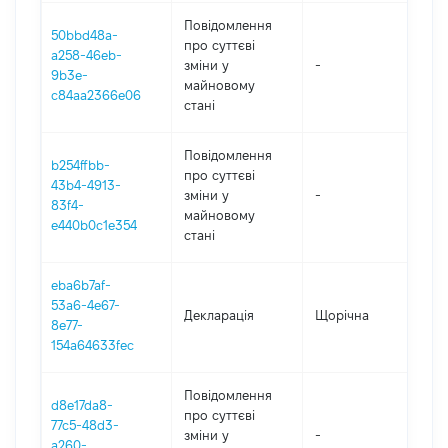
Повідомлення
50bbd48a-
про суттєві
a258-46eb-
зміни y
-
202
9b3e-
майновому
c84aa2366e06
стані
Повідомлення
b254ffbb-
про суттєві
43b4-4913-
зміни y
-
202
83f4-
майновому
e440b0c1e354
стані
eba6b7af-
53a6-4e67-
Декларація
Щорічна
202
8e77-
154a64633fec
Повідомлення
d8e17da8-
про суттєві
77c5-48d3-
зміни y
-
202
a260-