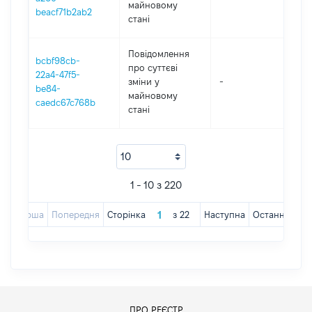
майновому
beacf71b2ab2
стані
Повідомлення
bcbf98cb-
про суттєві
22a4-47f5-
зміни y
-
202
be84-
майновому
caedc67c768b
стані
1 - 10 з 220
Перша
Попередня
Сторінка
з
22
Наступна
Остання
ПРО РЕЄСТР