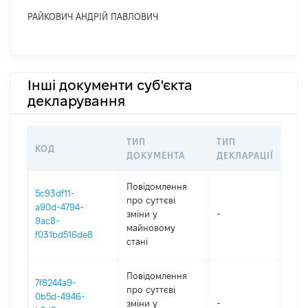
РАЙКОВИЧ АНДРІЙ ПАВЛОВИЧ
Інші документи суб'єкта
декларування
ТИП
ТИП
КОД
ПЕ
ДОКУМЕНТА
ДЕКЛАРАЦІЇ
Повідомлення
5c93df11-
про суттєві
a90d-4794-
зміни y
-
202
9ac8-
майновому
f031bd516de8
стані
Повідомлення
7f8244a9-
про суттєві
0b5d-4946-
зміни y
-
202