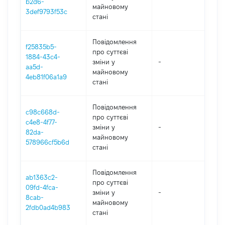
b2d6-
майновому
3def9793f53c
стані
Повідомлення
f25835b5-
про суттєві
1884-43c4-
зміни y
-
202
aa5d-
майновому
4eb81f06a1a9
стані
Повідомлення
c98c668d-
про суттєві
c4e8-4f77-
зміни y
-
202
82da-
майновому
578966cf5b6d
стані
Повідомлення
ab1363c2-
про суттєві
09fd-4fca-
зміни y
-
202
8cab-
майновому
2fdb0ad4b983
стані