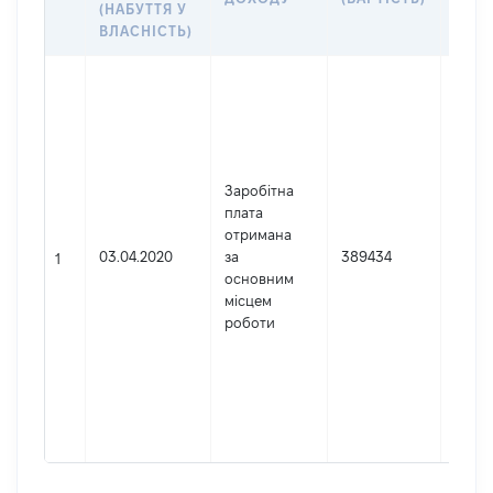
(НАБУТТЯ У
ВЛАСНІСТЬ)
Джер
Юрид
особа
заре
в Укр
Заробітна
Найм
плата
Верх
отримана
Код 
03.04.2020
за
389434
держ
1
основним
реєст
місцем
юрид
роботи
осіб,
осіб 
підпр
гром
форм
41721