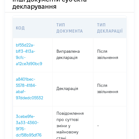
декларування
ТИП
ТИП
КОД
П
ДОКУМЕНТА
ДЕКЛАРАЦІЇ
bf55d22a-
bff3-413a-
Виправлена
Після
20
9cfc-
декларація
звільнення
a12ce7d90bc9
a8401bec-
5578-4184-
Після
Декларація
20
abaf-
звільнення
97ddedc05532
Повідомлення
3cebe9fe-
про суттєві
3a33-4360-
зміни y
-
20
9f76-
майновому
dcf58b95df76
стані