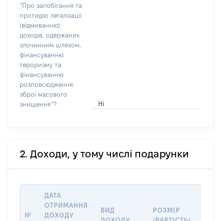
“Про запобігання та
протидію легалізації
(відмиванню)
доходів, одержаних
злочинним шляхом,
фінансуванню
тероризму та
фінансуванню
розповсюдження
зброї масового
Ні
знищення”?
2. Доходи, у тому числі подарунки
ДАТА
ОТРИМАННЯ
ВИД
РОЗМІР
ІНФ
№
ДОХОДУ
ДОХОДУ
(ВАРТІСТЬ)
ПРО