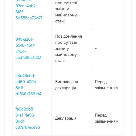
про суттєві
92ed-4bb2-
зміни y
-
20
8f8f-
майновому
3d358cb76c47
стані
Повідомлення
9497a261-
про суттєві
b54b-4517-
зміни y
-
20
a4b4-
майновому
ced1e8bc1d03
стані
a3d46ebd-
01
ad69-400a-
Виправлена
Перед
-
8d1f-
декларація
звільненням
13
d1566a7891d4
fe6d2db5-
01
61a1-4e96-
Перед
Декларація
-
8ddf-
звільненням
13
c87af67ece96