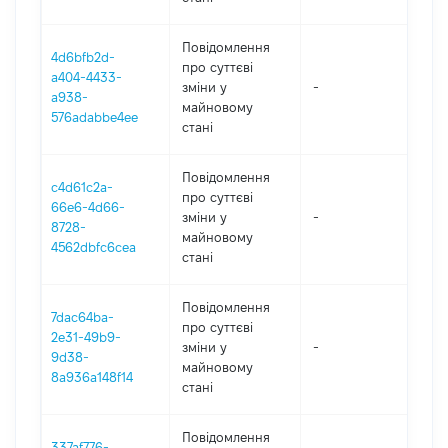
Повідомлення
4d6bfb2d-
про суттєві
a404-4433-
зміни y
-
20
a938-
майновому
576adabbe4ee
стані
Повідомлення
c4d61c2a-
про суттєві
66e6-4d66-
зміни y
-
20
8728-
майновому
4562dbfc6cea
стані
Повідомлення
7dac64ba-
про суттєві
2e31-49b9-
зміни y
-
20
9d38-
майновому
8a936a148f14
стані
Повідомлення
337af776-