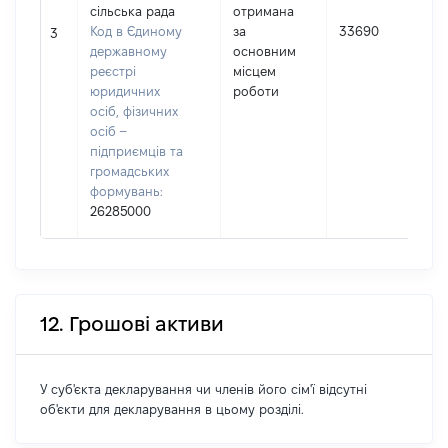
сільська рада
отримана
Код в Єдиному
за
33690
І
3
державному
основним
реєстрі
місцем
юридичних
роботи
осіб, фізичних
осіб –
підприємців та
громадських
формувань:
26285000
12. Грошові активи
У суб'єкта декларування чи членів його сім'ї відсутні
об'єкти для декларування в цьому розділі.