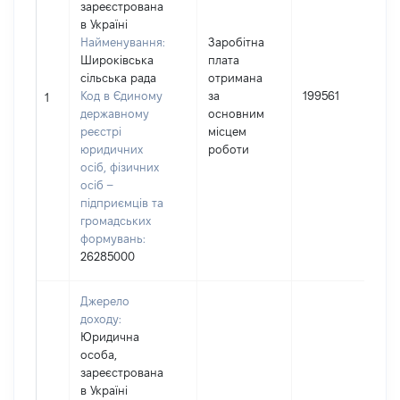
зареєстрована
в Україні
Найменування:
Заробітна
Широківська
плата
сільська рада
отримана
І
Код в Єдиному
за
199561
1
державному
основним
реєстрі
місцем
юридичних
роботи
осіб, фізичних
осіб –
підприємців та
громадських
формувань:
26285000
Джерело
доходу:
Юридична
особа,
зареєстрована
в Україні