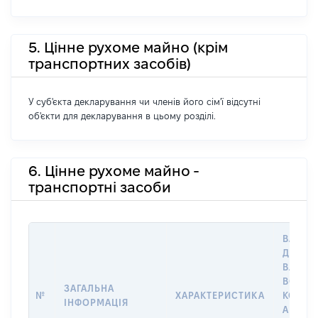
5. Цінне рухоме майно (крім
транспортних засобів)
У суб'єкта декларування чи членів його сім'ї відсутні
об'єкти для декларування в цьому розділі.
6. Цінне рухоме майно -
транспортні засоби
ВАРТІС
ДАТУ Н
ВЛАСН
ВОЛОД
ЗАГАЛЬНА
№
ХАРАКТЕРИСТИКА
КОРИС
ІНФОРМАЦІЯ
АБО З