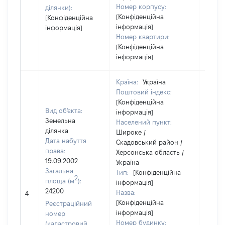
Номер корпусу:
ділянки):
[Конфіденційна
[Конфіденційна
інформація]
інформація]
Номер квартири:
[Конфіденційна
інформація]
Країна:
Україна
Поштовий індекс:
[Конфіденційна
Вид об'єкта:
інформація]
Земельна
Населений пункт:
ділянка
Широке /
Дата набуття
Скадовський район /
права:
Херсонська область /
19.09.2002
Україна
Загальна
Тип:
[Конфіденційна
2
площа (м
):
інформація]
[Не
24200
Назва:
4
засто
[Конфіденційна
Реєстраційний
інформація]
номер
Номер будинку:
(кадастровий