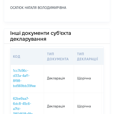
ОСАТЮК НАТАЛЯ ВОЛОДИМИРІВНА
Інші документи суб'єкта
декларування
ТИП
ТИП
КОД
ПЕРІ
ДОКУМЕНТА
ДЕКЛАРАЦІЇ
1cc7b56c-
d33a-4af1-
Декларація
Щорічна
2025
8f98-
bd569bb39fee
62be9aa7-
6dc8-45c6-
Декларація
Щорічна
2024
a7fd-
3ff04618a5fe