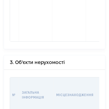
3. Об'єкти нерухомості
ВАРТ
ДАТУ
ЗАГАЛЬНА
ПРАВ
№
МІСЦЕЗНАХОДЖЕННЯ
ІНФОРМАЦІЯ
ОСТ
ГРО
ОЦІ