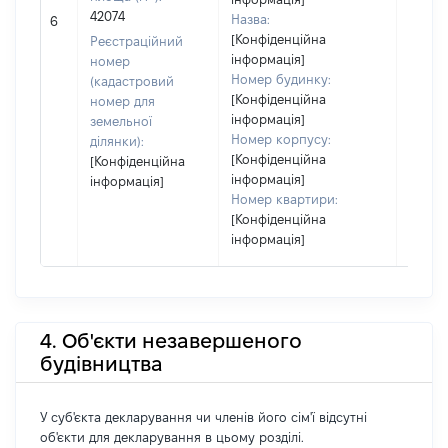
[Не
42074
Назва:
6
засто
[Конфіденційна
Реєстраційний
інформація]
номер
Номер будинку:
(кадастровий
[Конфіденційна
номер для
інформація]
земельної
Номер корпусу:
ділянки):
[Конфіденційна
[Конфіденційна
інформація]
інформація]
Номер квартири:
[Конфіденційна
інформація]
4. Об'єкти незавершеного
будівництва
У суб'єкта декларування чи членів його сім'ї відсутні
об'єкти для декларування в цьому розділі.