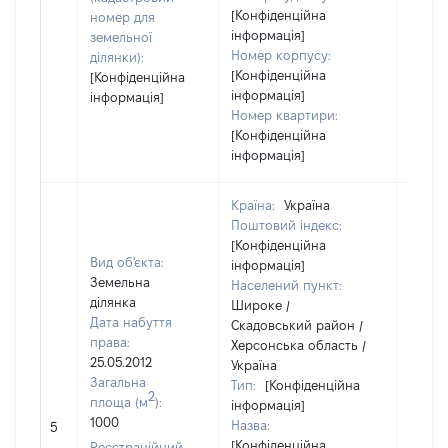
[Конфіденційна
номер для
інформація]
земельної
Номер корпусу:
ділянки):
[Конфіденційна
[Конфіденційна
інформація]
інформація]
Номер квартири:
[Конфіденційна
інформація]
Країна:
Україна
Поштовий індекс:
[Конфіденційна
Вид об'єкта:
інформація]
Земельна
Населений пункт:
ділянка
Широке /
Дата набуття
Скадовський район /
права:
Херсонська область /
25.05.2012
Україна
Загальна
Тип:
[Конфіденційна
2
площа (м
):
інформація]
[Не
1000
Назва:
5
засто
[Конфіденційна
Реєстраційний