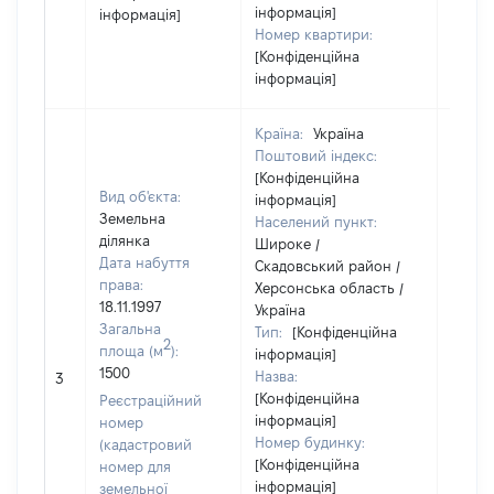
інформація]
інформація]
Номер квартири:
[Конфіденційна
інформація]
Країна:
Україна
Поштовий індекс:
[Конфіденційна
Вид об'єкта:
інформація]
Земельна
Населений пункт:
ділянка
Широке /
Дата набуття
Скадовський район /
права:
Херсонська область /
18.11.1997
Україна
Загальна
Тип:
[Конфіденційна
2
площа (м
):
інформація]
[Не
1500
Назва:
3
засто
[Конфіденційна
Реєстраційний
інформація]
номер
Номер будинку:
(кадастровий
[Конфіденційна
номер для
інформація]
земельної