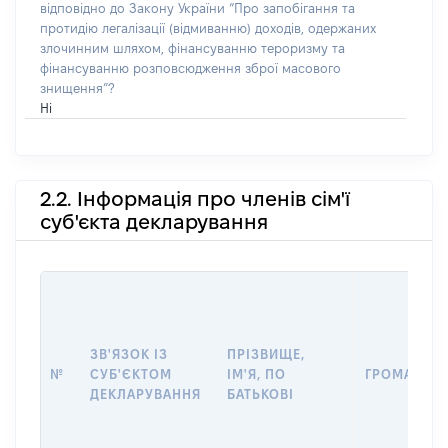
відповідно до Закону України “Про запобігання та
протидію легалізації (відмиванню) доходів, одержаних
злочинним шляхом, фінансуванню тероризму та
фінансуванню розповсюдження зброї масового
знищення”?
Ні
2.2. Інформація про членів сім'ї
суб'єкта декларування
ЗВ'ЯЗОК ІЗ
ПРІЗВИЩЕ,
№
СУБ'ЄКТОМ
ІМ'Я, ПО
ГРОМАДЯН
ДЕКЛАРУВАННЯ
БАТЬКОВІ