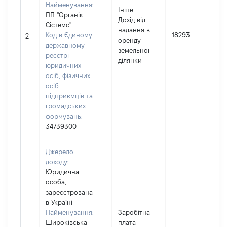
Найменування:
Інше
ПП "Органік
Дохід від
Сістемс"
надання в
І
Код в Єдиному
18293
2
оренду
державному
земельної
реєстрі
ділянки
юридичних
осіб, фізичних
осіб –
підприємців та
громадських
формувань:
34739300
Джерело
доходу:
Юридична
особа,
зареєстрована
в Україні
Найменування:
Заробітна
Широківська
плата