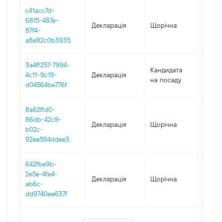
c41acc7d-
6815-487e-
Декларація
Щорічна
2020
87f4-
a8e92c0b3935
3a4ff257-7994-
Кандидата
4c11-9c19-
Декларація
2020
на посаду
d04564be776f
8a62ffd0-
86db-42c9-
Декларація
Щорічна
2019
b02c-
92ee594ddee3
642fbe9b-
2e5e-4fe4-
Декларація
Щорічна
2018
ab6c-
dd9740ee637f