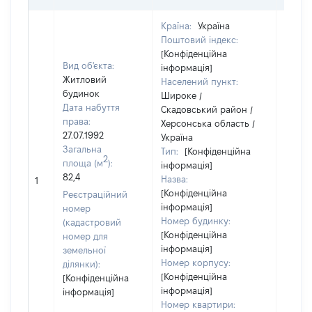
Країна:
Україна
Поштовий індекс:
[Конфіденційна
Вид об'єкта:
інформація]
Житловий
Населений пункт:
будинок
Широке /
Дата набуття
Скадовський район /
права:
Херсонська область /
27.07.1992
Україна
Загальна
Тип:
[Конфіденційна
2
площа (м
):
інформація]
[Не
82,4
Назва:
1
засто
[Конфіденційна
Реєстраційний
інформація]
номер
Номер будинку:
(кадастровий
[Конфіденційна
номер для
інформація]
земельної
Номер корпусу:
ділянки):
[Конфіденційна
[Конфіденційна
інформація]
інформація]
Номер квартири: