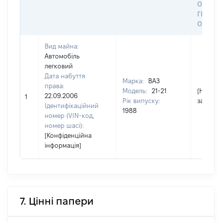
ОСТА
ГРОШ
ОЦІНК
Вид майна:
Автомобіль
легковий
Дата набуття
Марка:
ВАЗ
права:
Модель:
21-21
[Не
22.09.2006
1
Рік випуску:
застосо
Ідентифікаційний
1988
номер (VIN-код,
номер шасі):
[Конфіденційна
інформація]
7. Цінні папери