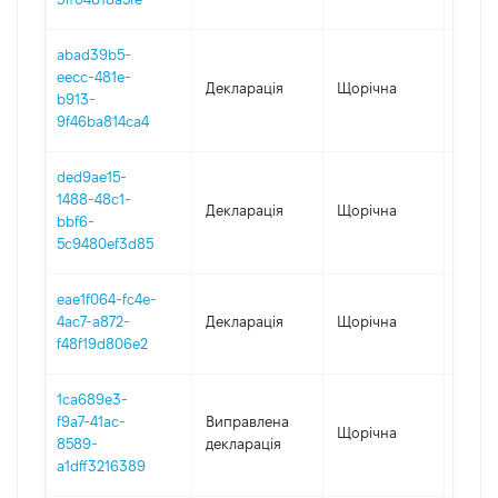
abad39b5-
eecc-481e-
Декларація
Щорічна
2023
b913-
9f46ba814ca4
ded9ae15-
1488-48c1-
Декларація
Щорічна
2022
bbf6-
5c9480ef3d85
eae1f064-fc4e-
4ac7-a872-
Декларація
Щорічна
2021
f48f19d806e2
1ca689e3-
f9a7-41ac-
Виправлена
Щорічна
2020
8589-
декларація
a1dff3216389