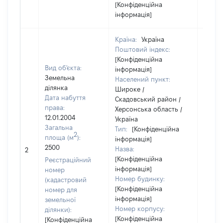
[Конфіденційна
інформація]
Країна:
Україна
Поштовий індекс:
[Конфіденційна
Вид об'єкта:
інформація]
Земельна
Населений пункт:
ділянка
Широке /
Дата набуття
Скадовський район /
права:
Херсонська область /
12.01.2004
Україна
Загальна
Тип:
[Конфіденційна
2
площа (м
):
інформація]
[Не
2500
Назва:
2
засто
[Конфіденційна
Реєстраційний
інформація]
номер
Номер будинку:
(кадастровий
[Конфіденційна
номер для
інформація]
земельної
Номер корпусу:
ділянки):
[Конфіденційна
[Конфіденційна