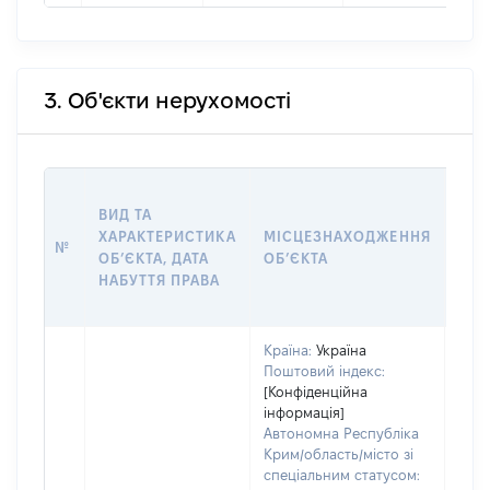
3. Об'єкти нерухомості
ВАР
ВИД ТА
ДАТ
ХАРАКТЕРИСТИКА
МІСЦЕЗНАХОДЖЕННЯ
ПРА
№
ОБʼЄКТА, ДАТА
ОБʼЄКТА
ОС
НАБУТТЯ ПРАВА
ГР
ОЦІ
Країна:
Україна
Поштовий індекс:
[Конфіденційна
інформація]
Автономна Республіка
Крим/область/місто зі
спеціальним статусом: