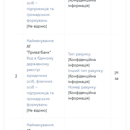
[Конфіденційна
осіб –
інформація]
підприємців та
громадських
формувань:
[Не відомо]
Найменування:
АТ
"ПриватБанк"
Тип рахунку:
Код в Єдиному
[Конфіденційна
державному
інформація]
реєстрі
Інший тип рахунку:
[Не
юридичних
2
[Конфіденційна
застосо
осіб, фізичних
інформація]
осіб –
Номер рахунку:
[Конфіденційна
підприємців та
інформація]
громадських
формувань:
[Не відомо]
Найменування: