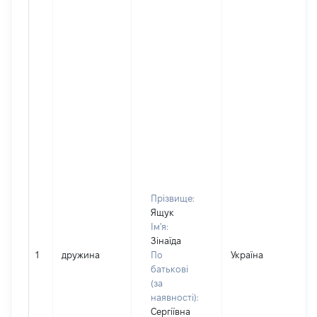
Прізвище:
Ящук
Ім'я:
Зінаїда
1
дружина
По
Україна
Д
батькові
(за
наявності):
Сергіївна