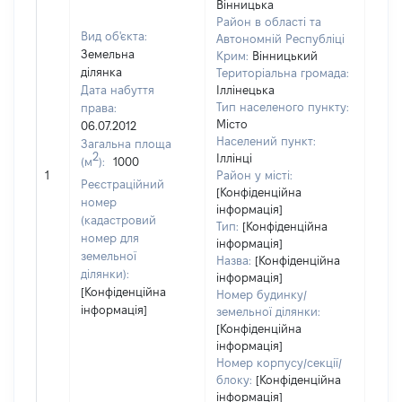
Вінницька
Район в області та
Вид об'єкта:
Автономній Республіці
Земельна
Крим:
Вінницький
ділянка
Територіальна громада:
Дата набуття
Іллінецька
Тип населеного пункту:
права:
Місто
06.07.2012
Населений пункт:
Загальна площа
2
Іллінці
(м
):
1000
[Не
1
Район у місті:
заст
Реєстраційний
[Конфіденційна
номер
інформація]
(кадастровий
Тип:
[Конфіденційна
номер для
інформація]
земельної
Назва:
[Конфіденційна
ділянки):
інформація]
[Конфіденційна
Номер будинку/
інформація]
земельної ділянки:
[Конфіденційна
інформація]
Номер корпусу/секції/
блоку:
[Конфіденційна
інформація]