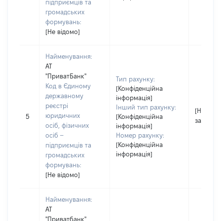
підприємців та
громадських
формувань:
[Не відомо]
Найменування:
АТ
"ПриватБанк"
Тип рахунку:
Код в Єдиному
[Конфіденційна
державному
інформація]
реєстрі
Інший тип рахунку:
[Не
юридичних
5
[Конфіденційна
застосо
осіб, фізичних
інформація]
осіб –
Номер рахунку:
[Конфіденційна
підприємців та
інформація]
громадських
формувань:
[Не відомо]
Найменування:
АТ
"Приватбанк"