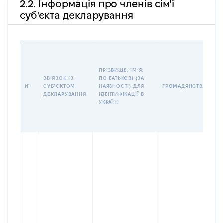
2.2. Інформація про членів сім'ї
суб'єкта декларування
П
І
Б
ПРІЗВИЩЕ, ІМʼЯ,
І
ЗВʼЯЗОК ІЗ
ПО БАТЬКОВІ (ЗА
№
СУБʼЄКТОМ
НАЯВНОСТІ) ДЛЯ
ГРОМАДЯНСТВО
У
ДЕКЛАРУВАННЯ
ІДЕНТИФІКАЦІЇ В
Д
УКРАЇНІ