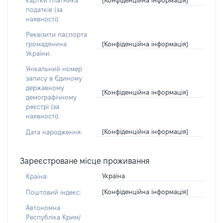
картки платника
податків (за
наявності):
Реквізити паспорта
[Конфіденційна інформація]
громадянина
України:
Унікальний номер
запису в Єдиному
державному
[Конфіденційна інформація]
демографічному
реєстрі (за
наявності):
[Конфіденційна інформація]
Дата народження:
Зареєстроване місце проживання
Україна
Країна:
[Конфіденційна інформація]
Поштовий індекс:
Автономна
Республіка Крим/