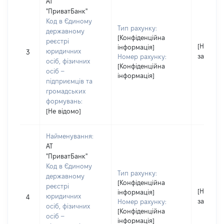
АТ
"ПриватБанк"
Код в Єдиному
Тип рахунку:
державному
[Конфіденційна
реєстрі
[Не
інформація]
юридичних
3
застосо
Номер рахунку:
осіб, фізичних
[Конфіденційна
осіб –
інформація]
підприємців та
громадських
формувань:
[Не відомо]
Найменування:
АТ
"ПриватБанк"
Код в Єдиному
Тип рахунку:
державному
[Конфіденційна
реєстрі
[Не
інформація]
юридичних
4
застосо
Номер рахунку:
осіб, фізичних
[Конфіденційна
осіб –
інформація]