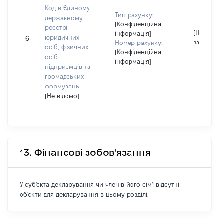
Код в Єдиному
Тип рахунку:
державному
[Конфіденційна
реєстрі
[Не
інформація]
юридичних
6
застосо
Номер рахунку:
осіб, фізичних
[Конфіденційна
осіб –
інформація]
підприємців та
громадських
формувань:
[Не відомо]
13. Фінансові зобов'язання
У суб'єкта декларування чи членів його сім'ї відсутні
об'єкти для декларування в цьому розділі.