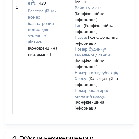
2
Іллінці
(м
):
429
[Не
4
Район у місті:
заст
Реєстраційний
[Конфіденційна
номер
інформація]
(кадастровий
Тип:
[Конфіденційна
номер для
інформація]
земельної
Назва:
[Конфіденційна
ділянки):
інформація]
[Конфіденційна
Номер будинку/
інформація]
земельної ділянки:
[Конфіденційна
інформація]
Номер корпусу/секції/
блоку:
[Конфіденційна
інформація]
Номер квартири/
кімнати/гаражу:
[Конфіденційна
інформація]
4. Об'єкти незавершеного