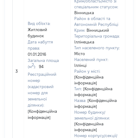
Крим/область/місто зі
спеціальним статусом:
Вінницька
Район в області та
Вид об'єкта:
Автономній Республіці
Житловий
Крим:
Вінницький
будинок
Територіальна громада:
Дата набуття
Іллінецька
Тип населеного пункту:
права:
Місто
01.01.2016
Населений пункт:
Загальна площа
2
Іллінці
(м
):
94
[Не
3
Район у місті:
заст
Реєстраційний
[Конфіденційна
номер
інформація]
(кадастровий
Тип:
[Конфіденційна
номер для
інформація]
земельної
Назва:
[Конфіденційна
ділянки):
інформація]
[Конфіденційна
Номер будинку/
інформація]
земельної ділянки:
[Конфіденційна
інформація]
Номер корпусу/секції/