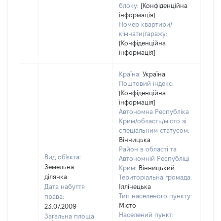
блоку:
[Конфіденційна
інформація]
Номер квартири/
кімнати/гаражу:
[Конфіденційна
інформація]
Країна:
Україна
Поштовий індекс:
[Конфіденційна
інформація]
Автономна Республіка
Крим/область/місто зі
спеціальним статусом:
Вінницька
Район в області та
Вид об'єкта:
Автономній Республіці
Земельна
Крим:
Вінницький
ділянка
Територіальна громада:
Дата набуття
Іллінецька
Тип населеного пункту:
права:
Місто
23.07.2009
Населений пункт:
Загальна площа