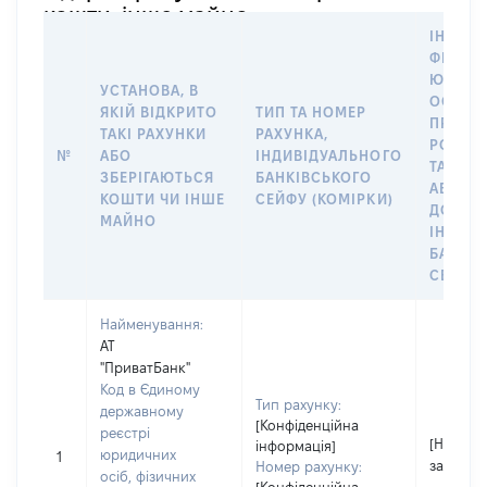
кошти, інше майно
ІНФОР
ФІЗИЧН
ЮРИДИ
УСТАНОВА, В
ОСОБУ,
ЯКІЙ ВІДКРИТО
ТИП ТА НОМЕР
ПРАВО
ТАКІ РАХУНКИ
РАХУНКА,
РОЗПО
№
АБО
ІНДИВІДУАЛЬНОГО
ТАКИМ
ЗБЕРІГАЮТЬСЯ
БАНКІВСЬКОГО
АБО М
КОШТИ ЧИ ІНШЕ
СЕЙФУ (КОМІРКИ)
ДО
МАЙНО
ІНДИВ
БАНКІ
СЕЙФУ 
Найменування:
АТ
"ПриватБанк"
Код в Єдиному
Тип рахунку:
державному
[Конфіденційна
реєстрі
[Не
інформація]
юридичних
1
застосо
Номер рахунку:
осіб, фізичних