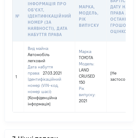
ВАРТІСТЬ Н
ІНФОРМАЦІЯ ПРО
МАРКА,
ДАТУ НАБУТ
ОБʼЄКТ,
МОДЕЛЬ,
ПРАВА АБО 
№
ІДЕНТИФІКАЦІЙНИЙ
РІК
ОСТАННЬО
НОМЕР (ЗА
ВИПУСКУ
ГРОШОВОЮ
НАЯВНОСТІ), ДАТА
ОЦІНКОЮ, Г
НАБУТТЯ ПРАВА
Вид майна:
Марка:
Автомобіль
TOYOTA
легковий
Модель:
Дата набуття
LAND
права:
27.03.2021
[Не
CRUISED
1
Ідентифікаційний
застосовуєтьс
150
номер (VIN-код,
Рік
номер шасі):
випуску:
[Конфіденційна
2021
інформація]