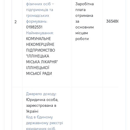
фізичних осіб –
Заробітна
підприємців та
плата
громадських
отримана
формувань:
за
365486
2
01982531
основним
Найменування:
місцем
КОМУНАЛЬНЕ
роботи
НЕКОМЕРЦІЙНЕ
ПІДПРИЄМСТВО
"ІЛЛІНЕЦЬКА
МІСЬКА ЛІКАРНЯ"
ІЛЛІНЕЦЬКОЇ
МІСЬКОЇ РАДИ
Джерело доходу:
Юридична особа,
зареєстрована в
Україні
Код в Єдиному
державному реєстрі
юридичних осіб,