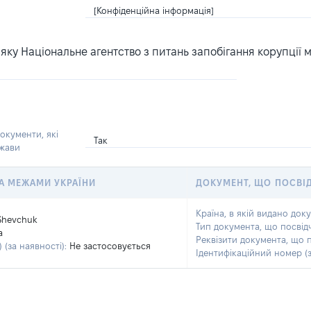
[Конфіденційна інформація]
ку Національне агентство з питань запобігання корупції 
окументи, які
Так
ржави
 ЗА МЕЖАМИ УКРАЇНИ
ДОКУМЕНТ, ЩО ПОСВІ
Країна, в якій видано док
Shevchuk
Тип документа, що посвід
a
Реквізити документа, що 
 (за наявності):
Не застосовується
Ідентифікаційний номер (з