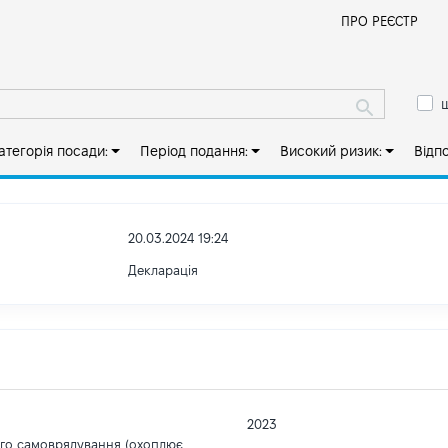
Й
ПРО РЕЄСТР
ш
атегорія посади:
Період подання:
Високий ризик:
Відп
20.03.2024 19:24
Декларація
2023
ого самоврядування (охоплює