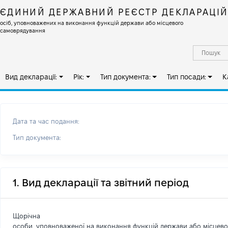
ЄДИНИЙ ДЕРЖАВНИЙ РЕЄСТР ДЕКЛАРАЦІ
осіб, уповноважених на виконання функцій держави або місцевого
самоврядування
Вид декларації:
Рік:
Тип документа:
Тип посади:
К
Дата та час подання:
Тип документа:
1. Вид декларації та звітний період
Щорічна
особи, уповноваженої на виконання функцій держави або місцев