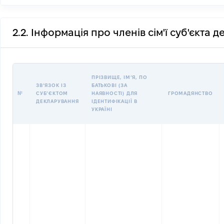
2.2. Інформація про членів сім'ї суб'єкта 
ПРІЗВИЩЕ, ІМʼЯ, ПО
ЗВʼЯЗОК ІЗ
БАТЬКОВІ (ЗА
№
СУБʼЄКТОМ
НАЯВНОСТІ) ДЛЯ
ГРОМАДЯНСТВО
ДЕКЛАРУВАННЯ
ІДЕНТИФІКАЦІЇ В
УКРАЇНІ