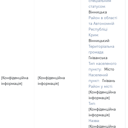
спеціальним
статусом:
Вінницька
Район в області
та Автономній
Республіці
Крим:
Вінницький
Територіальна
громада:
Гніванська
Тип населеного
пункту:
Місто
Населений
[Конфіденційна
[Конфіденційна
пункт:
Гнівань
інформація]
інформація]
Район у місті:
[Конфіденційна
інформація]
Тип:
[Конфіденційна
інформація]
Назва:
[Конфіденційна