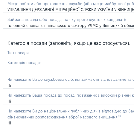
Місце роботи або проходження служби
(або місце майбутньої ро
УПРАВЛІННЯ ДЕРЖАВНОЇ МІГРАЦІЙНОЇ СЛУЖБИ УКРАЇНИ У ВІННИЦЬ
Займана посада
(або посада, на яку претендуєте як кандидат)
:
Головний спеціаліст Гніванського сектору УДМС у Вінницькій облас
Категорія посади (заповніть, якщо це вас стосується):
Тип посади:
Категорія посади:
Чи належите Ви до службових осіб, які займають відповідальне та
Ні
Чи належить Ваша посада до посад, пов'язаних з високим рівнем к
Ні
Чи належите Ви до національних публічних діячів відповідно до З
фінансуванню розповсюдження зброї масового знищення”?
Ні