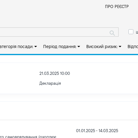
Й
ПРО РЕЄСТР
ш
атегорія посади:
Період подання:
Високий ризик:
Відп
21.03.2025 10:00
Декларація
01.01.2025 - 14.03.2025
ого самоврядування (охоплює