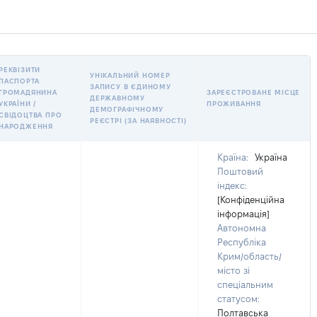
РЕКВІЗИТИ
УНІКАЛЬНИЙ НОМЕР
ПАСПОРТА
ЗАПИСУ В ЄДИНОМУ
ГРОМАДЯНИНА
ЗАРЕЄСТРОВАНЕ МІСЦЕ
ДЕРЖАВНОМУ
УКРАЇНИ /
ПРОЖИВАННЯ
ДЕМОГРАФІЧНОМУ
СВІДОЦТВА ПРО
РЕЄСТРІ (ЗА НАЯВНОСТІ)
НАРОДЖЕННЯ
Країна:
Україна
Поштовий
індекс:
[Конфіденційна
інформація]
Автономна
Республіка
Крим/область/
місто зі
спеціальним
статусом:
Полтавська