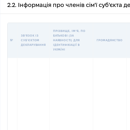
2.2. Інформація про членів сім'ї суб'єкта 
ПРІЗВИЩЕ, ІМʼЯ, ПО
ЗВʼЯЗОК ІЗ
БАТЬКОВІ (ЗА
№
СУБʼЄКТОМ
НАЯВНОСТІ) ДЛЯ
ГРОМАДЯНСТВО
ДЕКЛАРУВАННЯ
ІДЕНТИФІКАЦІЇ В
УКРАЇНІ