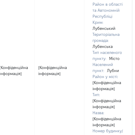
Район в області
та Автономній
Республіці
Крим:
Лубенський
Територіальна
громада:
Лубенська
Тип населеного
пункту:
Місто
Населений
[Конфіденційна
[Конфіденційна
пункт:
Лубни
інформація]
інформація]
Район у місті:
[Конфіденційна
інформація]
Тип:
[Конфіденційна
інформація]
Назва:
[Конфіденційна
інформація]
Номер будинку/