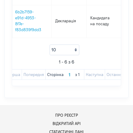
6b2b7159-
e91d-4953-
Кандидата
Декларація
202
8f7e-
на посаду
f83d839f9dd3
1 - 6 з 6
Перша
Попередня
Сторінка
з
1
Наступна
Остання
ПРО РЕЄСТР
ВІДКРИТИЙ АРІ
СТАТИСТИЧНІ ДАНІ