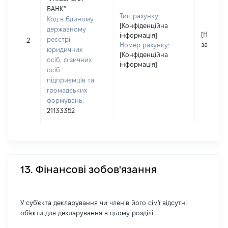
БАНК"
Тип рахунку:
Код в Єдиному
[Конфіденційна
державному
[Не
інформація]
реєстрі
2
застосо
Номер рахунку:
юридичних
[Конфіденційна
осіб, фізичних
інформація]
осіб –
підприємців та
громадських
формувань:
21133352
13. Фінансові зобов'язання
У суб'єкта декларування чи членів його сім'ї відсутні
об'єкти для декларування в цьому розділі.