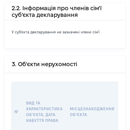
2.2. Інформація про членів сім'ї
суб'єкта декларування
У суб'єкта декларування не зазначені члени сім'ї
3. Об'єкти нерухомості
ВАР
ДАТ
НАБ
ВИД ТА
ПРА
ХАРАКТЕРИСТИКА
МІСЦЕЗНАХОДЖЕННЯ
№
ЗА
ОБʼЄКТА, ДАТА
ОБʼЄКТА
ОС
НАБУТТЯ ПРАВА
ГР
ОЦІ