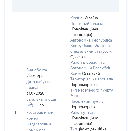
ГРН
Країна:
Україна
Поштовий індекс:
[Конфіденційна
інформація]
Автономна Республіка
Крим/область/місто зі
спеціальним статусом:
Одеська
Район в області та
Автономній Республіці
Вид об'єкта:
Крим:
Одеський
Квартира
Територіальна громада:
Дата набуття
Чорноморська
права:
Тип населеного пункту:
31.07.2020
Місто
Загальна площа
Населений пункт:
2
(м
):
67,3
Чорноморськ
[Не 
1
Реєстраційний
Район у місті:
[Конфіденційна
номер
інформація]
(кадастровий
Тип:
[Конфіденційна
номер для