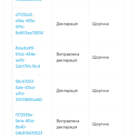
d71252a5-
e54a-455a-
Декларація
Щорічна
202
97fd-
8d803eb75836
8dadbdf9-
61bb-434e-
Виправлена
Щорічна
202
ae7d-
декларація
2db1791c16c4
58c67053-
4afe-43bd-
Декларація
Щорічна
202
a3fd-
30f35890a440
f372538e-
9e1e-4f0d-
Виправлена
Щорічна
202
8b40-
декларація
04b816439523