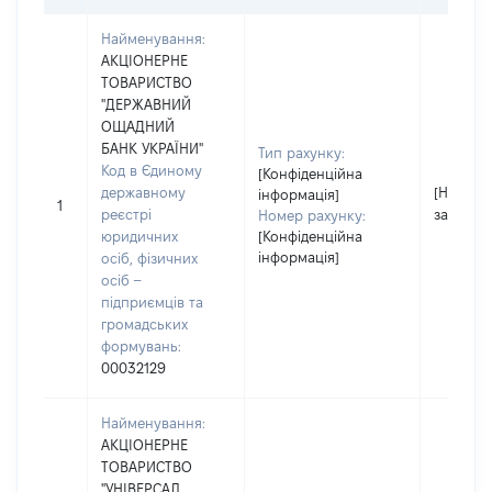
Найменування:
АКЦІОНЕРНЕ
ТОВАРИСТВО
"ДЕРЖАВНИЙ
ОЩАДНИЙ
БАНК УКРАЇНИ"
Тип рахунку:
Код в Єдиному
[Конфіденційна
державному
[Не
інформація]
1
реєстрі
застосо
Номер рахунку:
юридичних
[Конфіденційна
інформація]
осіб, фізичних
осіб –
підприємців та
громадських
формувань:
00032129
Найменування:
АКЦІОНЕРНЕ
ТОВАРИСТВО
"УНІВЕРСАЛ