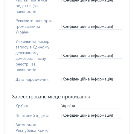
картки платника
податків (за
наявності):
Реквізити паспорта
[Конфіденційна інформація]
громадянина
України:
Унікальний номер
запису в Єдиному
державному
[Конфіденційна інформація]
демографічному
реєстрі (за
наявності):
[Конфіденційна інформація]
Дата народження:
Зареєстроване місце проживання
Україна
Країна:
[Конфіденційна інформація]
Поштовий індекс:
Автономна
Республіка Крим/