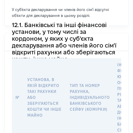
У суб'єкта декларування чи членів його сім'ї відсутні
об'єкти для декларування в цьому розділі.
12.1. Банківські та інші фінансові
установи, у тому числі за
кордоном, у яких у суб'єкта
декларування або членів його сім'ї
відкриті рахунки або зберігаються
кошти, інше майно
ІНФОР
ФІЗИЧН
ЮРИДИ
УСТАНОВА, В
ОСОБУ,
ЯКІЙ ВІДКРИТО
ТИП ТА НОМЕР
ПРАВО
ТАКІ РАХУНКИ
РАХУНКА,
РОЗПО
№
АБО
ІНДИВІДУАЛЬНОГО
ТАКИМ
ЗБЕРІГАЮТЬСЯ
БАНКІВСЬКОГО
АБО М
КОШТИ ЧИ ІНШЕ
СЕЙФУ (КОМІРКИ)
ДО
МАЙНО
ІНДИВ
БАНКІ
СЕЙФУ 