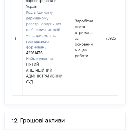
зареєстрована в
Україні
Код в Єдиному
державному
Заробітна
реєстрі юридичних
плата
осіб, фізичних осіб
отримана
– підприємців та
за
75925
1
громадських
основним
формувань:
місцем
42261436
роботи
Найменування:
П'ЯТИЙ
АПЕЛЯЦІЙНИЙ
АДМІНІСТРАТИВНИЙ
СУД
12. Грошові активи