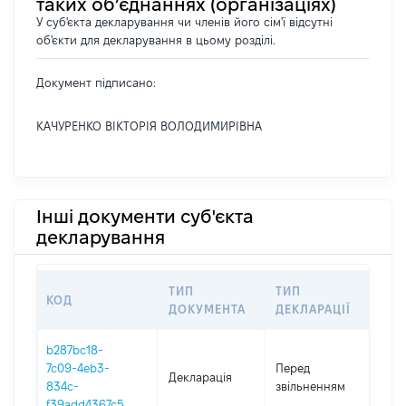
таких об’єднаннях (організаціях)
У суб'єкта декларування чи членів його сім'ї відсутні
об'єкти для декларування в цьому розділі.
Документ підписано:
КАЧУРЕНКО ВІКТОРІЯ ВОЛОДИМИРІВНА
Інші документи суб'єкта
декларування
ТИП
ТИП
КОД
ПЕ
ДОКУМЕНТА
ДЕКЛАРАЦІЇ
b287bc18-
01.
7c09-4eb3-
Перед
Декларація
-
834c-
звільненням
27.
f39add4367c5