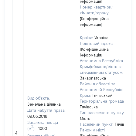
інформація]
Номер квартири/
кімнати/гаражу:
[Конфіденційна
інформація]
Країна:
Україна
Поштовий індекс:
[Конфіденційна
інформація]
Автономна Республіка
Крим/область/місто зі
спеціальним статусом:
Закарпатська
Район в області та
Автономній Республіці
Крим:
Тячівський
Вид об'єкта:
Територіальна громада:
Земельна ділянка
Тячівська
Дата набуття права:
Тип населеного пункту:
09.03.2018
Місто
Загальна площа
Населений пункт:
Тячів
Т
2
(м
):
1000
Район у місті:
о
4
[Конфіденційна