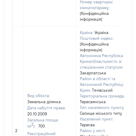
Номер квартири/
кімнати/гаражу:
[Конфіденційна
інформація]
Країна:
Україна
Поштовий індекс:
[Конфіденційна
інформація]
Автономна Республіка
Крим/область/місто зі
спеціальним статусом:
Закарпатська
Район в області та
Автономній Республіці
Крим:
Тячівський
Вид об'єкта:
Територіальна громада:
Земельна ділянка
Тересвянська
Тип населеного пункту:
Дата набуття права:
Селище міського типу
20.10.2009
Населений пункт:
Загальна площа
2
Тересва
(м
):
700
[
2
Район у місті:
Реєстраційний