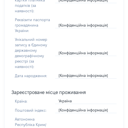
картки платника
податків (за
наявності):
Реквізити паспорта
[Конфіденційна інформація]
громадянина
України:
Унікальний номер
запису в Єдиному
державному
[Конфіденційна інформація]
демографічному
реєстрі (за
наявності):
[Конфіденційна інформація]
Дата народження:
Зареєстроване місце проживання
Україна
Країна:
[Конфіденційна інформація]
Поштовий індекс:
Автономна
Республіка Крим/