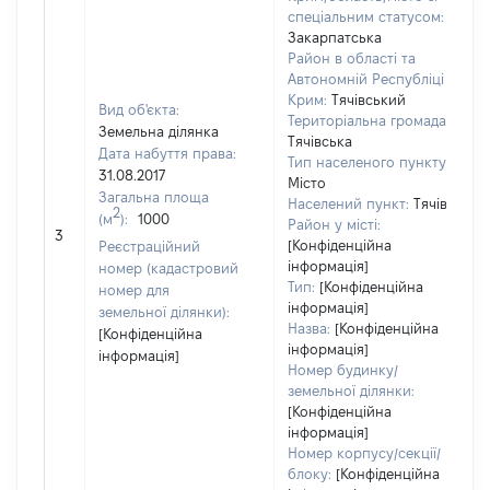
спеціальним статусом:
Закарпатська
Район в області та
Автономній Республіці
Крим:
Тячівський
Вид об'єкта:
Територіальна громада:
Земельна ділянка
Тячівська
Дата набуття права:
Тип населеного пункту:
31.08.2017
Місто
Загальна площа
Населений пункт:
Тячів
2
(м
):
1000
Район у місті:
[
3
[Конфіденційна
Реєстраційний
інформація]
номер (кадастровий
Тип:
[Конфіденційна
номер для
інформація]
земельної ділянки):
Назва:
[Конфіденційна
[Конфіденційна
інформація]
інформація]
Номер будинку/
земельної ділянки:
[Конфіденційна
інформація]
Номер корпусу/секції/
блоку:
[Конфіденційна