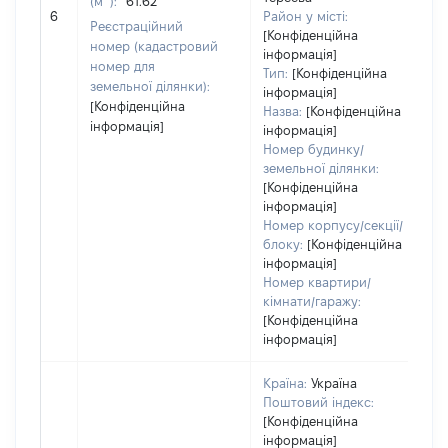
(м
):
61.62
[
6
Район у місті:
з
Реєстраційний
[Конфіденційна
номер (кадастровий
інформація]
номер для
Тип:
[Конфіденційна
земельної ділянки):
інформація]
[Конфіденційна
Назва:
[Конфіденційна
інформація]
інформація]
Номер будинку/
земельної ділянки:
[Конфіденційна
інформація]
Номер корпусу/секції/
блоку:
[Конфіденційна
інформація]
Номер квартири/
кімнати/гаражу:
[Конфіденційна
інформація]
Країна:
Україна
Поштовий індекс:
[Конфіденційна
інформація]