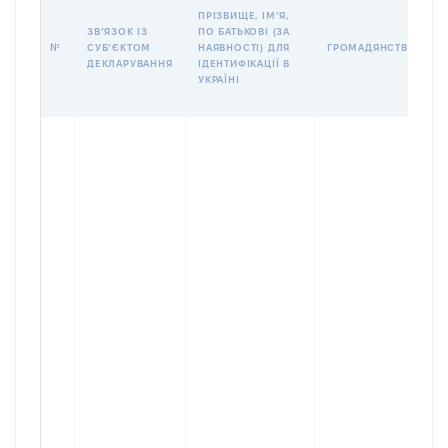
ПРІЗВИЩЕ, ІМʼЯ,
ЗВʼЯЗОК ІЗ
ПО БАТЬКОВІ (ЗА
№
СУБʼЄКТОМ
НАЯВНОСТІ) ДЛЯ
ГРОМАДЯНСТВО
ДЕКЛАРУВАННЯ
ІДЕНТИФІКАЦІЇ В
УКРАЇНІ