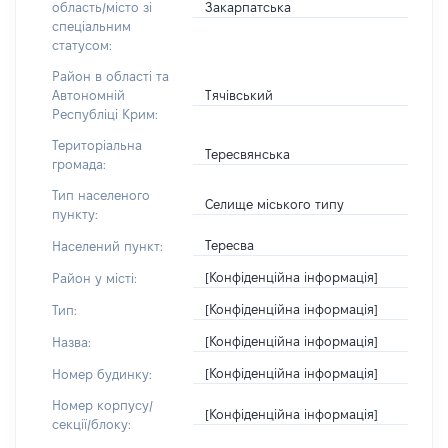
Закарпатська
область/місто зі
спеціальним
статусом:
Район в області та
Тячівський
Автономній
Республіці Крим:
Територіальна
Тересвянська
громада:
Тип населеного
Селище міського типу
пункту:
Тересва
Населений пункт:
[Конфіденційна інформація]
Район у місті:
[Конфіденційна інформація]
Тип:
[Конфіденційна інформація]
Назва:
[Конфіденційна інформація]
Номер будинку:
Номер корпусу/
[Конфіденційна інформація]
секції/блоку: