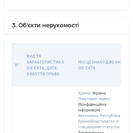
3. Об'єкти нерухомості
ВИД ТА
ХАРАКТЕРИСТИКА
МІСЦЕЗНАХОДЖЕННЯ
№
ОБʼЄКТА, ДАТА
ОБʼЄКТА
НАБУТТЯ ПРАВА
Країна:
Україна
Поштовий індекс:
[Конфіденційна
інформація]
Автономна Республіка
Крим/область/місто зі
спеціальним статусом:
Закарпатська