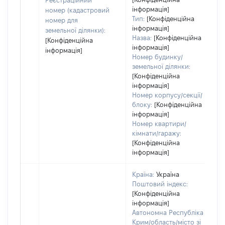
Реєстраційний
в
інформація]
номер (кадастровий
н
Тип:
[Конфіденційна
номер для
інформація]
земельної ділянки):
Назва:
[Конфіденційна
[Конфіденційна
інформація]
інформація]
Номер будинку/
земельної ділянки:
[Конфіденційна
інформація]
Номер корпусу/секції/
блоку:
[Конфіденційна
інформація]
Номер квартири/
кімнати/гаражу:
[Конфіденційна
інформація]
Країна:
Україна
Поштовий індекс:
[Конфіденційна
інформація]
Автономна Республіка
Крим/область/місто зі