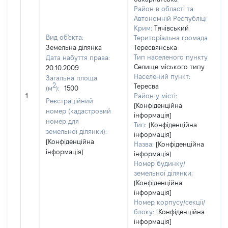
Район в області та
Автономній Республіці
Крим:
Тячівський
Вид об'єкта:
Територіальна громада:
Земельна ділянка
Тересвянська
Тип населеного пункту:
Дата набуття права:
Селище міського типу
20.10.2009
Населений пункт:
Загальна площа
2
Тересва
(м
):
1500
[
1
Район у місті:
Реєстраційний
[Конфіденційна
номер (кадастровий
інформація]
номер для
Тип:
[Конфіденційна
земельної ділянки):
інформація]
[Конфіденційна
Назва:
[Конфіденційна
інформація]
інформація]
Номер будинку/
земельної ділянки:
[Конфіденційна
інформація]
Номер корпусу/секції/
блоку:
[Конфіденційна
інформація]