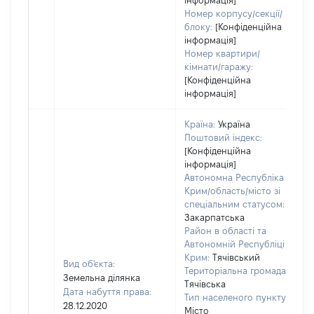
інформація]
Номер корпусу/секції/
блоку:
[Конфіденційна
інформація]
Номер квартири/
кімнати/гаражу:
[Конфіденційна
інформація]
Країна:
Україна
Поштовий індекс:
[Конфіденційна
інформація]
Автономна Республіка
Крим/область/місто зі
спеціальним статусом:
Закарпатська
Район в області та
Автономній Республіці
Крим:
Тячівський
Вид об'єкта:
Територіальна громада:
Земельна ділянка
Тячівська
Дата набуття права:
Тип населеного пункту:
28.12.2020
Місто