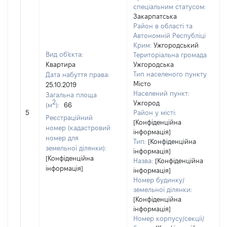
спеціальним статусом:
Закарпатська
Район в області та
Автономній Республіці
Крим:
Ужгородський
Вид об'єкта:
Територіальна громада:
Квартира
Ужгородська
Тип населеного пункту:
Дата набуття права:
Місто
25.10.2019
5
Населений пункт:
Загальна площа
Т
2
Ужгород
(м
):
66
о
5
Район у місті:
Реєстраційний
в
[Конфіденційна
номер (кадастровий
інформація]
н
номер для
Тип:
[Конфіденційна
земельної ділянки):
інформація]
[Конфіденційна
Назва:
[Конфіденційна
інформація]
інформація]
Номер будинку/
земельної ділянки:
[Конфіденційна
інформація]
Номер корпусу/секції/