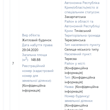
Автономна Республіка
Крим/область/місто зі
спеціальним статусом:
Закарпатська
Район в області та
Автономній Республіці
Крим:
Тячівський
Вид об'єкта:
Територіальна громада:
Житловий будинок
Тересвянська
Тип населеного пункту:
Дата набуття права:
Селище міського типу
29.04.2020
Населений пункт:
Загальна площа
2
Тересва
(м
):
148.88
[
7
Район у місті:
з
Реєстраційний
[Конфіденційна
номер (кадастровий
інформація]
номер для
Тип:
[Конфіденційна
земельної ділянки):
інформація]
[Конфіденційна
Назва:
[Конфіденційна
інформація]
інформація]
Номер будинку/
земельної ділянки:
[Конфіденційна