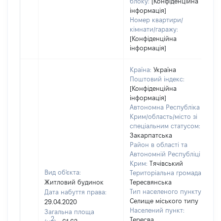
блоку:
[Конфіденційна
інформація]
Номер квартири/
кімнати/гаражу:
[Конфіденційна
інформація]
Країна:
Україна
Поштовий індекс:
[Конфіденційна
інформація]
Автономна Республіка
Крим/область/місто зі
спеціальним статусом:
Закарпатська
Район в області та
Автономній Республіці
Крим:
Тячівський
Вид об'єкта:
Територіальна громада:
Житловий будинок
Тересвянська
Тип населеного пункту:
Дата набуття права:
Селище міського типу
29.04.2020
Населений пункт:
Загальна площа
2
Тересва