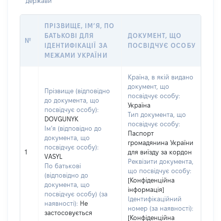
держави
ПРІЗВИЩЕ, ІМ’Я, ПО
БАТЬКОВІ ДЛЯ
ДОКУМЕНТ, ЩО
№
ІДЕНТИФІКАЦІЇ ЗА
ПОСВІДЧУЄ ОСОБУ
МЕЖАМИ УКРАЇНИ
Країна, в якій видано
документ, що
Прізвище (відповідно
посвідчує особу:
до документа, що
Україна
посвідчує особу):
Тип документа, що
DOVGUNYK
посвідчує особу:
Ім’я (відповідно до
Паспорт
документа, що
громадянина України
посвідчує особу):
1
для виїзду за кордон
VASYL
Реквізити документа,
По батькові
що посвідчує особу:
(відповідно до
[Конфіденційна
документа, що
інформація]
посвідчує особу) (за
Ідентифікаційний
наявності):
Не
номер (за наявності):
застосовується
[Конфіденційна