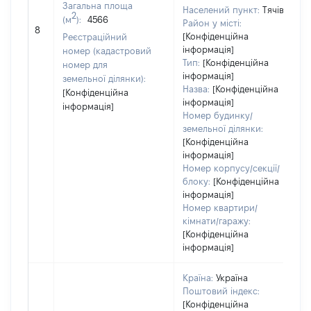
Загальна площа
Населений пункт:
Тячів
2
(м
):
4566
[
Район у місті:
8
з
[Конфіденційна
Реєстраційний
інформація]
номер (кадастровий
Тип:
[Конфіденційна
номер для
інформація]
земельної ділянки):
Назва:
[Конфіденційна
[Конфіденційна
інформація]
інформація]
Номер будинку/
земельної ділянки:
[Конфіденційна
інформація]
Номер корпусу/секції/
блоку:
[Конфіденційна
інформація]
Номер квартири/
кімнати/гаражу:
[Конфіденційна
інформація]
Країна:
Україна
Поштовий індекс:
[Конфіденційна