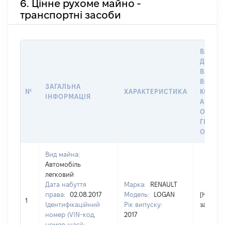
6. Цінне рухоме майно -
транспортні засоби
ВАРТІС
ДАТУ Н
ВЛАСН
ВОЛОД
ЗАГАЛЬНА
№
ХАРАКТЕРИСТИКА
КОРИС
ІНФОРМАЦІЯ
АБО З
ОСТА
ГРОШ
ОЦІНК
Вид майна:
Автомобіль
легковий
Дата набуття
Марка:
RENAULT
права:
02.08.2017
Модель:
LOGAN
[Не
1
Ідентифікаційний
Рік випуску:
застосо
номер (VIN-код,
2017
номер шасі):