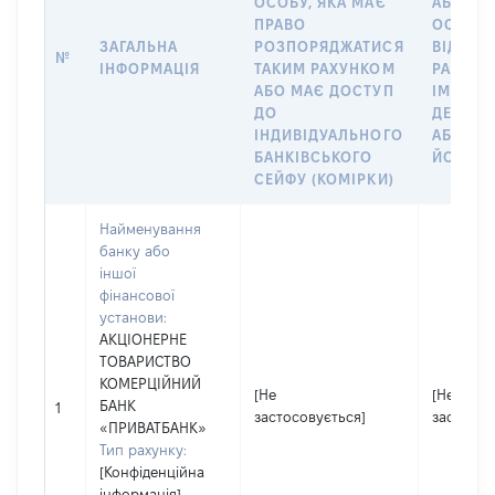
ОСОБУ, ЯКА МАЄ
АБО Ю
ПРАВО
ОСОБУ,
ЗАГАЛЬНА
РОЗПОРЯДЖАТИСЯ
ВІДКРИ
№
ІНФОРМАЦІЯ
ТАКИМ РАХУНКОМ
РАХУНО
АБО МАЄ ДОСТУП
ІМ’Я СУ
ДО
ДЕКЛАР
ІНДИВІДУАЛЬНОГО
АБО ЧЛ
БАНКІВСЬКОГО
ЙОГО СІ
СЕЙФУ (КОМІРКИ)
Найменування
банку або
іншої
фінансової
установи:
АКЦІОНЕРНЕ
ТОВАРИСТВО
КОМЕРЦІЙНИЙ
[Не
[Не
БАНК
1
застосовується]
застосов
«ПРИВАТБАНК»
Тип рахунку:
[Конфіденційна
інформація]