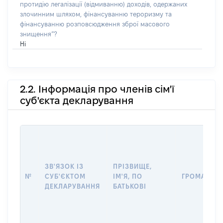
протидію легалізації (відмиванню) доходів, одержаних
злочинним шляхом, фінансуванню тероризму та
фінансуванню розповсюдження зброї масового
знищення”?
Ні
2.2. Інформація про членів сім'ї
суб'єкта декларування
ЗВ'ЯЗОК ІЗ
ПРІЗВИЩЕ,
№
СУБ'ЄКТОМ
ІМ'Я, ПО
ГРОМАДЯН
ДЕКЛАРУВАННЯ
БАТЬКОВІ