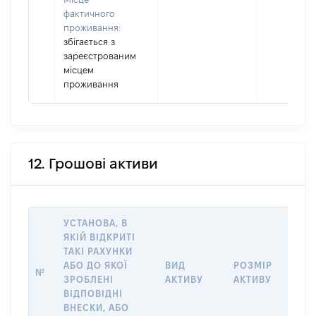
фактичного
проживання:
збігається з
зареєстрованим
місцем
проживання
12. Грошові активи
УСТАНОВА, В
ЯКІЙ ВІДКРИТІ
ТАКІ РАХУНКИ
ІН
АБО ДО ЯКОЇ
ВИД
РОЗМІР
№
ЩО
ЗРОБЛЕНІ
АКТИВУ
АКТИВУ
НА
ВІДПОВІДНІ
ВНЕСКИ, АБО