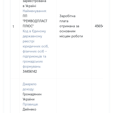
зареєстрована
в Україні
Найменування:
ПП
Заробітна
"РЕМВОДПЛАСТ
плата
ПЛЮС"
отримана за
45654
1
Код в Єдиному
основним
державному
місцем роботи
реєстрі
юридичних осіб,
фізичних осіб –
підприємців та
громадських
формувань:
34456142
Джерело
доходу:
Громадянин
України
Прізвище:
Дейнеко