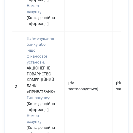
Номер
рахунку:
[Конфіденційна
інформація]
Найменування
банку або
іншої
фінансової
установи:
АКЦІОНЕРНЕ
ТОВАРИСТВО
КОМЕРЦІЙНИЙ
[Не
[Не
БАНК
2
застосовується]
застосов
«ПРИВАТБАНК»
Тип рахунку:
[Конфіденційна
інформація]
Номер
рахунку:
[Конфіденційна