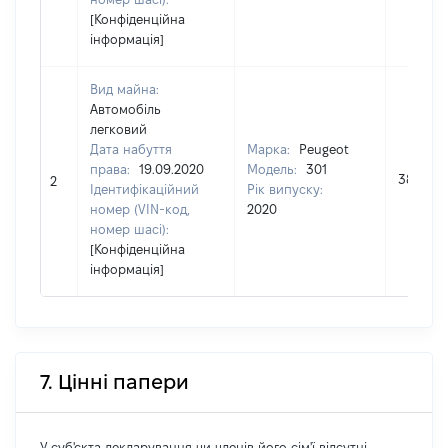
[Конфіденційна
інформація]
Вид майна:
Автомобіль
легковий
Дата набуття
Марка:
Peugeot
права:
19.09.2020
Модель:
301
380600
2
Ідентифікаційний
Рік випуску:
номер (VIN-код,
2020
номер шасі):
[Конфіденційна
інформація]
7. Цінні папери
У суб'єкта декларування чи членів його сім'ї відсутні