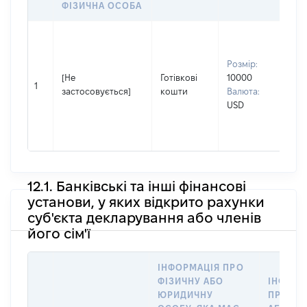
ФІЗИЧНА ОСОБА
Вла
Прі
Розмір:
ПЕ
[Не
Готівкові
10000
Ім'я
1
застосовується]
кошти
Валюта:
ОЛ
USD
По 
ная
МИ
12.1. Банківські та інші фінансові
установи, у яких відкрито рахунки
суб'єкта декларування або членів
його сім'ї
ІНФОРМАЦІЯ ПРО
ФІЗИЧНУ АБО
ІНФОРМ
ЮРИДИЧНУ
ПРО ФІ