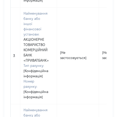
інформація]
Найменування
банку або
іншої
фінансової
установи:
АКЦІОНЕРНЕ
ТОВАРИСТВО
КОМЕРЦІЙНИЙ
[Не
[Не
БАНК
3
застосовується]
застосов
«ПРИВАТБАНК»
Тип рахунку:
[Конфіденційна
інформація]
Номер
рахунку:
[Конфіденційна
інформація]
Найменування
банку або