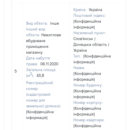
Країна:
Україна
Поштовий індекс:
[Конфіденційна
Вид об'єкта:
Інше
інформація]
Інший вид
Населений пункт:
об'єкта:
Нежитлове
Слов'янськ /
вбудоване
Донецька область /
приміщення
Україна
магазину
Тип:
[Конфіденційна
Дата набуття
інформація]
права:
06.11.2020
Назва:
Загальна площа
15
5
[Конфіденційна
2
(м
):
43,8
інформація]
Реєстраційний
Номер будинку:
номер
[Конфіденційна
(кадастровий
інформація]
номер для
Номер корпусу:
земельної ділянки):
[Конфіденційна
[Конфіденційна
інформація]
інформація]
Номер квартири:
[Конфіденційна