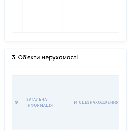
3. Об'єкти нерухомості
ВА
Д
Н
ЗАГАЛЬНА
П
№
МІСЦЕЗНАХОДЖЕННЯ
ІНФОРМАЦІЯ
З
О
Г
О