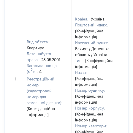
Країна:
Україна
Поштовий індекс:
[Конфіденційна
інформація]
Вид об'єкта:
Населений пункт:
Квартира
Бахмут / Донецька
Дата набуття
область / Україна
права:
28.05.2001
Тип:
[Конфіденційна
Загальна площа
інформація]
2
(м
):
54
Назва:
[Конфіденційна
9
1
Реєстраційний
інформація]
номер
Номер будинку:
(кадастровий
[Конфіденційна
номер для
інформація]
земельної ділянки):
Номер корпусу:
[Конфіденційна
[Конфіденційна
інформація]
інформація]
Номер квартири:
[Конфіденційна