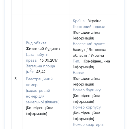
Країна:
Україна
Поштовий індекс:
[Конфіденційна
інформація]
Вид об'єкта:
Населений пункт:
Житловий будинок
Бахмут / Донецька
Дата набуття
область / Україна
права:
13.09.2017
Тип:
[Конфіденційна
Загальна площа
інформація]
2
(м
):
48,42
Назва:
[Конфіденційна
40
3
Реєстраційний
інформація]
номер
Номер будинку:
(кадастровий
[Конфіденційна
номер для
інформація]
земельної ділянки):
Номер корпусу:
[Конфіденційна
[Конфіденційна
інформація]
інформація]
Номер квартири: