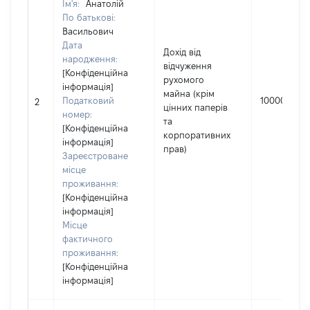
Ім'я:
Анатолій
По батькові:
Васильович
Дата
Дохід від
народження:
відчуження
[Конфіденційна
рухомого
інформація]
майна (крім
Податковий
100000
2
цінних паперів
номер:
та
[Конфіденційна
корпоративних
інформація]
прав)
Зареєстроване
місце
проживання:
[Конфіденційна
інформація]
Місце
фактичного
проживання:
[Конфіденційна
інформація]