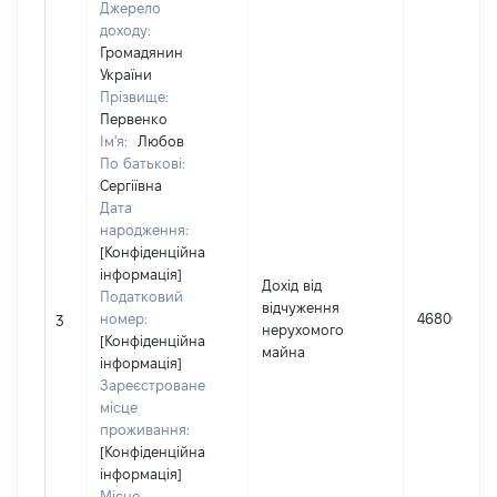
Джерело
доходу:
Громадянин
України
Прізвище:
Первенко
Ім'я:
Любов
По батькові:
Сергіївна
Дата
народження:
[Конфіденційна
інформація]
Дохід від
Податковий
відчуження
номер:
46800
3
нерухомого
[Конфіденційна
майна
інформація]
Зареєстроване
місце
проживання:
[Конфіденційна
інформація]
Місце