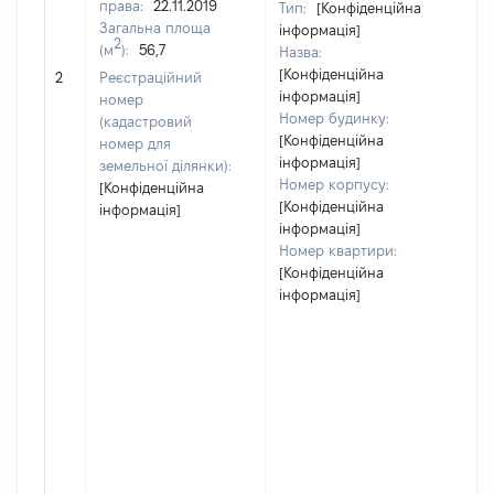
права:
22.11.2019
Тип:
[Конфіденційна
Загальна площа
інформація]
2
(м
):
56,7
Назва:
[Конфіденційна
[Н
2
Реєстраційний
інформація]
номер
Номер будинку:
(кадастровий
[Конфіденційна
номер для
інформація]
земельної ділянки):
Номер корпусу:
[Конфіденційна
[Конфіденційна
інформація]
інформація]
Номер квартири:
[Конфіденційна
інформація]