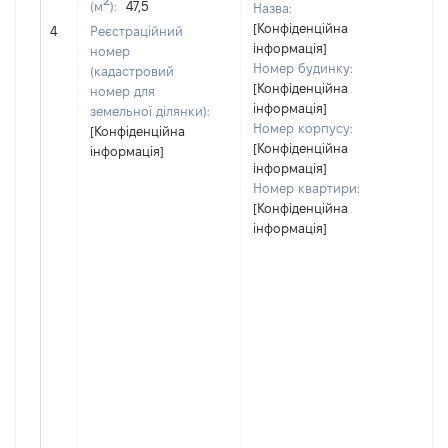
(м
):
47,5
Назва:
[Конфіденційна
23
4
Реєстраційний
інформація]
номер
Номер будинку:
(кадастровий
[Конфіденційна
номер для
інформація]
земельної ділянки):
Номер корпусу:
[Конфіденційна
[Конфіденційна
інформація]
інформація]
Номер квартири:
[Конфіденційна
інформація]