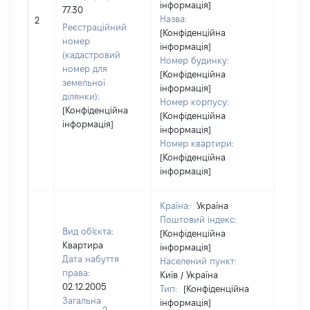
інформація]
77.30
Назва:
[Не ві
2
Реєстраційний
[Конфіденційна
номер
інформація]
(кадастровий
Номер будинку:
номер для
[Конфіденційна
земельної
інформація]
ділянки):
Номер корпусу:
[Конфіденційна
[Конфіденційна
інформація]
інформація]
Номер квартири:
[Конфіденційна
інформація]
Країна:
Україна
Поштовий індекс:
Вид об'єкта:
[Конфіденційна
Квартира
інформація]
Дата набуття
Населений пункт:
права:
Київ / Україна
02.12.2005
Тип:
[Конфіденційна
Загальна
інформація]
2