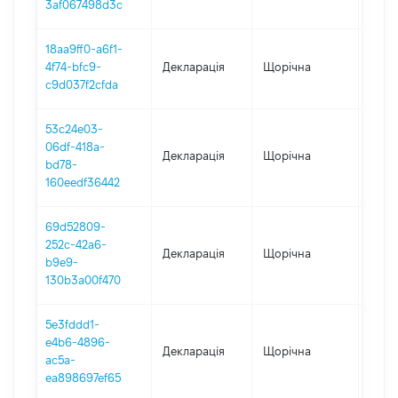
3af067498d3c
18aa9ff0-a6f1-
4f74-bfc9-
Декларація
Щорічна
2021
c9d037f2cfda
53c24e03-
06df-418a-
Декларація
Щорічна
2020
bd78-
160eedf36442
69d52809-
252c-42a6-
Декларація
Щорічна
2018
b9e9-
130b3a00f470
5e3fddd1-
e4b6-4896-
Декларація
Щорічна
2017
ac5a-
ea898697ef65