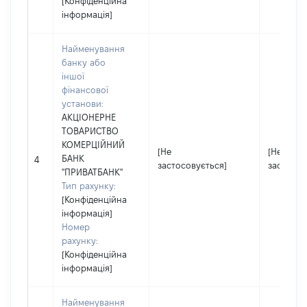
[Конфіденційна
інформація]
Найменування
банку або
іншої
фінансової
установи:
АКЦІОНЕРНЕ
ТОВАРИСТВО
КОМЕРЦІЙНИЙ
[Не
[Не
БАНК
4
застосовується]
застосов
"ПРИВАТБАНК"
Тип рахунку:
[Конфіденційна
інформація]
Номер
рахунку:
[Конфіденційна
інформація]
Найменування