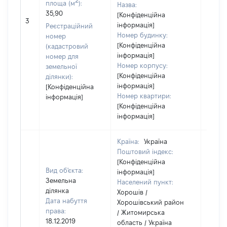
площа (м
):
Назва:
35,90
[Конфіденційна
62000
3
інформація]
Реєстраційний
Номер будинку:
номер
[Конфіденційна
(кадастровий
інформація]
номер для
Номер корпусу:
земельної
[Конфіденційна
ділянки):
інформація]
[Конфіденційна
Номер квартири:
інформація]
[Конфіденційна
інформація]
Країна:
Україна
Поштовий індекс:
[Конфіденційна
Вид об'єкта:
інформація]
Земельна
Населений пункт:
ділянка
Хорошів /
Дата набуття
Хорошівський район
права:
/ Житомирська
18.12.2019
область / Україна