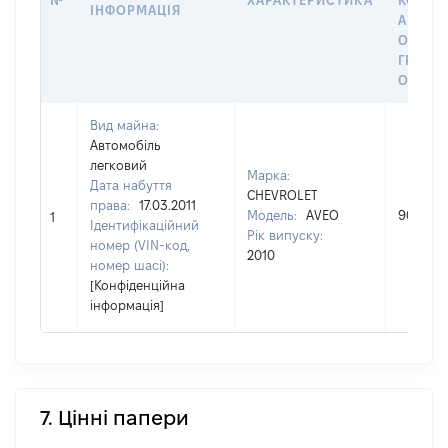
№
ХАРАКТЕРИСТИКА
КОРИС
ІНФОРМАЦІЯ
АБО З
ОСТА
ГРОШ
ОЦІНК
Вид майна:
Автомобіль
легковий
Марка:
Дата набуття
CHEVROLET
права:
17.03.2011
Модель:
AVEO
90000
1
Ідентифікаційний
Рік випуску:
номер (VIN-код,
2010
номер шасі):
[Конфіденційна
інформація]
7. Цінні папери