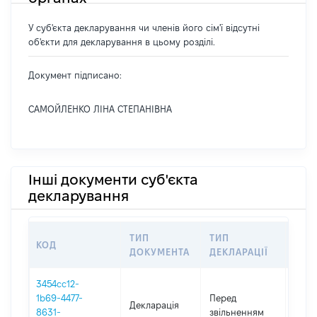
У суб'єкта декларування чи членів його сім'ї відсутні
об'єкти для декларування в цьому розділі.
Документ підписано:
САМОЙЛЕНКО ЛІНА СТЕПАНІВНА
Інші документи суб'єкта
декларування
ТИП
ТИП
КОД
ПЕР
ДОКУМЕНТА
ДЕКЛАРАЦІЇ
3454cc12-
01.01
1b69-4477-
Перед
Декларація
-
8631-
звільненням