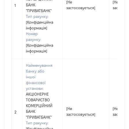
[Не
[Не
БАНК
1
застосовується]
застосов
"ПРИВАТБАНК"
Тип рахунку:
[Конфіденційна
інформація]
Номер
рахунку:
[Конфіденційна
інформація]
Найменування
банку або
іншої
фінансової
установи:
АКЦІОНЕРНЕ
ТОВАРИСТВО
КОМЕРЦІЙНИЙ
[Не
[Не
БАНК
2
застосовується]
застосов
"ПРИВАТБАНК"
Тип рахунку:
[Конфіденційна