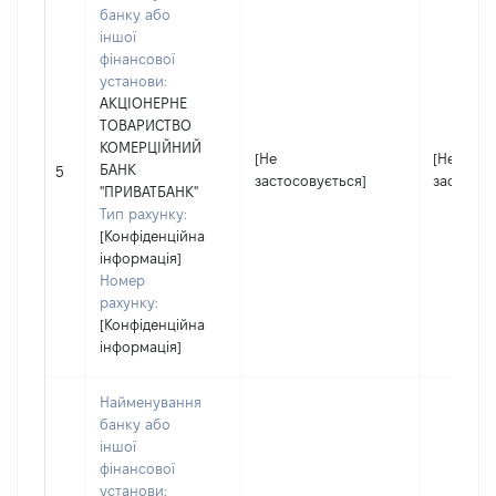
банку або
іншої
фінансової
установи:
АКЦІОНЕРНЕ
ТОВАРИСТВО
КОМЕРЦІЙНИЙ
[Не
[Не
БАНК
5
застосовується]
застосов
"ПРИВАТБАНК"
Тип рахунку:
[Конфіденційна
інформація]
Номер
рахунку:
[Конфіденційна
інформація]
Найменування
банку або
іншої
фінансової
установи: