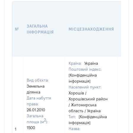
ВАРТ
ДАТУ
НАБУ
ЗАГАЛЬНА
ПРАВ
№
МІСЦЕЗНАХОДЖЕННЯ
ІНФОРМАЦІЯ
ЗА
ОСТ
ГРО
ОЦІ
Країна:
Україна
Поштовий індекс:
[Конфіденційна
Вид об'єкта:
інформація]
Земельна
Населений пункт:
ділянка
Хорошів /
Дата набуття
Хорошівський район
права:
/ Житомирська
26.01.2010
область / Україна
Загальна
Тип:
[Конфіденційна
2
площа (м
):
інформація]
1500
Назва:
[Не ві
1