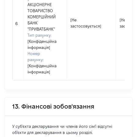
АКЦІОНЕРНЕ
ТОВАРИСТВО
КОМЕРЦІЙНИЙ
[Не
[Не
БАНК
6
застосовується]
застосов
"ПРИВАТБАНК"
Тип рахунку:
[Конфіденційна
інформація]
Номер
рахунку:
[Конфіденційна
інформація]
13. Фінансові зобов'язання
У суб'єкта декларування чи членів його сім'ї відсутні
об'єкти для декларування в цьому розділі.