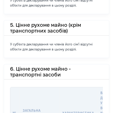
У суб'єкта декларування чи членів його сім'ї відсутні
об'єкти для декларування в цьому розділі.
5. Цінне рухоме майно (крім
транспортних засобів)
У суб'єкта декларування чи членів його сім'ї відсутні
об'єкти для декларування в цьому розділі.
6. Цінне рухоме майно -
транспортні засоби
ВАРТІС
ДАТУ 
У ВЛАС
ВОЛОД
ЗАГАЛЬНА