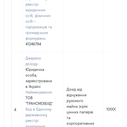
реєстрі
юридичних
осіб, фізичних
осіб –
підприємців та
громадських
формувань:
41246794
Джерело
доходу:
Юридична
особа,
зареєстрована
в Україні
Дохід від
Найменування:
відчуження
ТОВ
рухомого
"ТРАНСМЕХБУД"
майна (крім
Код в Єдиному
10000
4
цінних паперів
державному
та
реєстрі
корпоративних
юридичних