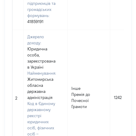
підприємців та
громадських
формувань:
41859191
Джерело
доходу:
Юридична
особа,
зареєстрована
в Україні
Найменування:
Житомирська
обласна
Інше
державна
Премія до
адміністрація
1242
2
Почесної
Код в Єдиному
Грамоти
державному
реєстрі
юридичних
осіб, фізичних
осіб –