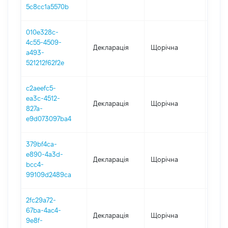
06.0
5c8cc1a5570b
010e328c-
4c55-4509-
Декларація
Щорічна
2025
a493-
521212f62f2e
c2aeefc5-
ea3c-4512-
Декларація
Щорічна
2024
827a-
e9d073097ba4
379bf4ca-
e890-4a3d-
Декларація
Щорічна
2023
bcc4-
99109d2489ca
2fc29a72-
67ba-4ac4-
Декларація
Щорічна
2022
9e8f-