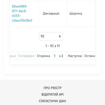
68ea9489-
5711-4dc5-
Декларація
Щорічна
2016
b033-
c4aac05e18b0
1 - 10 з 11
Перша
Попередня
Сторінка
з
2
Наступна
Остання
ПРО РЕЄСТР
ВІДКРИТИЙ АРІ
СТАТИСТИЧНІ ДАНІ