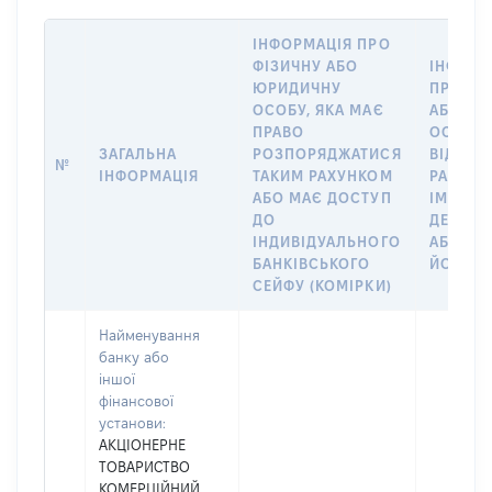
ІНФОРМАЦІЯ ПРО
ФІЗИЧНУ АБО
ІНФОРМ
ЮРИДИЧНУ
ПРО ФІ
ОСОБУ, ЯКА МАЄ
АБО Ю
ПРАВО
ОСОБУ,
ЗАГАЛЬНА
РОЗПОРЯДЖАТИСЯ
ВІДКРИ
№
ІНФОРМАЦІЯ
ТАКИМ РАХУНКОМ
РАХУНО
АБО МАЄ ДОСТУП
ІМ’Я СУ
ДО
ДЕКЛАР
ІНДИВІДУАЛЬНОГО
АБО ЧЛ
БАНКІВСЬКОГО
ЙОГО СІ
СЕЙФУ (КОМІРКИ)
Найменування
банку або
іншої
фінансової
установи:
АКЦІОНЕРНЕ
ТОВАРИСТВО
КОМЕРЦІЙНИЙ