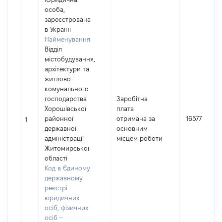
особа,
зареєстрована
в Україні
Найменування:
Відділ
містобудування,
архітектури та
житлово-
комунального
господарства
Заробітна
Хорошівської
плата
районної
отримана за
165778
1
державної
основним
адміністрації
місцем роботи
Житомирської
області
Код в Єдиному
державному
реєстрі
юридичних
осіб, фізичних
осіб –