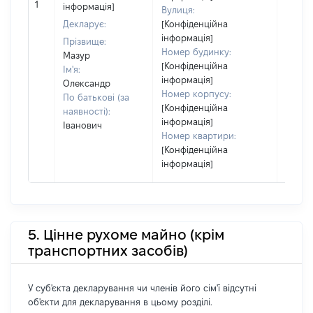
1
інформація]
Вулиця:
за ко
Декларує:
[Конфіденційна
суб'єк
інформація]
декла
Прізвище:
Номер будинку:
або ч
Мазур
[Конфіденційна
його сі
Ім'я:
інформація]
Олександр
Номер корпусу:
По батькові (за
[Конфіденційна
наявності):
інформація]
Іванович
Номер квартири:
[Конфіденційна
інформація]
5. Цінне рухоме майно (крім
транспортних засобів)
У суб'єкта декларування чи членів його сім'ї відсутні
об'єкти для декларування в цьому розділі.