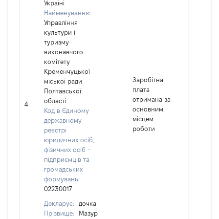
Україні
Найменування:
Управління
культури і
туризму
виконавчого
комітету
Кременчуцької
Заробітна
міської ради
плата
Полтавської
отримана за
області
4
5208
основним
Код в Єдиному
місцем
державному
роботи
реєстрі
юридичних осіб,
фізичних осіб –
підприємців та
громадських
формувань:
02230017
Декларує:
дочка
Прізвище:
Мазур