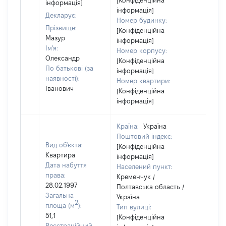
[Конфіденційна
інформація]
інформація]
Декларує:
Номер будинку:
Прізвище:
[Конфіденційна
Мазур
інформація]
Ім'я:
Номер корпусу:
Олександр
[Конфіденційна
По батькові (за
інформація]
наявності):
Номер квартири:
Іванович
[Конфіденційна
інформація]
Країна:
Україна
Поштовий індекс:
Вид об'єкта:
[Конфіденційна
Квартира
інформація]
Дата набуття
Населений пункт:
права:
Кременчук /
28.02.1997
Полтавська область /
Загальна
Україна
2
площа (м
):
Тип вулиці:
51,1
[Конфіденційна
Реєстраційний