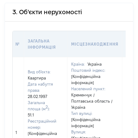
3. Об'єкти нерухомості
ВАРТ
ЗАГАЛЬНА
№
МІСЦЕЗНАХОДЖЕННЯ
НА Д
ІНФОРМАЦІЯ
НАБУ
Країна:
Україна
Поштовий індекс:
Вид об'єкта:
[Конфіденційна
Квартира
інформація]
Дата набуття
Населений пункт:
права:
Кременчук /
28.02.1997
Полтавська область /
Загальна
2
Україна
площа (м
):
Тип вулиці:
51.1
[Конфіденційна
Реєстраційний
інформація]
номер:
[Не
Вулиця:
1
[Конфіденційна
відом