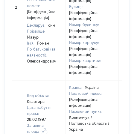
інформація]
[Не
номер:
Вулиця:
2
відом
[Конфіденційна
[Конфіденційна
інформація]
інформація]
Номер будинку:
Декларує:
син
[Конфіденційна
Прізвище:
інформація]
Мазур
Номер корпусу:
Ім'я:
Роман
[Конфіденційна
По батькові (за
інформація]
наявності):
Номер квартири:
Олександрович
[Конфіденційна
інформація]
Країна:
Україна
Поштовий індекс:
Вид об'єкта:
[Конфіденційна
Квартира
інформація]
Дата набуття
Населений пункт:
права:
Кременчук /
28.02.1997
Полтавська область /
Загальна
Україна
2
площа (м
):