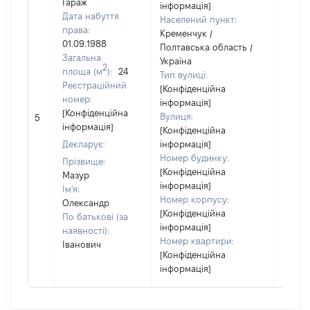
Гараж
інформація]
Дата набуття
Населений пункт:
права:
Кременчук /
01.09.1988
Полтавська область /
Загальна
Україна
2
площа (м
):
24
Тип вулиці:
Реєстраційний
[Конфіденційна
номер:
інформація]
[Не
[Конфіденційна
Вулиця:
5
відом
інформація]
[Конфіденційна
Декларує:
інформація]
Номер будинку:
Прізвище:
[Конфіденційна
Мазур
інформація]
Ім'я:
Номер корпусу:
Олександр
[Конфіденційна
По батькові (за
інформація]
наявності):
Номер квартири:
Іванович
[Конфіденційна
інформація]