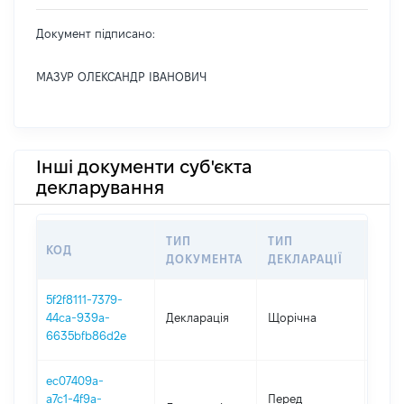
Документ підписано:
МАЗУР ОЛЕКСАНДР ІВАНОВИЧ
Інші документи суб'єкта
декларування
ТИП
ТИП
КОД
ПЕР
ДОКУМЕНТА
ДЕКЛАРАЦІЇ
5f2f8111-7379-
44ca-939a-
Декларація
Щорічна
2021
6635bfb86d2e
ec07409a-
01.01
a7c1-4f9a-
Перед