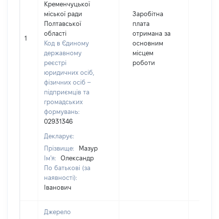
Кременчуцької
міської ради
Заробітна
Полтавської
плата
області
отримана за
1
9820
Код в Єдиному
основним
державному
місцем
реєстрі
роботи
юридичних осіб,
фізичних осіб –
підприємців та
громадських
формувань:
02931346
Декларує:
Прізвище:
Мазур
Ім'я:
Олександр
По батькові (за
наявності):
Іванович
Джерело