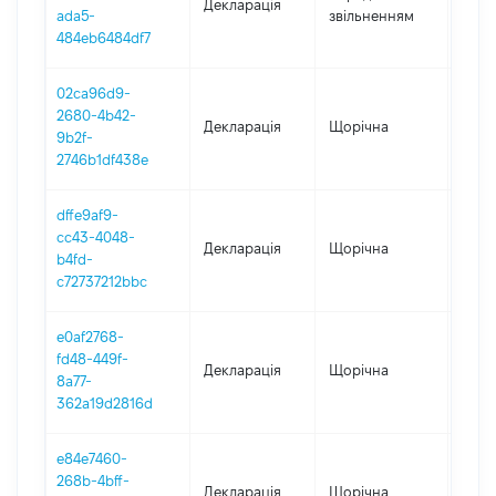
Декларація
-
ada5-
звільненням
29.01
484eb6484df7
02ca96d9-
2680-4b42-
Декларація
Щорічна
2020
9b2f-
2746b1df438e
dffe9af9-
cc43-4048-
Декларація
Щорічна
2019
b4fd-
c72737212bbc
e0af2768-
fd48-449f-
Декларація
Щорічна
2018
8a77-
362a19d2816d
e84e7460-
268b-4bff-
Декларація
Щорічна
2017