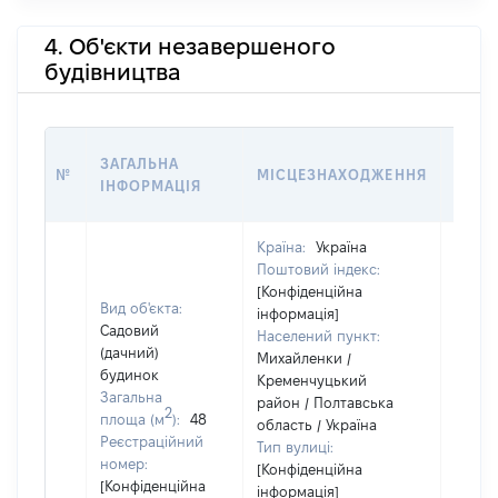
4. Об'єкти незавершеного
будівництва
ЗВ'Я
ЗАГАЛЬНА
№
МІСЦЕЗНАХОДЖЕННЯ
СУБ'
ІНФОРМАЦІЯ
ДЕКЛ
Країна:
Україна
Поштовий індекс:
[Конфіденційна
Вид об'єкта:
інформація]
Садовий
Населений пункт:
(дачний)
Михайленки /
будинок
Кременчуцький
Загальна
район / Полтавська
Об'єкт
2
площа (м
):
48
область / Україна
повні
Реєстраційний
Тип вулиці:
частк
номер:
[Конфіденційна
побуд
[Конфіденційна
інформація]
матері