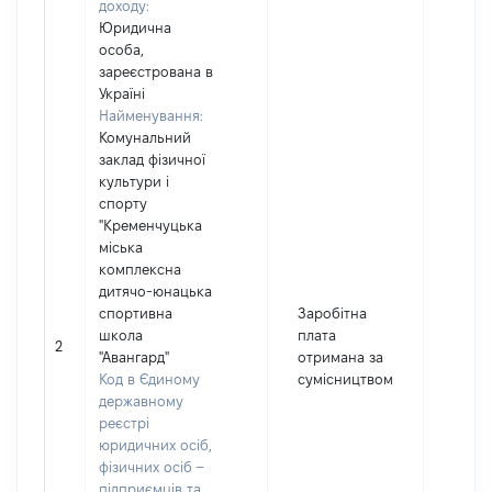
доходу:
Юридична
особа,
зареєстрована в
Україні
Найменування:
Комунальний
заклад фізичної
культури і
спорту
"Кременчуцька
міська
комплексна
дитячо-юнацька
спортивна
Заробітна
школа
плата
2
19618
"Авангард"
отримана за
Код в Єдиному
сумісництвом
державному
реєстрі
юридичних осіб,
фізичних осіб –
підприємців та