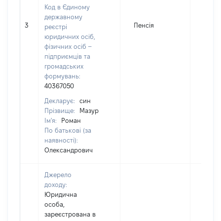
Код в Єдиному
державному
3
Пенсія
14653
реєстрі
юридичних осіб,
фізичних осіб –
підприємців та
громадських
формувань:
40367050
Декларує:
син
Прізвище:
Мазур
Ім'я:
Роман
По батькові (за
наявності):
Олександрович
Джерело
доходу:
Юридична
особа,
зареєстрована в