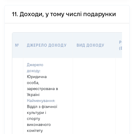
11. Доходи, у тому числі подарунки
РОЗМІ
№
ДЖЕРЕЛО ДОХОДУ
ВИД ДОХОДУ
(ВАРТІ
Джерело
доходу:
Юридична
особа,
зареєстрована в
Україні
Найменування:
Відділ з фізичної
культури і
спорту
виконавчого
комітету