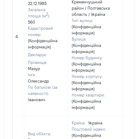
Кременчуцький
22.12.1985
район / Полтавська
Загальна
2
область / Україна
площа (м
):
Тип вулиці:
560
[Конфіденційна
Кадастровий
інформація]
[Не
номер:
4
Вулиця:
відом
[Конфіденційна
[Конфіденційна
інформація]
інформація]
Декларує:
Номер будинку:
Прізвище:
[Конфіденційна
Мазур
інформація]
Ім'я:
Номер корпусу:
Олександр
[Конфіденційна
По батькові (за
інформація]
наявності):
Номер квартири:
Іванович
[Конфіденційна
інформація]
Країна:
Україна
Поштовий індекс:
Вид об'єкта:
[Конфіденційна