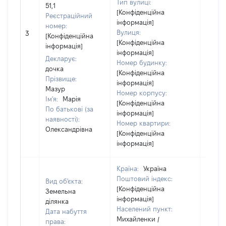
Тип вулиці:
51,1
[Конфіденційна
Реєстраційний
інформація]
номер:
[Не
Вулиця:
3
[Конфіденційна
відом
[Конфіденційна
інформація]
інформація]
Декларує:
Номер будинку:
дочка
[Конфіденційна
Прізвище:
інформація]
Мазур
Номер корпусу:
Ім'я:
Марія
[Конфіденційна
По батькові (за
інформація]
наявності):
Номер квартири:
Олександрівна
[Конфіденційна
інформація]
Країна:
Україна
Поштовий індекс:
Вид об'єкта:
[Конфіденційна
Земельна
інформація]
ділянка
Населений пункт:
Дата набуття
Михайленки /
права: