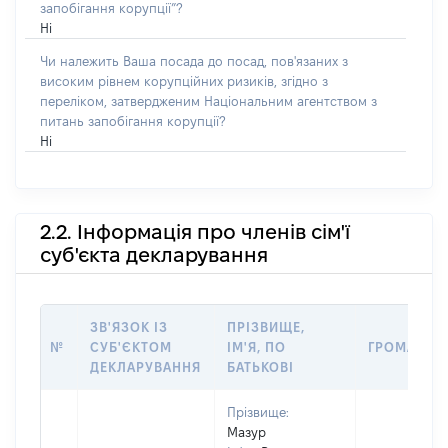
запобігання корупції”?
Ні
Чи належить Ваша посада до посад, пов'язаних з
високим рівнем корупційних ризиків, згідно з
переліком, затвердженим Національним агентством з
питань запобігання корупції?
Ні
2.2. Інформація про членів сім'ї
суб'єкта декларування
ЗВ'ЯЗОК ІЗ
ПРІЗВИЩЕ,
№
СУБ'ЄКТОМ
ІМ'Я, ПО
ГРОМАДЯН
ДЕКЛАРУВАННЯ
БАТЬКОВІ
Прізвище:
Мазур