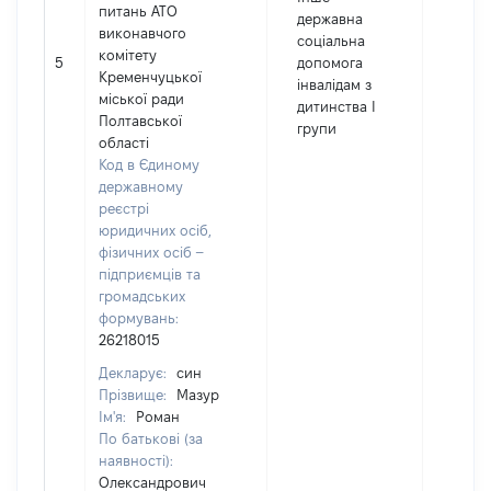
питань АТО
державна
виконавчого
соціальна
комітету
5
допомога
2764
Кременчуцької
інвалідам з
міської ради
дитинства І
Полтавської
групи
області
Код в Єдиному
державному
реєстрі
юридичних осіб,
фізичних осіб –
підприємців та
громадських
формувань:
26218015
Декларує:
син
Прізвище:
Мазур
Ім'я:
Роман
По батькові (за
наявності):
Олександрович