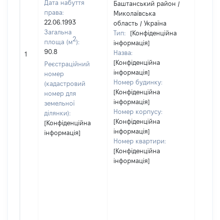
Дата набуття
Баштанський район /
права:
Миколаївська
22.06.1993
область / Україна
Загальна
Тип:
[Конфіденційна
2
площа (м
):
інформація]
90.8
Назва:
[Не ві
1
[Конфіденційна
Реєстраційний
інформація]
номер
Номер будинку:
(кадастровий
[Конфіденційна
номер для
інформація]
земельної
Номер корпусу:
ділянки):
[Конфіденційна
[Конфіденційна
інформація]
інформація]
Номер квартири:
[Конфіденційна
інформація]