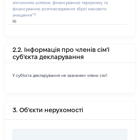
злочинним шляхом, фінансуванню тероризму та
фінансуванню розповсюдження зброї масового
знищення”?
Ні
2.2. Інформація про членів сім'ї
суб'єкта декларування
У суб'єкта декларування не зазначені члени сім'ї
3. Об'єкти нерухомості
ВАРТ