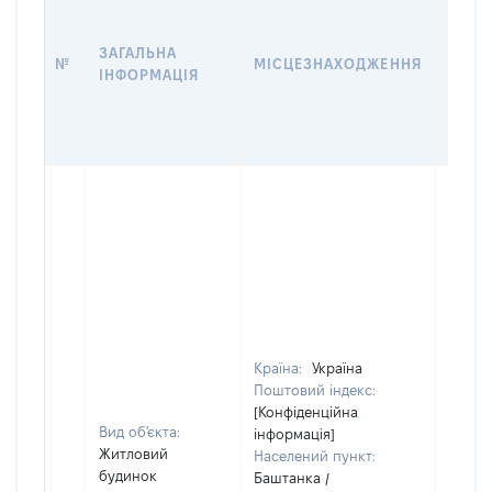
ДАТУ
НАБУ
ЗАГАЛЬНА
ПРАВ
№
МІСЦЕЗНАХОДЖЕННЯ
ІНФОРМАЦІЯ
ЗА
ОСТ
ГРО
ОЦІ
Країна:
Україна
Поштовий індекс:
[Конфіденційна
Вид об'єкта:
інформація]
Житловий
Населений пункт:
будинок
Баштанка /