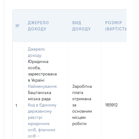
ДЖЕРЕЛО
ВИД
РОЗМІР
№
ДОХОДУ
ДОХОДУ
(ВАРТІСТЬ)
Джерело
доходу:
Юридична
особа,
зареєстрована
в Україні
Найменування:
Заробітна
Баштанська
плата
І
міська рада
отримана
Код в Єдиному
за
185912
1
державному
основним
(
реєстрі
місцем
юридичних
роботи
осіб, фізичних
осіб –