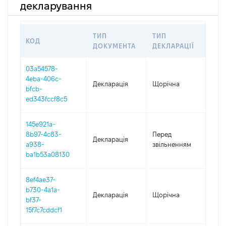
декларування
ТИП
ТИП
КОД
ПЕ
ДОКУМЕНТА
ДЕКЛАРАЦІЇ
03a54578-
4eba-406c-
Декларація
Щорічна
202
bfcb-
ed343fccf8c5
145e921a-
01.0
8b97-4c83-
Перед
Декларація
-
a938-
звільненням
15.0
ba1b53a08130
8ef4ae37-
b730-4a1a-
Декларація
Щорічна
202
bf37-
15f7c7cddcf1