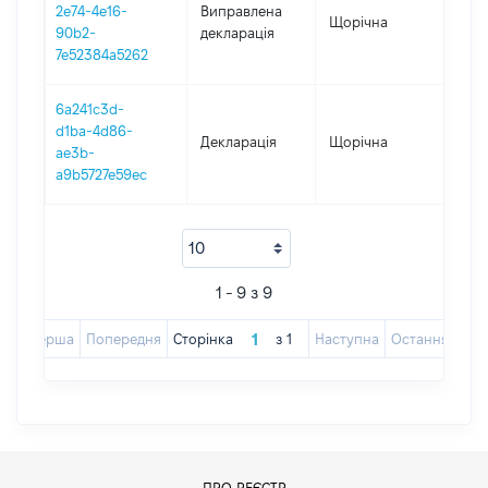
2e74-4e16-
Виправлена
Щорічна
201
90b2-
декларація
7e52384a5262
6a241c3d-
d1ba-4d86-
Декларація
Щорічна
201
ae3b-
a9b5727e59ec
1 - 9 з 9
Перша
Попередня
Сторінка
з
1
Наступна
Остання