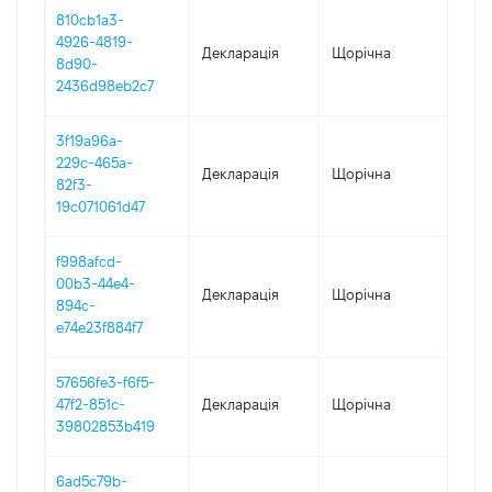
810cb1a3-
4926-4819-
Декларація
Щорічна
202
8d90-
2436d98eb2c7
3f19a96a-
229c-465a-
Декларація
Щорічна
202
82f3-
19c071061d47
f998afcd-
00b3-44e4-
Декларація
Щорічна
201
894c-
e74e23f884f7
57656fe3-f6f5-
47f2-851c-
Декларація
Щорічна
2017
39802853b419
6ad5c79b-