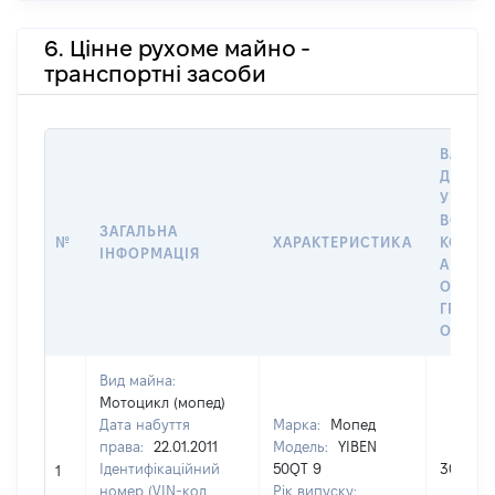
6. Цінне рухоме майно -
транспортні засоби
ВАРТІС
ДАТУ 
У ВЛАС
ВОЛОД
ЗАГАЛЬНА
№
ХАРАКТЕРИСТИКА
КОРИС
ІНФОРМАЦІЯ
АБО З
ОСТА
ГРОШ
ОЦІНК
Вид майна:
Мотоцикл (мопед)
Дата набуття
Марка:
Мопед
права:
22.01.2011
Модель:
YIBEN
Ідентифікаційний
50QT 9
3000
1
номер (VIN-код,
Рік випуску: