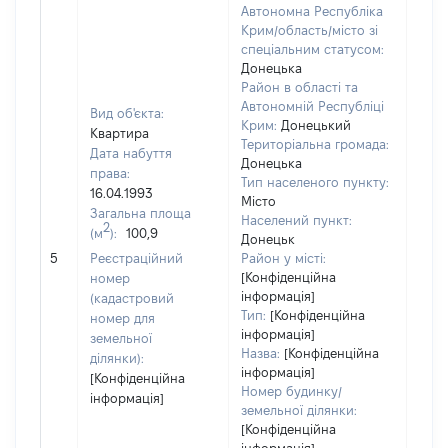
Автономна Республіка
Крим/область/місто зі
спеціальним статусом:
Донецька
Район в області та
Автономній Республіці
Вид об'єкта:
Крим:
Донецький
Квартира
Територіальна громада:
Дата набуття
Донецька
права:
Тип населеного пункту:
198
16.04.1993
Місто
Тип
Загальна площа
Населений пункт:
варт
2
(м
):
100,9
Донецьк
обʼє
5
Реєстраційний
Район у місті:
варт
[Конфіденційна
номер
дату
інформація]
(кадастровий
набу
Тип:
[Конфіденційна
номер для
пра
інформація]
земельної
Назва:
[Конфіденційна
ділянки):
інформація]
[Конфіденційна
Номер будинку/
інформація]
земельної ділянки:
[Конфіденційна