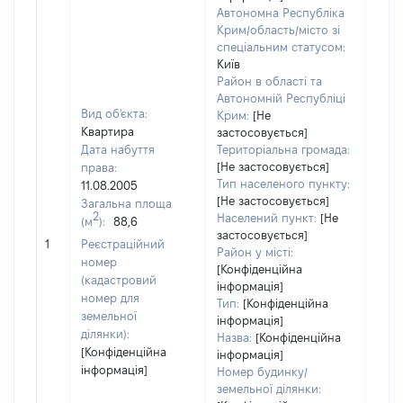
Автономна Республіка
Крим/область/місто зі
спеціальним статусом:
Київ
Район в області та
Автономній Республіці
Вид об'єкта:
Крим:
[Не
Квартира
застосовується]
Дата набуття
Територіальна громада:
[Не застосовується]
права:
5413
Тип населеного пункту:
11.08.2005
Тип
[Не застосовується]
Загальна площа
варт
2
Населений пункт:
[Не
(м
):
88,6
обʼє
застосовується]
1
Реєстраційний
варт
Район у місті:
номер
дату
[Конфіденційна
(кадастровий
інформація]
набу
номер для
Тип:
[Конфіденційна
пра
земельної
інформація]
ділянки):
Назва:
[Конфіденційна
[Конфіденційна
інформація]
інформація]
Номер будинку/
земельної ділянки: