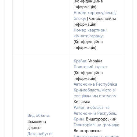
[Конфіденційна
інформація]
Номер корпусу/секції/
блоку:
[Конфіденційна
інформація]
Номер квартири/
кімнати/гаражу:
[Конфіденційна
інформація]
Країна:
Україна
Поштовий індекс:
[Конфіденційна
інформація]
Автономна Республіка
Крим/область/місто зі
спеціальним статусом:
Київська
Район в області та
Автономній Республіці
Вид об'єкта:
Крим:
Вишгородський
Земельна
Територіальна громада:
ділянка
Вишгородська
Дата набуття
Тип населеного пункту: