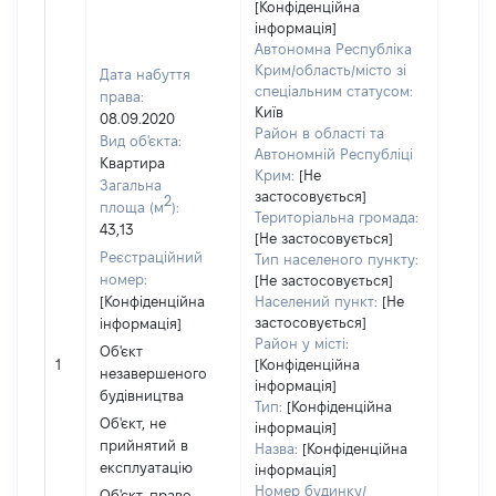
[Конфіденційна
інформація]
Автономна Республіка
Крим/область/місто зі
Дата набуття
спеціальним статусом:
права:
Київ
08.09.2020
Район в області та
Вид об'єкта:
Автономній Республіці
Квартира
Крим:
[Не
Загальна
застосовується]
2
площа (м
):
Територіальна громада:
43,13
[Не застосовується]
Реєстраційний
Тип населеного пункту:
Об'єкт
номер:
[Не застосовується]
повні
[Конфіденційна
Населений пункт:
[Не
частк
застосовується]
інформація]
побуд
Район у місті:
Об'єкт
матері
1
[Конфіденційна
незавершеного
за ко
інформація]
будівництва
суб'єк
Тип:
[Конфіденційна
Об'єкт, не
декла
інформація]
прийнятий в
або ч
Назва:
[Конфіденційна
експлуатацію
його сі
інформація]
Номер будинку/
Об'єкт, право