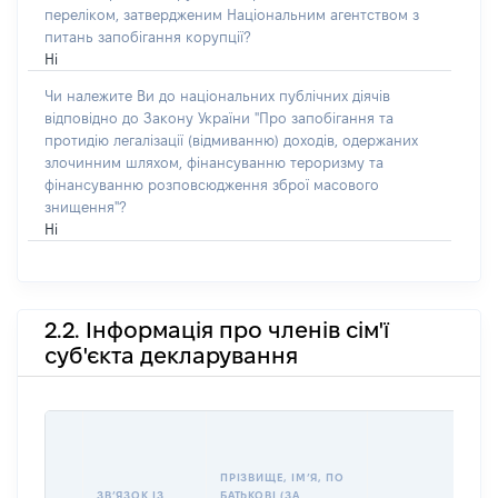
переліком, затвердженим Національним агентством з
питань запобігання корупції?
Ні
Чи належите Ви до національних публічних діячів
відповідно до Закону України "Про запобігання та
протидію легалізації (відмиванню) доходів, одержаних
злочинним шляхом, фінансуванню тероризму та
фінансуванню розповсюдження зброї масового
знищення"?
Ні
2.2. Інформація про членів сім'ї
суб'єкта декларування
ПРІЗВИЩЕ, ІМʼЯ, ПО
ЗВʼЯЗОК ІЗ
БАТЬКОВІ (ЗА