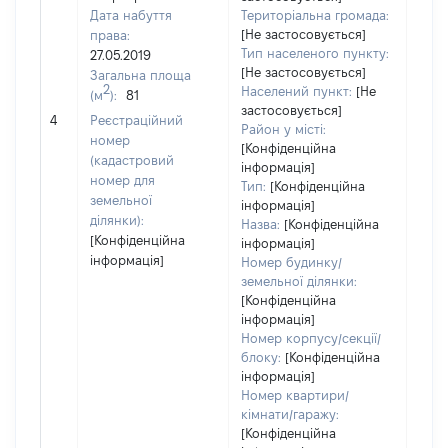
Дата набуття
Територіальна громада:
[Не застосовується]
права:
1532
Тип населеного пункту:
27.05.2019
Тип
[Не застосовується]
Загальна площа
варт
2
Населений пункт:
[Не
(м
):
81
обʼє
застосовується]
4
Реєстраційний
варт
Район у місті:
номер
дату
[Конфіденційна
(кадастровий
інформація]
набу
номер для
Тип:
[Конфіденційна
пра
земельної
інформація]
ділянки):
Назва:
[Конфіденційна
[Конфіденційна
інформація]
інформація]
Номер будинку/
земельної ділянки:
[Конфіденційна
інформація]
Номер корпусу/секції/
блоку:
[Конфіденційна
інформація]
Номер квартири/
кімнати/гаражу:
[Конфіденційна