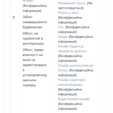
номер:
повні
Населений пункт:
[Не
[Конфіденційна
частк
застосовується]
інформація]
побуд
Район у місті:
матері
Об'єкт
3
[Конфіденційна
за ко
незавершеного
інформація]
суб'єк
будівництва
Тип:
[Конфіденційна
декла
інформація]
Об'єкт, не
або ч
Назва:
[Конфіденційна
прийнятий в
його сі
інформація]
експлуатацію
Номер будинку/
Об'єкт, право
земельної ділянки:
власності на
[Конфіденційна
який не
інформація]
зареєстроване
Номер корпусу/секції/
в
блоку:
[Конфіденційна
установленому
інформація]
Номер квартири/
законом
кімнати/гаражу:
порядку
[Конфіденційна
інформація]
Кадастровий номер:
[Конфіденційна
інформація]