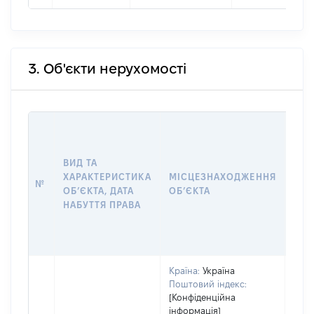
3. Об'єкти нерухомості
ВАР
ДАТ
НАБ
ВИД ТА
ПРА
ХАРАКТЕРИСТИКА
МІСЦЕЗНАХОДЖЕННЯ
№
ЗА
ОБʼЄКТА, ДАТА
ОБʼЄКТА
ОС
НАБУТТЯ ПРАВА
ГР
ОЦІ
ГРН
Країна:
Україна
Поштовий індекс:
[Конфіденційна
інформація]