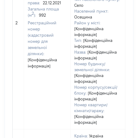
850
права:
22.12.2021
Село
Тип
Загальна площа
Населений пункт:
варт
2
(м
):
992
Осещина
обʼє
2
Реєстраційний
Район у місті:
варт
[Конфіденційна
номер
дату
інформація]
(кадастровий
набу
Тип:
[Конфіденційна
номер для
пра
інформація]
земельної
Назва:
[Конфіденційна
ділянки):
інформація]
[Конфіденційна
Номер будинку/
інформація]
земельної ділянки:
[Конфіденційна
інформація]
Номер корпусу/секції/
блоку:
[Конфіденційна
інформація]
Номер квартири/
кімнати/гаражу:
[Конфіденційна
інформація]
Країна:
Україна