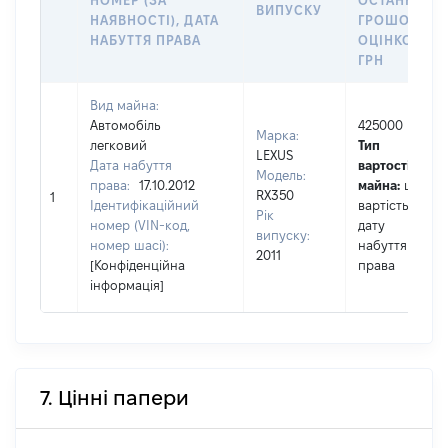
НОМЕР (ЗА
ОСТАННЬО
ВИПУСКУ
НАЯВНОСТІ), ДАТА
ГРОШОВОЮ
НАБУТТЯ ПРАВА
ОЦІНКОЮ,
ГРН
Вид майна:
Автомобіль
425000
Марка:
легковий
Тип
LEXUS
Дата набуття
вартості
Модель:
права:
17.10.2012
майна:
це
RX350
1
Ідентифікаційний
вартість на
Рік
номер (VIN-код,
дату
випуску:
номер шасі):
набуття
2011
[Конфіденційна
права
інформація]
7. Цінні папери