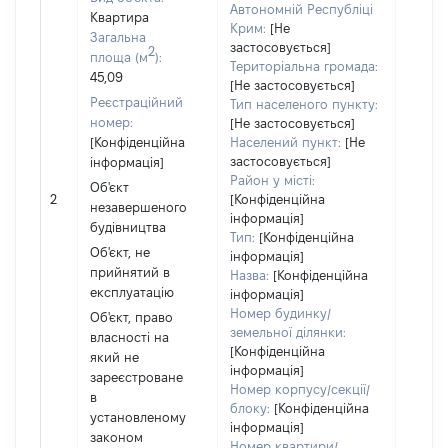
Автономній Республіці
Квартира
Крим:
[Не
Загальна
застосовується]
2
площа (м
):
Територіальна громада:
45,09
[Не застосовується]
Реєстраційний
Тип населеного пункту:
Об'єкт
номер:
[Не застосовується]
повні
[Конфіденційна
Населений пункт:
[Не
частк
застосовується]
інформація]
побуд
Район у місті:
Об'єкт
матері
2
[Конфіденційна
незавершеного
за ко
інформація]
будівництва
суб'єк
Тип:
[Конфіденційна
Об'єкт, не
декла
інформація]
прийнятий в
або ч
Назва:
[Конфіденційна
експлуатацію
його сі
інформація]
Номер будинку/
Об'єкт, право
земельної ділянки:
власності на
[Конфіденційна
який не
інформація]
зареєстроване
Номер корпусу/секції/
в
блоку:
[Конфіденційна
установленому
інформація]
законом
Номер квартири/