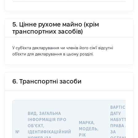
5. Цінне рухоме майно (крім
транспортних засобів)
У суб'єкта декларування чи членів його сім'ї відсутні
об'єкти для декларування в цьому розділі.
6. Транспортні засоби
ВАРТІСТЬ Н
ВИД, ЗАГАЛЬНА
ДАТУ
ІНФОРМАЦІЯ ПРО
НАБУТТЯ
МАРКА,
ОБʼЄКТ,
ПРАВА АБО
МОДЕЛЬ,
№
ІДЕНТИФІКАЦІЙНИЙ
ЗА
РІК