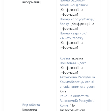
Номер будинку/
інформація]
земельної ділянки:
[Конфіденційна
інформація]
Номер корпусу/секції/
блоку:
[Конфіденційна
інформація]
Номер квартири/
кімнати/гаражу:
[Конфіденційна
інформація]
Країна:
Україна
Поштовий індекс:
[Конфіденційна
інформація]
Автономна Республіка
Крим/область/місто зі
спеціальним статусом:
Київ
Район в області та
Автономній Республіці
Вид об'єкта:
Крим:
[Не
Квартира
застосовується]