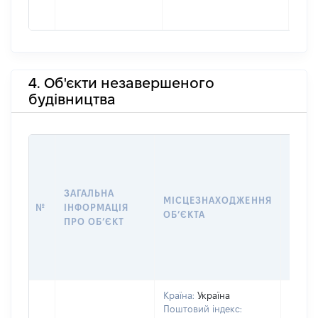
4. Об'єкти незавершеного
будівництва
ЗАГАЛЬНА
ПІДС
МІСЦЕЗНАХОДЖЕННЯ
№
ІНФОРМАЦІЯ
ДЕКЛ
ОБʼЄКТА
ПРО ОБʼЄКТ
ОБʼЄ
Країна:
Україна
Поштовий індекс: