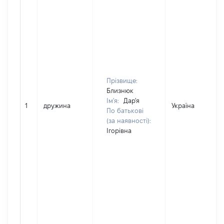
Прізвище:
Близнюк
Ім'я:
Дар'я
1
дружина
Україна
По батькові
(за наявності):
Ігорівна