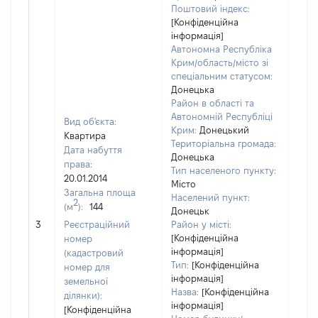
Поштовий індекс:
[Конфіденційна
інформація]
Автономна Республіка
Крим/область/місто зі
спеціальним статусом:
Донецька
Район в області та
Автономній Республіці
Вид об'єкта:
Крим:
Донецький
Квартира
Територіальна громада:
Дата набуття
Донецька
права:
Тип населеного пункту:
20.01.2014
Місто
Загальна площа
Населений пункт:
2
(м
):
144
[Член
Донецьк
не н
3
Реєстраційний
Район у місті:
інфо
[Конфіденційна
номер
інформація]
(кадастровий
Тип:
[Конфіденційна
номер для
інформація]
земельної
Назва:
[Конфіденційна
ділянки):
інформація]
[Конфіденційна