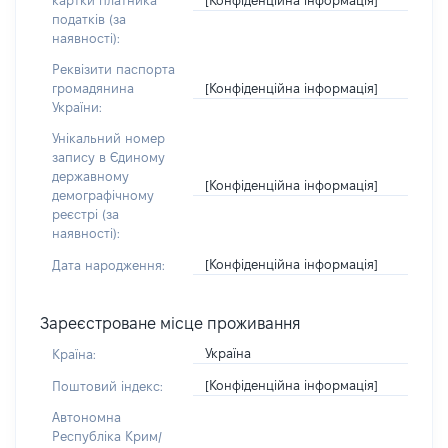
картки платника
податків (за
наявності):
Реквізити паспорта
[Конфіденційна інформація]
громадянина
України:
Унікальний номер
запису в Єдиному
державному
[Конфіденційна інформація]
демографічному
реєстрі (за
наявності):
[Конфіденційна інформація]
Дата народження:
Зареєстроване місце проживання
Україна
Країна:
[Конфіденційна інформація]
Поштовий індекс:
Автономна
Республіка Крим/