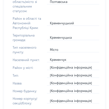
Полтавська
область/місто зі
спеціальним
статусом:
Район в області та
Кременчуцький
Автономній
Республіці Крим:
Територіальна
Кременчуцька
громада:
Тип населеного
Місто
пункту:
Кременчук
Населений пункт:
[Конфіденційна інформація]
Район у місті:
[Конфіденційна інформація]
Тип:
[Конфіденційна інформація]
Назва:
[Конфіденційна інформація]
Номер будинку:
Номер корпусу/
[Конфіденційна інформація]
секції/блоку: