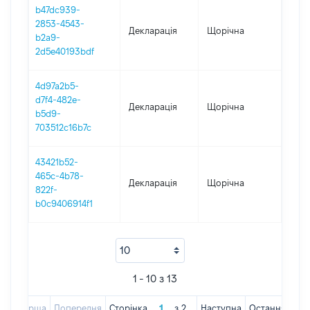
b47dc939-
2853-4543-
Декларація
Щорічна
2019
b2a9-
2d5e40193bdf
4d97a2b5-
d7f4-482e-
Декларація
Щорічна
2018
b5d9-
703512c16b7c
43421b52-
465c-4b78-
Декларація
Щорічна
2017
822f-
b0c9406914f1
1 - 10 з 13
Перша
Попередня
Сторінка
з
2
Наступна
Остання