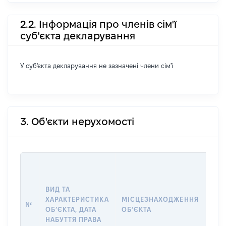
2.2. Інформація про членів сім'ї
суб'єкта декларування
У суб'єкта декларування не зазначені члени сім'ї
3. Об'єкти нерухомості
ВАР
ДАТ
НАБ
ВИД ТА
ПРА
ХАРАКТЕРИСТИКА
МІСЦЕЗНАХОДЖЕННЯ
№
ЗА
ОБʼЄКТА, ДАТА
ОБʼЄКТА
ОС
НАБУТТЯ ПРАВА
ГР