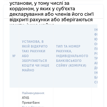
установи, у тому числі за
кордоном, у яких у суб'єкта
декларування або членів його сім'ї
відкриті рахунки або зберігаються
кошти, інше майно
ІНФОР
ФІЗИЧН
ЮРИДИ
УСТАНОВА, В
ОСОБУ,
ЯКІЙ ВІДКРИТО
ТИП ТА НОМЕР
ПРАВО
ТАКІ РАХУНКИ
РАХУНКА,
РОЗПО
№
АБО
ІНДИВІДУАЛЬНОГО
ТАКИМ
ЗБЕРІГАЮТЬСЯ
БАНКІВСЬКОГО
АБО М
КОШТИ ЧИ ІНШЕ
СЕЙФУ (КОМІРКИ)
ДО
МАЙНО
ІНДИВ
БАНКІ
СЕЙФУ 
Найменування:
АТКБ
ПриватБанк