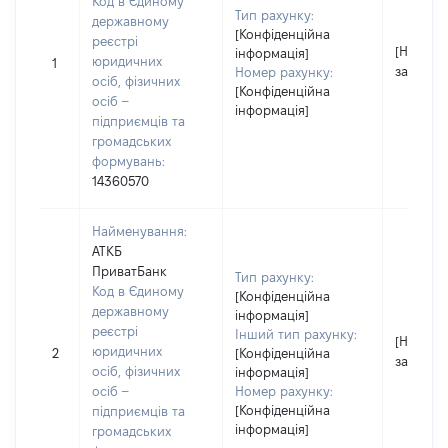
Код в Єдиному
Тип рахунку:
державному
[Конфіденційна
реєстрі
[Не
інформація]
юридичних
1
застосо
Номер рахунку:
осіб, фізичних
[Конфіденційна
осіб –
інформація]
підприємців та
громадських
формувань:
14360570
Найменування:
АТКБ
ПриватБанк
Тип рахунку:
Код в Єдиному
[Конфіденційна
державному
інформація]
реєстрі
Інший тип рахунку:
[Не
юридичних
2
[Конфіденційна
застосо
осіб, фізичних
інформація]
осіб –
Номер рахунку:
[Конфіденційна
підприємців та
інформація]
громадських