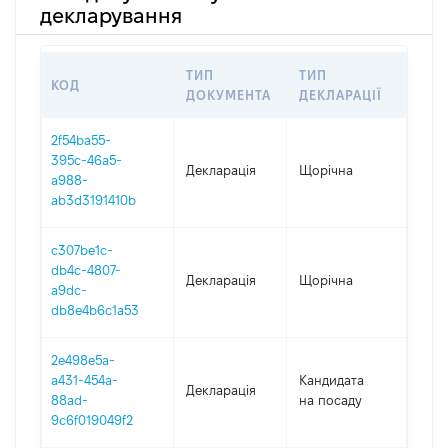
декларування
ТИП
ТИП
КОД
ПЕР
ДОКУМЕНТА
ДЕКЛАРАЦІЇ
2f54ba55-
395c-46a5-
Декларація
Щорічна
2025
a988-
ab3d3191410b
c307be1c-
db4c-4807-
Декларація
Щорічна
2024
a9dc-
db8e4b6c1a53
2e498e5a-
a431-454a-
Кандидата
Декларація
202
88ad-
на посаду
9c6f019049f2