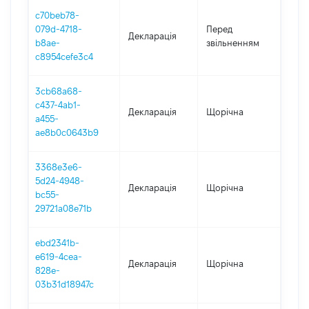
c70beb78-
01.0
079d-4718-
Перед
Декларація
-
b8ae-
звільненням
22.0
c8954cefe3c4
3cb68a68-
c437-4ab1-
Декларація
Щорічна
2022
a455-
ae8b0c0643b9
3368e3e6-
5d24-4948-
Декларація
Щорічна
2021
bc55-
29721a08e71b
ebd2341b-
e619-4cea-
Декларація
Щорічна
202
828e-
03b31d18947c