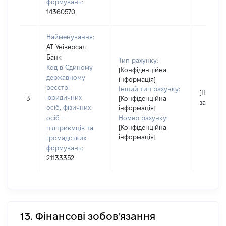
формувань:
14360570
Найменування:
АТ Універсал
Банк
Тип рахунку:
Код в Єдиному
[Конфіденційна
державному
інформація]
реєстрі
Інший тип рахунку:
[Не
юридичних
3
[Конфіденційна
застосо
осіб, фізичних
інформація]
осіб –
Номер рахунку:
[Конфіденційна
підприємців та
інформація]
громадських
формувань:
21133352
13. Фінансові зобов'язання