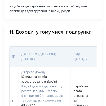
У суб'єкта декларування чи членів його сім'ї відсутні
об'єкти для декларування в цьому розділі.
11. Доходи, у тому числі подарунки
РО
ДЖЕРЕЛО (ДЖЕРЕЛА)
ВИД
№
(В
ДОХОДУ
ДОХОДУ
ГР
Джерело доходу:
Юридична особа,
зареєстрована в Україні
Код в Єдиному державному
Заробітна
реєстрі юридичних осіб,
плата
фізичних осіб – підприємців
отримана
та громадських формувань:
за
18
1
40358617
основним