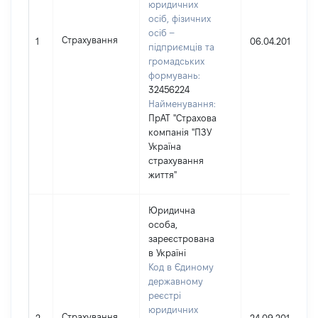
юридичних
осіб, фізичних
осіб –
Страхування
1
06.04.2015
підприємців та
громадських
формувань:
32456224
Найменування:
ПрАТ "Страхова
компанія "ПЗУ
Україна
страхування
життя"
Юридична
особа,
зареєстрована
в Україні
Код в Єдиному
державному
реєстрі
юридичних
Страхування