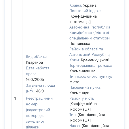
Країна:
Україна
Поштовий індекс:
[Конфіденційна
інформація]
Автономна Республіка
Крим/область/місто зі
спеціальним статусом:
Полтавська
Район в області та
Автономній Республіці
Вид об'єкта:
Крим:
Кременчуцький
Квартира
Територіальна громада:
Дата набуття
Кременчуцька
права:
Тип населеного пункту:
1740
16.07.2005
Місто
Тип
Загальна площа
Населений пункт:
варт
2
(м
):
46,9
Кременчук
обʼє
1
Реєстраційний
Район у місті:
варт
[Конфіденційна
номер
дату
інформація]
(кадастровий
набу
Тип:
[Конфіденційна
номер для
пра
інформація]
земельної
Назва:
[Конфіденційна
ділянки):