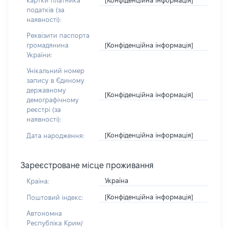
картки платника
податків (за
наявності):
Реквізити паспорта
[Конфіденційна інформація]
громадянина
України:
Унікальний номер
запису в Єдиному
державному
[Конфіденційна інформація]
демографічному
реєстрі (за
наявності):
[Конфіденційна інформація]
Дата народження:
Зареєстроване місце проживання
Україна
Країна:
[Конфіденційна інформація]
Поштовий індекс:
Автономна
Республіка Крим/