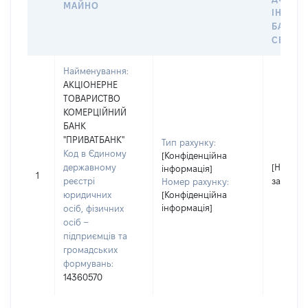
МАЙНО
ІНДИВ
БАНКІ
СЕЙФУ 
Найменування:
АКЦІОНЕРНЕ
ТОВАРИСТВО
КОМЕРЦІЙНИЙ
БАНК
"ПРИВАТБАНК"
Тип рахунку:
Код в Єдиному
[Конфіденційна
державному
[Не
інформація]
1
реєстрі
застосо
Номер рахунку:
юридичних
[Конфіденційна
інформація]
осіб, фізичних
осіб –
підприємців та
громадських
формувань:
14360570