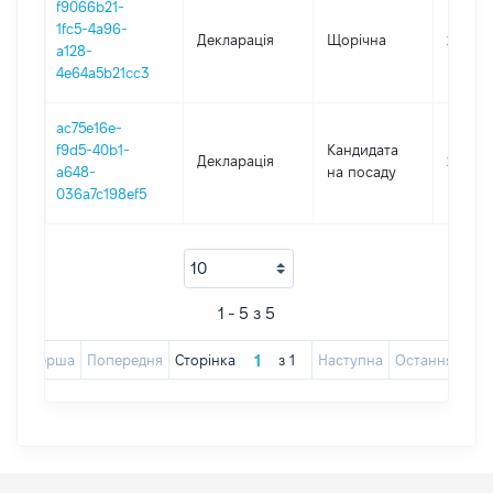
f9066b21-
1fc5-4a96-
Декларація
Щорічна
2023
a128-
4e64a5b21cc3
ac75e16e-
f9d5-40b1-
Кандидата
Декларація
2021
a648-
на посаду
036a7c198ef5
1 - 5 з 5
Перша
Попередня
Сторінка
з
1
Наступна
Остання