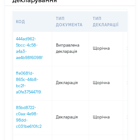
ТИП
ТИП
КОД
ПЕРІ
ДОКУМЕНТА
ДЕКЛАРАЦІЇ
444ad962-
5bcc-4c58-
Виправлена
Щорічна
2025
a4a3-
декларація
ae4b98f6098f
ffe0681d-
865c-44b8-
Декларація
Щорічна
2025
bc2f-
a0fe37544719
85bd8722-
c0aa-4e98-
Декларація
Щорічна
2024
98dd-
c031be610fc2