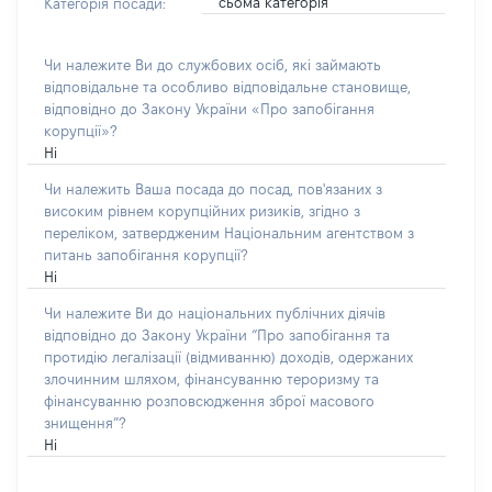
сьома категорія
Категорія посади:
Чи належите Ви до службових осіб, які займають
відповідальне та особливо відповідальне становище,
відповідно до Закону України «Про запобігання
корупції»?
Ні
Чи належить Ваша посада до посад, пов'язаних з
високим рівнем корупційних ризиків, згідно з
переліком, затвердженим Національним агентством з
питань запобігання корупції?
Ні
Чи належите Ви до національних публічних діячів
відповідно до Закону України “Про запобігання та
протидію легалізації (відмиванню) доходів, одержаних
злочинним шляхом, фінансуванню тероризму та
фінансуванню розповсюдження зброї масового
знищення”?
Ні