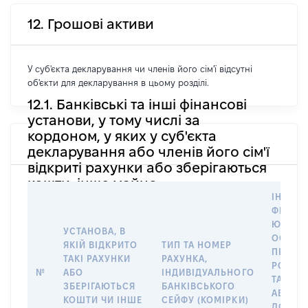
12. Грошові активи
У суб'єкта декларування чи членів його сім'ї відсутні
об'єкти для декларування в цьому розділі.
12.1. Банківські та інші фінансові
установи, у тому числі за
кордоном, у яких у суб'єкта
декларування або членів його сім'ї
відкриті рахунки або зберігаються
кошти, інше майно
ІНФОР
ФІЗИЧН
ЮРИДИ
УСТАНОВА, В
ОСОБУ,
ЯКІЙ ВІДКРИТО
ТИП ТА НОМЕР
ПРАВО
ТАКІ РАХУНКИ
РАХУНКА,
РОЗПО
№
АБО
ІНДИВІДУАЛЬНОГО
ТАКИМ
ЗБЕРІГАЮТЬСЯ
БАНКІВСЬКОГО
АБО М
КОШТИ ЧИ ІНШЕ
СЕЙФУ (КОМІРКИ)
ДО