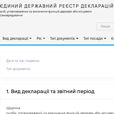
ЄДИНИЙ ДЕРЖАВНИЙ РЕЄСТР ДЕКЛАРАЦІ
осіб, уповноважених на виконання функцій держави або місцевого
самоврядування
Вид декларації:
Рік:
Тип документа:
Тип посади:
К
Дата та час подання:
Тип документа:
1. Вид декларації та звітний період
Щорічна
особи, уповноваженої на виконання функцій держави або місцев