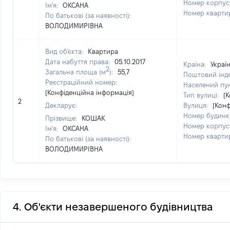
Номер корпус
Ім'я:
ОКСАНА
Номер кварти
По батькові (за наявності):
ВОЛОДИМИРІВНА
Вид об'єкта:
Квартира
Дата набуття права:
05.10.2017
Країна:
Украї
2
Загальна площа (м
):
55,7
Поштовий інд
Реєстраційний номер:
Населений пу
[Конфіденційна інформація]
Тип вулиці:
[
2
Декларує:
Вулиця:
[Конф
Номер будинк
Прізвище:
КОШАК
Номер корпус
Ім'я:
ОКСАНА
Номер кварти
По батькові (за наявності):
ВОЛОДИМИРІВНА
4. Об'єкти незавершеного будівництва