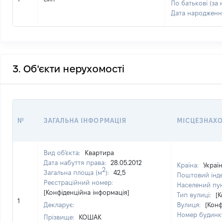
По батькові (за 
Дата народженн
3. Об'єкти нерухомості
№
ЗАГАЛЬНА ІНФОРМАЦІЯ
МІСЦЕЗНАХ
Вид об'єкта:
Квартира
Дата набуття права:
28.05.2012
Країна:
Украї
2
Загальна площа (м
):
42,5
Поштовий інд
Реєстраційний номер:
Населений пу
[Конфіденційна інформація]
Тип вулиці:
[
1
Декларує:
Вулиця:
[Конф
Номер будинк
Прізвище:
КОШАК