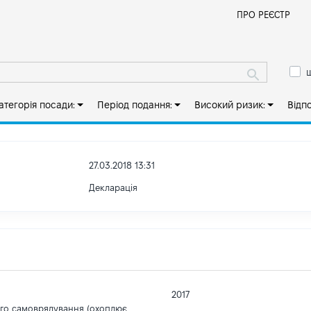
Й
ПРО РЕЄСТР
ш
атегорія посади:
Період подання:
Високий ризик:
Відп
27.03.2018 13:31
Декларація
2017
ого самоврядування (охоплює