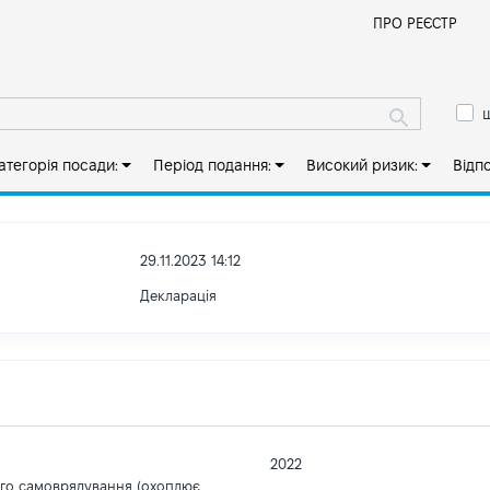
Й
ПРО РЕЄСТР
ш
атегорія посади:
Період подання:
Високий ризик:
Відп
29.11.2023 14:12
Декларація
2022
ого самоврядування (охоплює