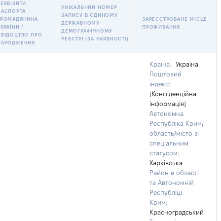
РЕКВІЗИТИ
УНІКАЛЬНИЙ НОМЕР
ПАСПОРТА
ЗАПИСУ В ЄДИНОМУ
ГРОМАДЯНИНА
ЗАРЕЄСТРОВАНЕ МІСЦЕ
ДЕРЖАВНОМУ
КРАЇНИ /
ПРОЖИВАННЯ
ДЕМОГРАФІЧНОМУ
СВІДОЦТВО ПРО
РЕЄСТРІ (ЗА НАЯВНОСТІ)
НАРОДЖЕННЯ
Країна:
Україна
Поштовий
індекс:
[Конфіденційна
інформація]
Автономна
Республіка Крим/
область/місто зі
спеціальним
статусом:
Харківська
Район в області
та Автономній
Республіці
Крим:
Красноградський