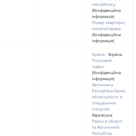
секції/блоку:
[Конфіденційна
інформація]
Номер квартири/
кімнати/гаражу:
[Конфіденційна
інформація]
Країна:
Україна
Поштовий
індекс:
[Конфіденційна
інформація]
Автономна
Республіка Крим/
область/місто зі
спеціальним
статусом:
Харківська
Район в області
та Автономній
Республіці