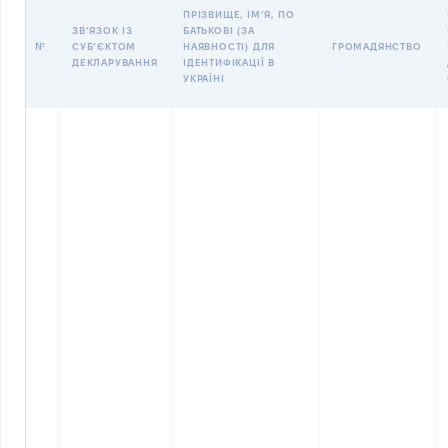
ПРІЗВИЩЕ, ІМʼЯ, ПО
ЗВʼЯЗОК ІЗ
БАТЬКОВІ (ЗА
№
СУБʼЄКТОМ
НАЯВНОСТІ) ДЛЯ
ГРОМАДЯНСТВО
ДЕКЛАРУВАННЯ
ІДЕНТИФІКАЦІЇ В
УКРАЇНІ