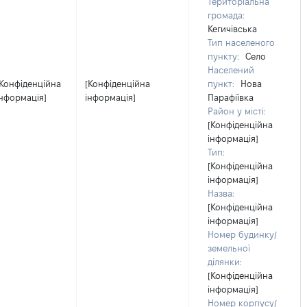
Територіальна
громада:
Кегичівська
Тип населеного
пункту:
Село
Населений
[Конфіденційна
[Конфіденційна
пункт:
Нова
інформація]
інформація]
Парафіївка
Район у місті:
[Конфіденційна
інформація]
Тип:
[Конфіденційна
інформація]
Назва:
[Конфіденційна
інформація]
Номер будинку/
земельної
ділянки:
[Конфіденційна
інформація]
Номер корпусу/