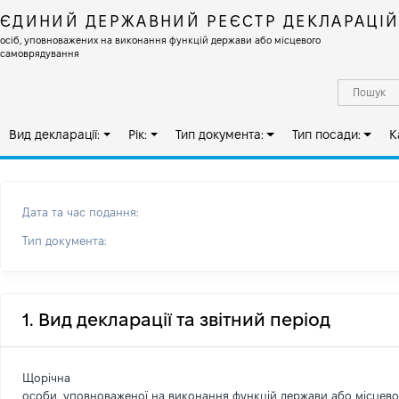
ЄДИНИЙ ДЕРЖАВНИЙ РЕЄСТР ДЕКЛАРАЦІ
осіб, уповноважених на виконання функцій держави або місцевого
самоврядування
Вид декларації:
Рік:
Тип документа:
Тип посади:
К
Дата та час подання:
Тип документа:
1. Вид декларації та звітний період
Щорічна
особи, уповноваженої на виконання функцій держави або місцев