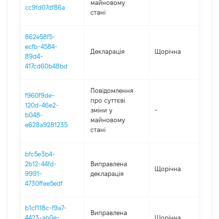
майновому
cc9fd07df86a
стані
862e58f5-
ecfb-4584-
Декларація
Щорічна
202
89d4-
417cd60b48bd
Повідомлення
f960f9de-
про суттєві
120d-46e2-
зміни y
-
202
b048-
майновому
e628a9281235
стані
bfc5e3b4-
2b12-44fd-
Виправлена
Щорічна
202
9991-
декларація
4730ffee5edf
b1cf118c-f9a7-
Виправлена
4423-ab0e-
Щорічна
202