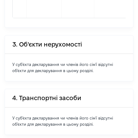
фор
03
3. Об'єкти нерухомості
У суб'єкта декларування чи членів його сім'ї відсутні
об'єкти для декларування в цьому розділі.
4. Транспортні засоби
У суб'єкта декларування чи членів його сім'ї відсутні
об'єкти для декларування в цьому розділі.