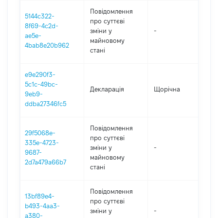
Повідомлення
5144c322-
про суттєві
8f69-4c2d-
зміни y
-
202
ae5e-
майновому
4bab8e20b962
стані
e9e290f3-
5c1c-49bc-
Декларація
Щорічна
202
9eb9-
ddba27346fc5
Повідомлення
29f5068e-
про суттєві
335e-4723-
зміни y
-
202
9687-
майновому
2d7a479a66b7
стані
Повідомлення
13bf89e4-
про суттєві
b493-4aa3-
зміни y
-
202
a380-