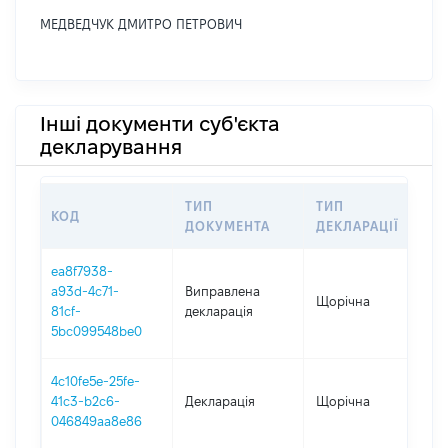
МЕДВЕДЧУК ДМИТРО ПЕТРОВИЧ
Інші документи суб'єкта
декларування
ТИП
ТИП
КОД
ПЕ
ДОКУМЕНТА
ДЕКЛАРАЦІЇ
ea8f7938-
a93d-4c71-
Виправлена
Щорічна
202
81cf-
декларація
5bc099548be0
4c10fe5e-25fe-
41c3-b2c6-
Декларація
Щорічна
202
046849aa8e86