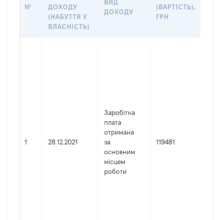
ВИД
ПР
№
ДОХОДУ
(ВАРТІСТЬ),
ДОХОДУ
(Д
(НАБУТТЯ У
ГРН
ДО
ВЛАСНІСТЬ)
Дже
Юр
осо
зар
в У
Най
Іва
Заробітна
Фра
плата
обл
отримана
про
1
28.12.2021
за
119481
Код
основним
де
місцем
реє
роботи
юр
осі
осі
під
гро