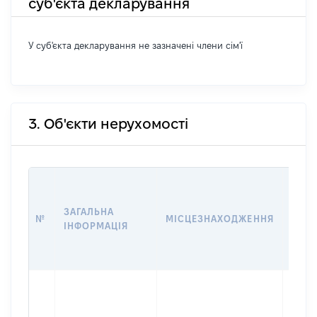
суб'єкта декларування
У суб'єкта декларування не зазначені члени сім'ї
3. Об'єкти нерухомості
ВАРТ
ДАТУ
ЗАГАЛЬНА
ПРАВ
№
МІСЦЕЗНАХОДЖЕННЯ
ІНФОРМАЦІЯ
ОСТ
ГРО
ОЦІ