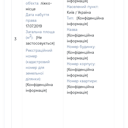
інформація]
об'єкта:
ліжко-
Населений пункт:
місце
Київ / Україна
Дата набуття
Тип:
[Конфіденційна
права:
інформація]
17.07.2019
Назва:
Загальна площа
[Конфіденційна
[Не
2
(м
):
[Не
3
інформація]
засто
застосовується]
Номер будинку:
Реєстраційний
[Конфіденційна
номер
інформація]
(кадастровий
Номер корпусу:
номер для
[Конфіденційна
земельної
інформація]
ділянки):
Номер квартири:
[Конфіденційна
[Конфіденційна
інформація]
інформація]