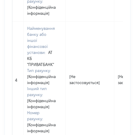
рахунку:
[Конфіденційна
інформація]
Найменування
банку або
іншої
фінансової
установи:
АТ
КБ
"ПРИВАТБАНК"
Тип рахунку:
[Конфіденційна
[Не
[Не
4
інформація]
застосовується]
застосов
Інший тип
рахунку:
[Конфіденційна
інформація]
Номер
рахунку:
[Конфіденційна
інформація]