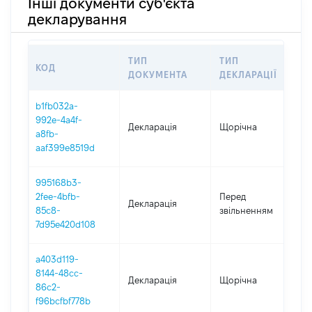
Інші документи суб'єкта
декларування
ТИП
ТИП
КОД
П
ДОКУМЕНТА
ДЕКЛАРАЦІЇ
b1fb032a-
992e-4a4f-
Декларація
Щорічна
2
a8fb-
aaf399e8519d
995168b3-
01
2fee-4bfb-
Перед
Декларація
-
85c8-
звільненням
27
7d95e420d108
a403d119-
8144-48cc-
Декларація
Щорічна
2
86c2-
f96bcfbf778b