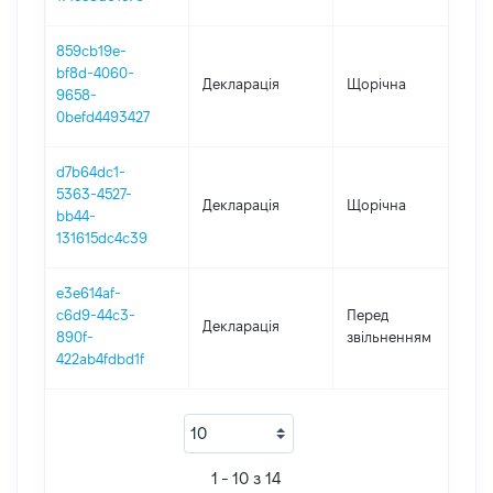
859cb19e-
bf8d-4060-
Декларація
Щорічна
2
9658-
0befd4493427
d7b64dc1-
5363-4527-
Декларація
Щорічна
2
bb44-
131615dc4c39
e3e614af-
01
c6d9-44c3-
Перед
Декларація
-
890f-
звільненням
16
422ab4fdbd1f
1 - 10 з 14