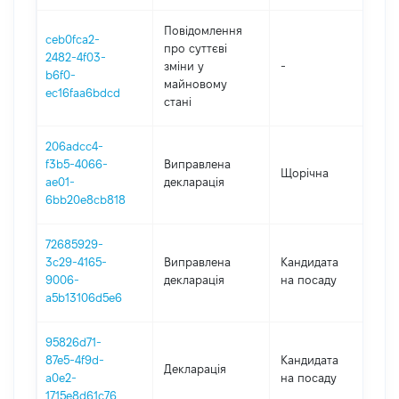
Повідомлення
ceb0fca2-
про суттєві
2482-4f03-
зміни y
-
2
b6f0-
майновому
ec16faa6bdcd
стані
206adcc4-
f3b5-4066-
Виправлена
Щорічна
2
ae01-
декларація
6bb20e8cb818
72685929-
3c29-4165-
Виправлена
Кандидата
2
9006-
декларація
на посаду
a5b13106d5e6
95826d71-
87e5-4f9d-
Кандидата
Декларація
2
a0e2-
на посаду
1715e8d61c76