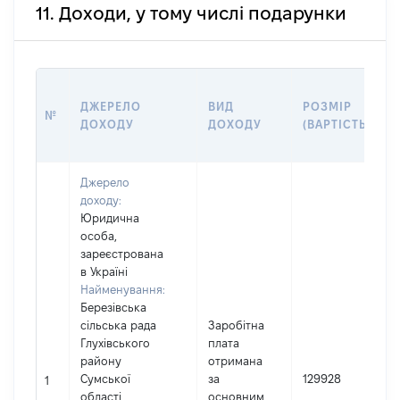
11. Доходи, у тому числі подарунки
ДЖЕРЕЛО
ВИД
РОЗМІР
№
ДОХОДУ
ДОХОДУ
(ВАРТІСТЬ)
Джерело
доходу:
Юридична
особа,
зареєстрована
в Україні
Найменування:
Березівська
сільська рада
Заробітна
Глухівського
плата
І
району
отримана
Сумської
за
129928
1
області
основним