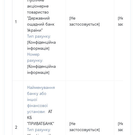
Публічне
акціонерне
товариство
"Державний
[Не
[Не
1
ощадний банк
застосовується]
застосов
України"
Тип рахунку:
[Конфіденційна
інформація]
Номер
рахунку:
[Конфіденційна
інформація]
Найменування
банку або
іншої
фінансової
установи:
АТ
КБ
"ПРИВАТБАНК"
[Не
[Не
2
Тип рахунку:
застосовується]
застосов