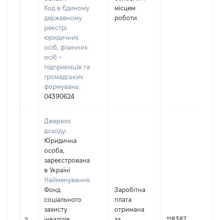
(
Код в Єдиному
місцем
державному
роботи
реєстрі
юридичних
осіб, фізичних
осіб –
підприємців та
громадських
формувань:
04390624
Джерело
доходу:
Юридична
особа,
зареєстрована
в Україні
Найменування:
Фонд
Заробітна
соціального
плата
І
захисту
отримана
інвалідів
за
118387