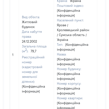
Країна:
Україна
Поштовий індекс:
[Конфіденційна
інформація]
Вид об'єкта:
Населений пункт:
Житловий
Ярове /
будинок
Кролевецький район
Дата набуття
/ Сумська область /
права:
Україна
24.12.2002
Тип:
[Конфіденційна
Загальна площа
інформація]
2
(м
):
79,7
[Не
Назва:
1
засто
Реєстраційний
[Конфіденційна
номер
інформація]
(кадастровий
Номер будинку:
номер для
[Конфіденційна
земельної
інформація]
ділянки):
Номер корпусу:
[Конфіденційна
[Конфіденційна
інформація]
інформація]
Номер квартири:
[Конфіденційна
інформація]