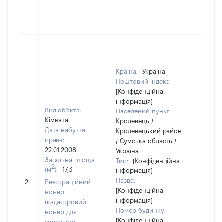
Країна:
Україна
Поштовий індекс:
[Конфіденційна
інформація]
Вид об'єкта:
Населений пункт:
Кімната
Кролевець /
Дата набуття
Кролевецький район
права:
/ Сумська область /
22.01.2008
Україна
Загальна площа
Тип:
[Конфіденційна
2
(м
):
17,3
інформація]
[Не
Назва:
2
Реєстраційний
засто
[Конфіденційна
номер
інформація]
(кадастровий
Номер будинку:
номер для
[Конфіденційна
земельної