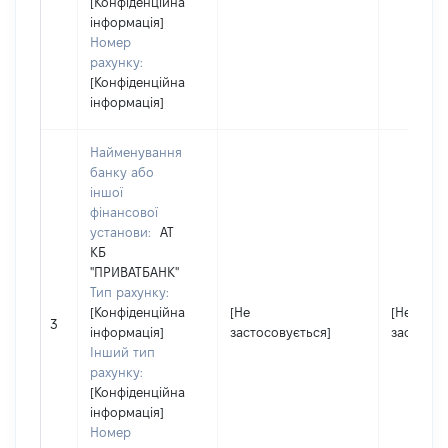
[Конфіденційна
інформація]
Номер
рахунку:
[Конфіденційна
інформація]
Найменування
банку або
іншої
фінансової
установи:
АТ
КБ
"ПРИВАТБАНК"
Тип рахунку:
[Конфіденційна
[Не
[Не
3
інформація]
застосовується]
застосов
Інший тип
рахунку:
[Конфіденційна
інформація]
Номер