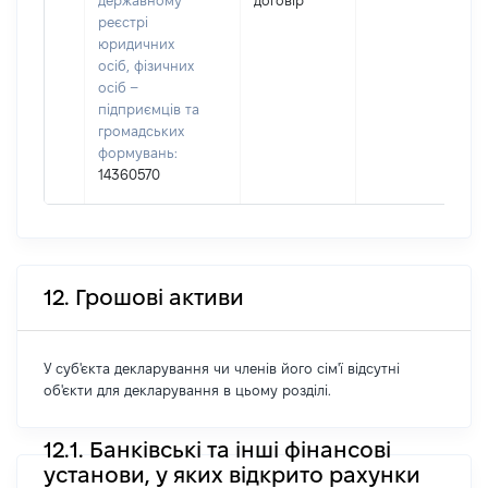
державному
договір
(
реєстрі
юридичних
осіб, фізичних
осіб –
підприємців та
громадських
формувань:
14360570
12. Грошові активи
У суб'єкта декларування чи членів його сім'ї відсутні
об'єкти для декларування в цьому розділі.
12.1. Банківські та інші фінансові
установи, у яких відкрито рахунки