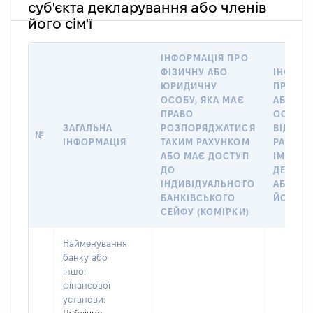
суб'єкта декларування або членів
його сім'ї
ІНФОРМАЦІЯ ПРО
ФІЗИЧНУ АБО
ІНФОРМ
ЮРИДИЧНУ
ПРО ФІ
ОСОБУ, ЯКА МАЄ
АБО Ю
ПРАВО
ОСОБУ,
ЗАГАЛЬНА
РОЗПОРЯДЖАТИСЯ
ВІДКРИ
№
ІНФОРМАЦІЯ
ТАКИМ РАХУНКОМ
РАХУНО
АБО МАЄ ДОСТУП
ІМ’Я СУ
ДО
ДЕКЛАР
ІНДИВІДУАЛЬНОГО
АБО ЧЛ
БАНКІВСЬКОГО
ЙОГО СІ
СЕЙФУ (КОМІРКИ)
Найменування
банку або
іншої
фінансової
установи: