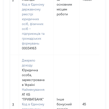
2
Код в Єдиному
основним
(
державному
місцем
реєстрі
роботи
юридичних
осіб, фізичних
осіб –
підприємців та
громадських
формувань:
00034163
Джерело
доходу:
Юридична
особа,
зареєстрована
в Україні
Найменування:
АТ КБ
І
"ПРИВАТБАНК"
Інше
Код в Єдиному
бонусний
45
3