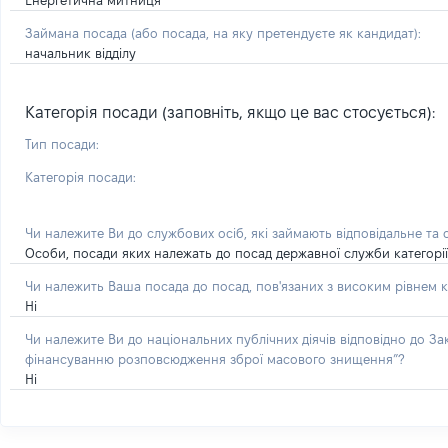
Енергетична митниця
Займана посада
(або посада, на яку претендуєте як кандидат)
:
начальник відділу
Категорія посади (заповніть, якщо це вас стосується):
Тип посади:
Категорія посади:
Чи належите Ви до службових осіб, які займають відповідальне та
Особи, посади яких належать до посад державної служби категорії 'А
Чи належить Ваша посада до посад, пов'язаних з високим рівнем к
Ні
Чи належите Ви до національних публічних діячів відповідно до З
фінансуванню розповсюдження зброї масового знищення”?
Ні