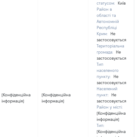
статусом:
Київ
Район в
області та
Автономній
Республіці
Крим:
Не
застосовується
Територіальна
громада:
Не
застосовується
Тип
населеного
пункту:
Не
застосовується
Населений
[Конфіденційна
[Конфіденційна
пункт:
Не
інформація]
інформація]
застосовується
Район у місті:
[Конфіденційна
інформація]
Тип:
[Конфіденційна