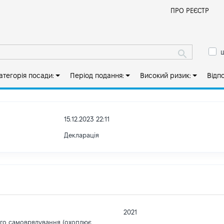
Й
ПРО РЕЄСТР
ш
атегорія посади:
Період подання:
Високий ризик:
Відп
15.12.2023 22:11
Декларація
2021
ого самоврядування (охоплює