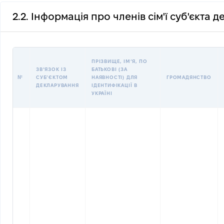
2.2. Інформація про членів сім'ї суб'єкта 
ПРІЗВИЩЕ, ІМʼЯ, ПО
ЗВʼЯЗОК ІЗ
БАТЬКОВІ (ЗА
№
СУБʼЄКТОМ
НАЯВНОСТІ) ДЛЯ
ГРОМАДЯНСТВО
ДЕКЛАРУВАННЯ
ІДЕНТИФІКАЦІЇ В
УКРАЇНІ