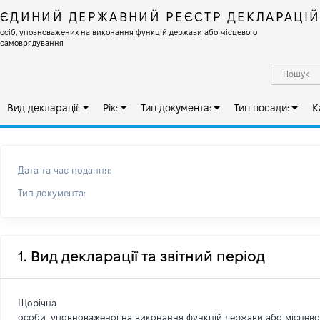
ЄДИНИЙ ДЕРЖАВНИЙ РЕЄСТР ДЕКЛАРАЦІ
осіб, уповноважених на виконання функцій держави або місцевого
самоврядування
Вид декларації:
Рік:
Тип документа:
Тип посади:
К
Дата та час подання:
Тип документа:
1. Вид декларації та звітний період
Щорічна
особи, уповноваженої на виконання функцій держави або місцев