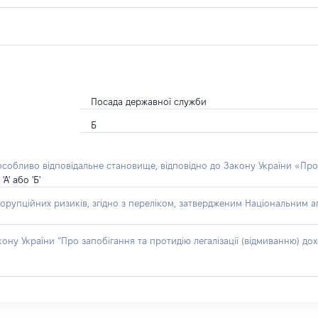
Посада державної служби
Б
 особливо відповідальне становище, відповідно до Закону України «Про
' або 'Б'
орупційних ризиків, згідно з переліком, затвердженим Національним аг
акону України “Про запобігання та протидію легалізації (відмиванню) 