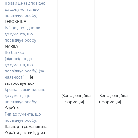
Прізвище (відповідно
до документа, що
посвідчує особу):
TEROKHINA
Ім’я (відповідно до
документа, що
посвідчує особу):
MARIIA
По батькові
(відповідно до
документа, що
посвідчує особу) (за
наявності):
Не
застосовується
Країна, в якій видано
документ, що
[Конфіденційна
[Конфіденційна
посвідчує особу:
інформація]
інформація]
Україна
Тип документа, що
посвідчує особу:
Паспорт громадянина
України для виїзду за