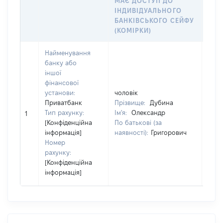
МАЄ ДОСТУП ДО
СУБ
ІНДИВІДУАЛЬНОГО
ДЕК
БАНКІВСЬКОГО СЕЙФУ
ЧЛЕ
(КОМІРКИ)
Найменування
банку або
іншої
фінансової
установи:
чоловік
чоло
Приватбанк
Прізвище:
Дубина
Пріз
Тип рахунку:
Ім'я:
Олександр
Ім'я:
1
[Конфіденційна
По батькові (за
По б
інформація]
наявності):
Григорович
наяв
Номер
рахунку:
[Конфіденційна
інформація]