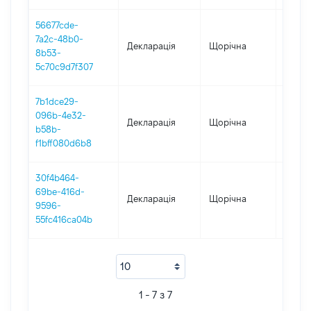
56677cde-
7a2c-48b0-
Декларація
Щорічна
2023
8b53-
5c70c9d7f307
7b1dce29-
096b-4e32-
Декларація
Щорічна
2022
b58b-
f1bff080d6b8
30f4b464-
69be-416d-
Декларація
Щорічна
2021
9596-
55fc416ca04b
1 - 7 з 7