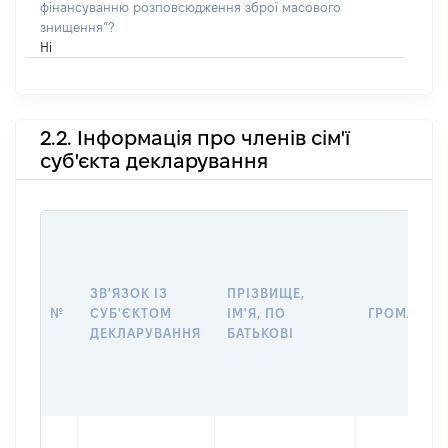
фінансуванню розповсюдження зброї масового
знищення”?
Ні
2.2. Інформація про членів сім'ї
суб'єкта декларування
ЗВ'ЯЗОК ІЗ
ПРІЗВИЩЕ,
№
СУБ'ЄКТОМ
ІМ'Я, ПО
ГРОМАДЯН
ДЕКЛАРУВАННЯ
БАТЬКОВІ