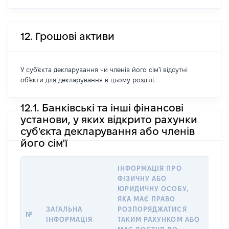
12. Грошові активи
У суб'єкта декларування чи членів його сім'ї відсутні
об'єкти для декларування в цьому розділі.
12.1. Банківські та інші фінансові
установи, у яких відкрито рахунки
суб'єкта декларування або членів
його сім'ї
ІНФОРМАЦІЯ ПРО
ФІЗИЧНУ АБО
ІНФ
ЮРИДИЧНУ ОСОБУ,
ФІЗ
ЯКА МАЄ ПРАВО
ЮРИ
ЗАГАЛЬНА
РОЗПОРЯДЖАТИСЯ
ЯКА
№
ІНФОРМАЦІЯ
ТАКИМ РАХУНКОМ АБО
РАХ