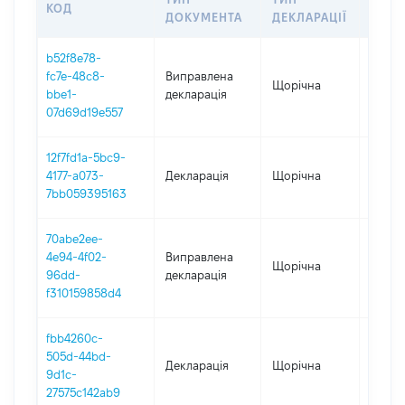
КОД
ПЕРІ
ДОКУМЕНТА
ДЕКЛАРАЦІЇ
b52f8e78-
fc7e-48c8-
Виправлена
Щорічна
2025
bbe1-
декларація
07d69d19e557
12f7fd1a-5bc9-
4177-a073-
Декларація
Щорічна
2025
7bb059395163
70abe2ee-
4e94-4f02-
Виправлена
Щорічна
2024
96dd-
декларація
f310159858d4
fbb4260c-
505d-44bd-
Декларація
Щорічна
2024
9d1c-
27575c142ab9