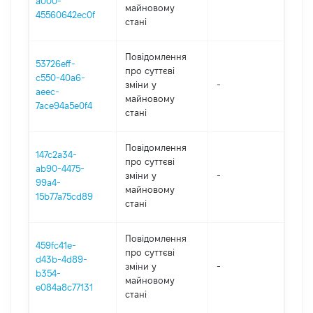
a000-
майновому
45560642ec0f
стані
Повідомлення
53726eff-
про суттєві
c550-40a6-
зміни y
-
202
aeec-
майновому
7ace94a5e0f4
стані
Повідомлення
147c2a34-
про суттєві
ab90-4475-
зміни y
-
202
99a4-
майновому
15b77a75cd89
стані
Повідомлення
459fc41e-
про суттєві
d43b-4d89-
зміни y
-
202
b354-
майновому
e084a8c77131
стані