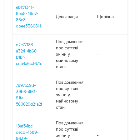
eb151341-
85b8-46d7-
Декларація
Щорічна
2025
86e8-
dbee33608111
Повідомлення
d2e77183-
про суттєві
a324-4b60-
зміни y
-
202
b1bf-
майновому
cd54a6c367fc
стані
Повідомлення
7997559d-
про суттєві
39b6-4f61-
зміни y
-
202
91fe-
майновому
560629d21a2f
стані
Повідомлення
18af34bc-
про суттєві
decd-4389-
зміни y
-
202
9639-