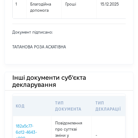
1
Благодійна
Гроші
15.12.2025
допомога
Документ підписано:
ТАПАНОВА РОЗА АСХАТІВНА
Інші документи суб'єкта
декларування
ТИП
ТИП
КОД
ПЕР
ДОКУМЕНТА
ДЕКЛАРАЦІЇ
Повідомлення
182a5c77-
про суттєві
6d12-4643-
зміни y
-
202