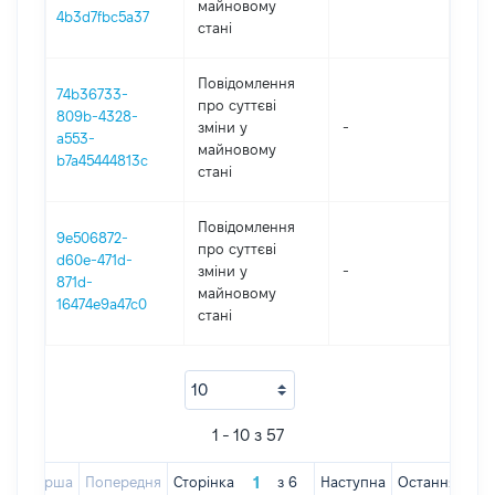
майновому
4b3d7fbc5a37
стані
Повідомлення
74b36733-
про суттєві
809b-4328-
зміни y
-
202
a553-
майновому
b7a45444813c
стані
Повідомлення
9e506872-
про суттєві
d60e-471d-
зміни y
-
202
871d-
майновому
16474e9a47c0
стані
1 - 10 з 57
Перша
Попередня
Сторінка
з
6
Наступна
Остання