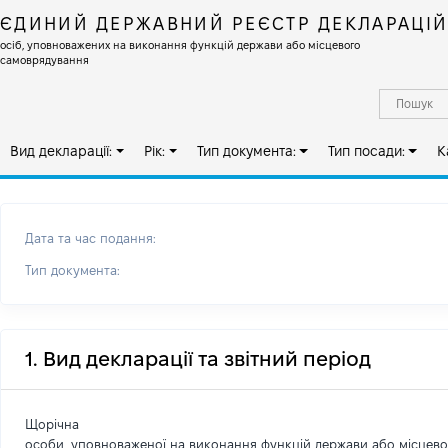
ЄДИНИЙ ДЕРЖАВНИЙ РЕЄСТР ДЕКЛАРАЦІ
осіб, уповноважених на виконання функцій держави або місцевого
самоврядування
Вид декларації:
Рік:
Тип документа:
Тип посади:
К
Дата та час подання:
Тип документа:
1. Вид декларації та звітний період
Щорічна
особи, уповноваженої на виконання функцій держави або місцев