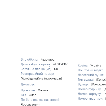
Вид об'єкта:
Квартира
Дата набуття права:
24.01.2007
Країна:
Україна
2
Загальна площа (м
):
60
Поштовий індекс:
Реєстраційний номер:
Населений пункт:
[Конфіденційна інформація]
Тип вулиці:
[Конфі
1
Декларує:
Вулиця:
[Конфіден
Номер будинку:
[
Прізвище:
Магола
Номер корпусу:
[
Ім'я:
Олег
Номер квартири:
По батькові (за наявності):
Ярославович