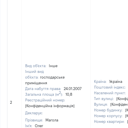
Вид об'єкта:
Інше
Інший вид
об'єкта:
господарське
Країна:
Україна
приміщення
Поштовий індекс:
Дата набуття права:
24.01.2007
2
Населений пункт:
Загальна площа (м
):
10,8
Тип вулиці:
[Конфі
Реєстраційний номер:
2
Вулиця:
[Конфіден
[Конфіденційна інформація]
Номер будинку:
[
Декларує:
Номер корпусу:
[
Прізвище:
Магола
Номер квартири:
Ім'я:
Олег