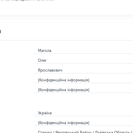
я
Магола
Олег
Ярославович
[Конфіденційна інформація]
[Конфіденційна інформація]
Україна
[Конфіденційна інформація]
Старичі / Яворівський Район / Львівська Область /