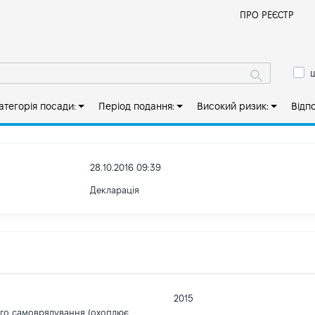
Й
ПРО РЕЄСТР
ш
атегорія посади:
Період подання:
Високий ризик:
Відп
28.10.2016 09:39
Декларація
2015
ого самоврядування (охоплює