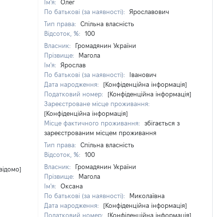
Ім'я:
Олег
По батькові (за наявності):
Ярославович
Тип права:
Спільна власність
Відсоток, %:
100
Власник:
Громадянин України
Прізвище:
Магола
Ім'я:
Ярослав
По батькові (за наявності):
Іванович
Дата народження:
[Конфіденційна інформація]
Податковий номер:
[Конфіденційна інформація]
Зареєстроване місце проживання:
[Конфіденційна інформація]
Місце фактичного проживання:
збігається з
зареєстрованим місцем проживання
Тип права:
Спільна власність
Відсоток, %:
100
Власник:
Громадянин України
відомо]
Прізвище:
Магола
Ім'я:
Оксана
По батькові (за наявності):
Миколаївна
Дата народження:
[Конфіденційна інформація]
Податковий номер:
[Конфіденційна інформація]