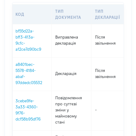
ТИП
ТИП
КОД
П
ДОКУМЕНТА
ДЕКЛАРАЦІЇ
bf55d22a-
bff3-413a-
Виправлена
Після
20
9cfc-
декларація
звільнення
a12ce7d90bc9
a8401bec-
5578-4184-
Після
Декларація
20
abaf-
звільнення
97ddedc05532
Повідомлення
3cebe9fe-
про суттєві
3a33-4360-
зміни y
-
20
9f76-
майновому
dcf58b95df76
стані