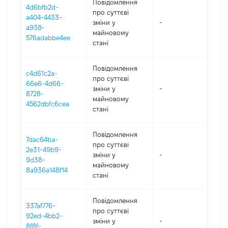
Повідомлення
4d6bfb2d-
про суттєві
a404-4433-
зміни y
-
20
a938-
майновому
576adabbe4ee
стані
Повідомлення
c4d61c2a-
про суттєві
66e6-4d66-
зміни y
-
20
8728-
майновому
4562dbfc6cea
стані
Повідомлення
7dac64ba-
про суттєві
2e31-49b9-
зміни y
-
20
9d38-
майновому
8a936a148f14
стані
Повідомлення
337af776-
про суттєві
92ed-4bb2-
зміни y
-
20
8f8f-