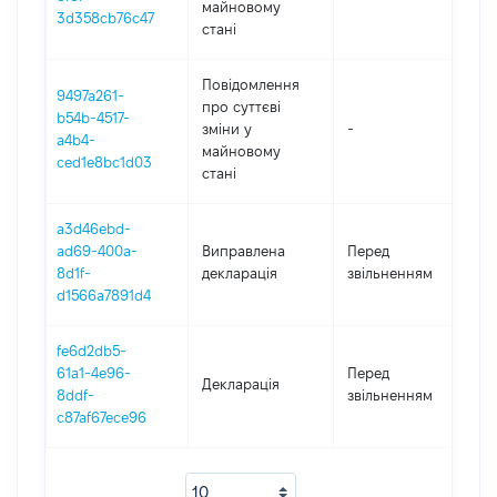
майновому
3d358cb76c47
стані
Повідомлення
9497a261-
про суттєві
b54b-4517-
зміни y
-
20
a4b4-
майновому
ced1e8bc1d03
стані
a3d46ebd-
01
ad69-400a-
Виправлена
Перед
-
8d1f-
декларація
звільненням
13
d1566a7891d4
fe6d2db5-
01
61a1-4e96-
Перед
Декларація
-
8ddf-
звільненням
13
c87af67ece96