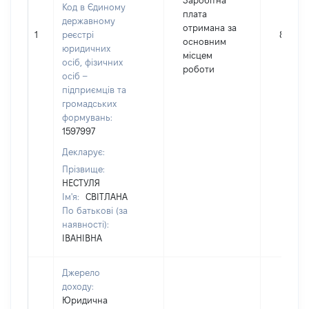
Заробітна
Код в Єдиному
плата
державному
отримана за
1
реєстрі
89289
основним
юридичних
місцем
осіб, фізичних
роботи
осіб –
підприємців та
громадських
формувань:
1597997
Декларує:
Прізвище:
НЕСТУЛЯ
Ім'я:
СВІТЛАНА
По батькові (за
наявності):
ІВАНІВНА
Джерело
доходу:
Юридична