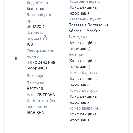
Поштовий індекс:
Вид об'єкта:
[Конфіденційна
Квартира
інформація]
Дата набуття
Населений пункт:
права:
Полтава / Полтавська
30.12.2011
область / Україна
Загальна
2
Тип вулиці:
площа (м
):
[Конфіденційна
186
інформація]
Реєстраційний
Вулиця:
номер:
6
81945
[Конфіденційна
[Конфіденційна
інформація]
інформація]
Номер будинку:
Декларує:
[Конфіденційна
Прізвище:
інформація]
НЕСТУЛЯ
Номер корпусу:
Ім'я:
СВІТЛАНА
[Конфіденційна
По батькові (за
інформація]
наявності):
Номер квартири:
ІВАНІВНА
[Конфіденційна
інформація]