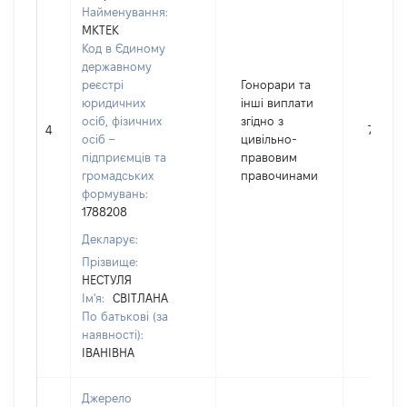
Найменування:
МКТЕК
Код в Єдиному
державному
реєстрі
Гонорари та
юридичних
інші виплати
осіб, фізичних
згідно з
4
770
осіб –
цивільно-
підприємців та
правовим
громадських
правочинами
формувань:
1788208
Декларує:
Прізвище:
НЕСТУЛЯ
Ім'я:
СВІТЛАНА
По батькові (за
наявності):
ІВАНІВНА
Джерело