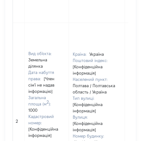
Вид об'єкта:
Країна:
Україна
Земельна
Поштовий індекс:
ділянка
[Конфіденційна
Дата набуття
інформація]
права:
[Член
Населений пункт:
сім'ї не надав
Полтава / Полтавська
інформацію]
область / Україна
Загальна
Тип вулиці:
2
площа (м
):
[Конфіденційна
1000
інформація]
Кадастровий
Вулиця:
[Не
2
номер:
[Конфіденційна
відом
[Конфіденційна
інформація]
інформація]
Номер будинку: