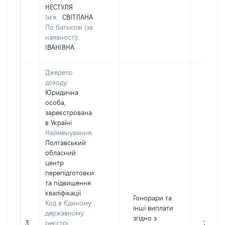
НЕСТУЛЯ
Ім'я:
СВІТЛАНА
По батькові (за
наявності):
ІВАНІВНА
Джерело
доходу:
Юридична
особа,
зареєстрована
в Україні
Найменування:
Полтавський
обласний
центр
перепідготовки
та підвищення
кваліфікації
Гонорари та
Код в Єдиному
інші виплати
державному
згідно з
3
реєстрі
2309