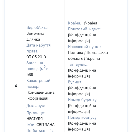
Країна:
Україна
Вид об'єкта:
Поштовий індекс:
Земельна
[Конфіденційна
ділянка
інформація]
Дата набуття
Населений пункт:
права:
Полтава / Полтавська
03.03.2010
область / Україна
Загальна
Тип вулиці:
2
площа (м
):
[Конфіденційна
569
інформація]
Кадастровий
Вулиця:
4
1525
номер:
[Конфіденційна
[Конфіденційна
інформація]
інформація]
Номер будинку:
Декларує:
[Конфіденційна
інформація]
Прізвище:
Номер корпусу:
НЕСТУЛЯ
[Конфіденційна
Ім'я:
СВІТЛАНА
інформація]
По батькові (за