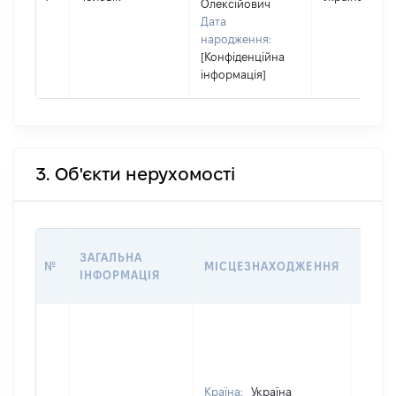
Олексійович
Дата
народження:
[Конфіденційна
інформація]
3. Об'єкти нерухомості
ВАРТ
ЗАГАЛЬНА
№
МІСЦЕЗНАХОДЖЕННЯ
НА Д
ІНФОРМАЦІЯ
НАБУ
Країна:
Україна