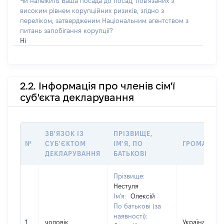
Чи належить Ваша посада до посад, пов'язаних з
високим рівнем корупційних ризиків, згідно з
переліком, затвердженим Національним агентством з
питань запобігання корупції?
Ні
2.2. Інформація про членів сім'ї
суб'єкта декларування
ЗВ'ЯЗОК ІЗ
ПРІЗВИЩЕ,
№
СУБ'ЄКТОМ
ІМ'Я, ПО
ГРОМАДЯН
ДЕКЛАРУВАННЯ
БАТЬКОВІ
Прізвище:
Нестуля
Ім'я:
Олексій
По батькові (за
наявності):
1
чоловік
Україна