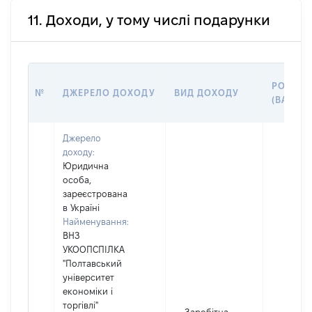
11. Доходи, у тому числі подарунки
РОЗМІР
№
ДЖЕРЕЛО ДОХОДУ
ВИД ДОХОДУ
(ВАРТІС
Джерело
доходу:
Юридична
особа,
зареєстрована
в Україні
Найменування:
ВНЗ
УКООПСПІЛКА
"Полтавський
університет
економіки і
торгівлі"