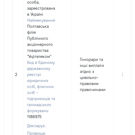
особа,
зареєстрована
в Україні
Найменування:
Полтавська
філія
Публічного
акціонерного
товариства
"Укртелеком"
Гонорари та
Код в Єдиному
інші виплати
державному
згідно з
2
реєстрі
39
цивільно-
юридичних
правовим
осіб, фізичних
правочинами
осіб –
підприємців та
громадських
формувань:
1186975
Декларує:
Прізвище: