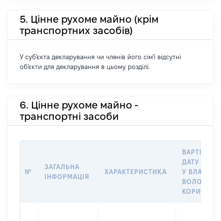
5. Цінне рухоме майно (крім
транспортних засобів)
У суб'єкта декларування чи членів його сім'ї відсутні
об'єкти для декларування в цьому розділі.
6. Цінне рухоме майно -
транспортні засоби
ВАРТІСТЬ 
ДАТУ НАБУ
ЗАГАЛЬНА
№
ХАРАКТЕРИСТИКА
У ВЛАСНІС
ІНФОРМАЦІЯ
ВОЛОДІНН
КОРИСТУВ