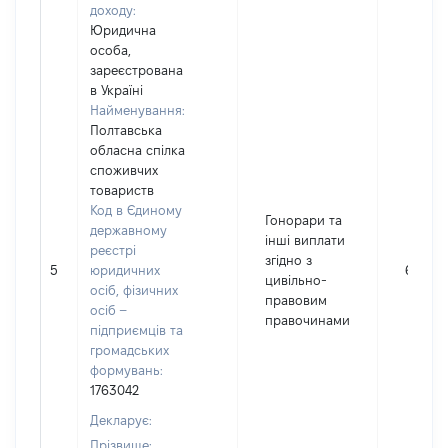
доходу:
Юридична
особа,
зареєстрована
в Україні
Найменування:
Полтавська
обласна спілка
споживчих
товариств
Код в Єдиному
Гонорари та
державному
інші виплати
реєстрі
згідно з
5
юридичних
622
цивільно-
осіб, фізичних
правовим
осіб –
правочинами
підприємців та
громадських
формувань:
1763042
Декларує:
Прізвище: