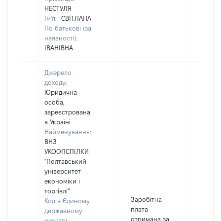
НЕСТУЛЯ
Ім'я:
СВІТЛАНА
По батькові (за
наявності):
ІВАНІВНА
Джерело
доходу:
Юридична
особа,
зареєстрована
в Україні
Найменування:
ВНЗ
УКООПСПІЛКИ
"Полтавський
університет
економіки і
торгівлі"
Заробітна
Код в Єдиному
плата
державному
отримана за
реєстрі