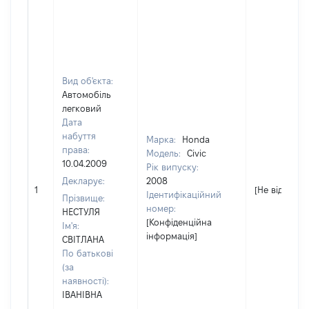
Вид об'єкта:
Автомобіль
легковий
Дата
набуття
Марка:
Honda
права:
Модель:
Civic
10.04.2009
Рік випуску:
Декларує:
2008
1
[Не відомо]
Ідентифікаційний
Прізвище:
номер:
НЕСТУЛЯ
[Конфіденційна
Ім'я:
інформація]
СВІТЛАНА
По батькові
(за
наявності):
ІВАНІВНА