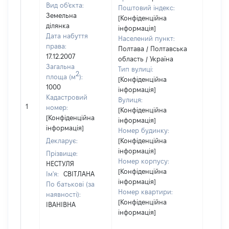
Вид об'єкта:
Поштовий індекс:
Земельна
[Конфіденційна
ділянка
інформація]
Дата набуття
Населений пункт:
права:
Полтава / Полтавська
17.12.2007
область / Україна
Загальна
Тип вулиці:
2
площа (м
):
[Конфіденційна
1000
інформація]
Кадастровий
Вулиця:
[Не
1
номер:
[Конфіденційна
відом
[Конфіденційна
інформація]
інформація]
Номер будинку:
Декларує:
[Конфіденційна
інформація]
Прізвище:
Номер корпусу:
НЕСТУЛЯ
[Конфіденційна
Ім'я:
СВІТЛАНА
інформація]
По батькові (за
Номер квартири:
наявності):
[Конфіденційна
ІВАНІВНА
інформація]