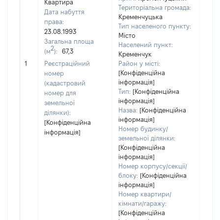
Квартира
Територіальна громада:
Дата набуття
Кременчуцька
права:
Тип населеного пункту:
23.08.1993
Місто
Загальна площа
Населений пункт:
2
(м
):
67,3
Кременчук
[Не
1
Реєстраційний
Район у місті:
заст
[Конфіденційна
номер
інформація]
(кадастровий
Тип:
[Конфіденційна
номер для
інформація]
земельної
Назва:
[Конфіденційна
ділянки):
інформація]
[Конфіденційна
Номер будинку/
інформація]
земельної ділянки:
[Конфіденційна
інформація]
Номер корпусу/секції/
блоку:
[Конфіденційна
інформація]
Номер квартири/
кімнати/гаражу:
[Конфіденційна