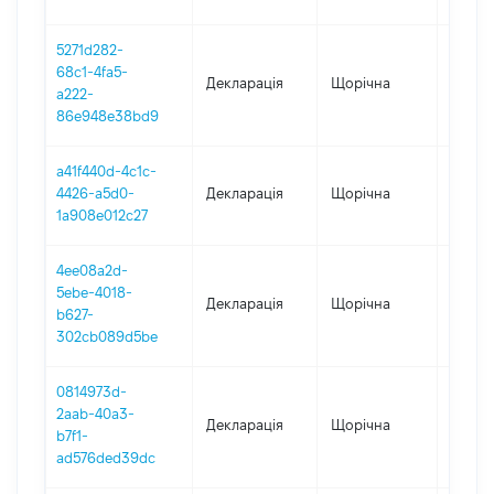
5271d282-
68c1-4fa5-
Декларація
Щорічна
2023
a222-
86e948e38bd9
a41f440d-4c1c-
4426-a5d0-
Декларація
Щорічна
2022
1a908e012c27
4ee08a2d-
5ebe-4018-
Декларація
Щорічна
2021
b627-
302cb089d5be
0814973d-
2aab-40a3-
Декларація
Щорічна
2020
b7f1-
ad576ded39dc