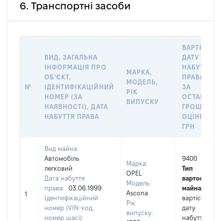
6. Транспортні засоби
ВАРТІСТЬ 
ВИД, ЗАГАЛЬНА
ДАТУ
ІНФОРМАЦІЯ ПРО
НАБУТТЯ
МАРКА,
ОБʼЄКТ,
ПРАВА АБО
МОДЕЛЬ,
№
ІДЕНТИФІКАЦІЙНИЙ
ЗА
РІК
НОМЕР (ЗА
ОСТАННЬ
ВИПУСКУ
НАЯВНОСТІ), ДАТА
ГРОШОВО
НАБУТТЯ ПРАВА
ОЦІНКОЮ,
ГРН
Вид майна:
Автомобіль
9400
Марка:
легковий
Тип
OPEL
Дата набуття
вартості
Модель:
права:
03.06.1999
майна:
це
Ascona
1
Ідентифікаційний
вартість на
Рік
номер (VIN-код,
дату
випуску:
номер шасі):
набуття