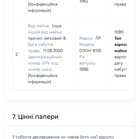
1982
[Конфіденційна
права
інформація]
Вид майна:
Інше
Інший вид майна:
1090
причип легковий-В
Марка:
ПР
Тип
Дата набуття
Модель:
вартості
права:
11.08.2000
ОЗОН-8155
майна:
це
2
Ідентифікаційний
Рік
вартість на
номер (VIN-код,
випуску:
дату
номер шасі):
1996
набуття
[Конфіденційна
права
інформація]
7. Цінні папери
У суб'єкта декларування чи членів його сім'ї відсутні