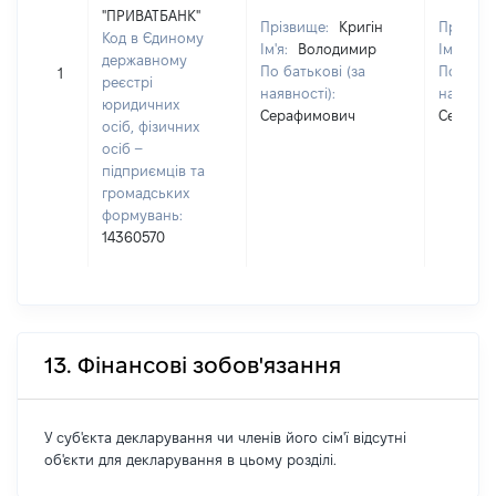
"ПРИВАТБАНК"
Прізвище:
Кригін
Прізвищ
Код в Єдиному
Ім'я:
Володимир
Ім'я:
Во
державному
По батькові (за
По батьк
1
реєстрі
наявності):
наявност
юридичних
Серафимович
Серафи
осіб, фізичних
осіб –
підприємців та
громадських
формувань:
14360570
13. Фінансові зобов'язання
У суб'єкта декларування чи членів його сім'ї відсутні
об'єкти для декларування в цьому розділі.