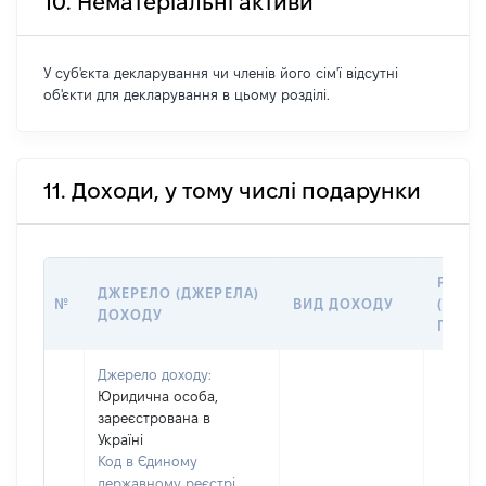
10. Нематеріальні активи
У суб'єкта декларування чи членів його сім'ї відсутні
об'єкти для декларування в цьому розділі.
11. Доходи, у тому числі подарунки
РОЗМ
ДЖЕРЕЛО (ДЖЕРЕЛА)
№
ВИД ДОХОДУ
(ВАРТІ
ДОХОДУ
ГРН
Джерело доходу:
Юридична особа,
зареєстрована в
Україні
Код в Єдиному
державному реєстрі