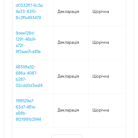
d0332ff7-6c5a-
4e33-83f0-
Декларація
Щорічна
2019
8c2ffb493479
9dee128d-
1291-46b9-
Декларація
Щорічна
2018
a72f-
9f2aae7cd45e
48359a52-
686a-4087-
Декларація
Щорічна
2017
b287-
02cdd0d3eaf4
198529e7-
63d7-481e-
Декларація
Щорічна
2016
a68b-
8f21991b2944