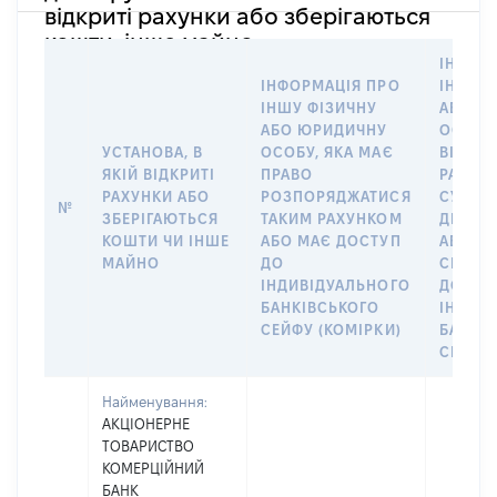
відкриті рахунки або зберігаються
кошти, інше майно
ІНФОР
ІНФОРМАЦІЯ ПРО
ІНШУ 
ІНШУ ФІЗИЧНУ
АБО Ю
АБО ЮРИДИЧНУ
ОСОБУ,
УСТАНОВА, В
ОСОБУ, ЯКА МАЄ
ВІДКР
ЯКІЙ ВІДКРИТІ
ПРАВО
РАХУНО
РАХУНКИ АБО
РОЗПОРЯДЖАТИСЯ
СУБ’ЄК
№
ЗБЕРІГАЮТЬСЯ
ТАКИМ РАХУНКОМ
ДЕКЛА
КОШТИ ЧИ ІНШЕ
АБО МАЄ ДОСТУП
АБО ЧЛ
МАЙНО
ДО
СІМ’Ї 
ІНДИВІДУАЛЬНОГО
ДОГОВ
БАНКІВСЬКОГО
ІНДИВ
СЕЙФУ (КОМІРКИ)
БАНКІ
СЕЙФУ 
Найменування:
АКЦІОНЕРНЕ
ТОВАРИСТВО
КОМЕРЦІЙНИЙ
БАНК