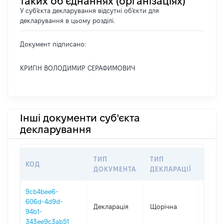
таких об’єднаннях (організаціях)
У суб'єкта декларування відсутні об'єкти для
декларування в цьому розділі.
Документ підписано:
КРИГІН ВОЛОДИМИР СЕРАФИМОВИЧ
Інші документи суб'єкта
декларування
ТИП
ТИП
КОД
ПЕРІ
ДОКУМЕНТА
ДЕКЛАРАЦІЇ
9cb4bee6-
606d-4d9d-
Декларація
Щорічна
2024
94b1-
343ee9c3ab51