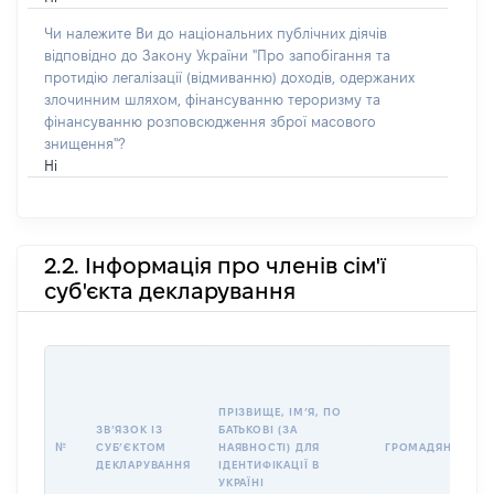
Чи належите Ви до національних публічних діячів
відповідно до Закону України "Про запобігання та
протидію легалізації (відмиванню) доходів, одержаних
злочинним шляхом, фінансуванню тероризму та
фінансуванню розповсюдження зброї масового
знищення"?
Ні
2.2. Інформація про членів сім'ї
суб'єкта декларування
ПРІЗВИЩЕ, ІМʼЯ, ПО
ЗВʼЯЗОК ІЗ
БАТЬКОВІ (ЗА
№
СУБʼЄКТОМ
НАЯВНОСТІ) ДЛЯ
ГРОМАДЯНСТВО
ДЕКЛАРУВАННЯ
ІДЕНТИФІКАЦІЇ В
УКРАЇНІ