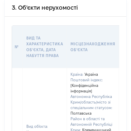
3. Об'єкти нерухомості
ВАР
ВИД ТА
ДАТ
ХАРАКТЕРИСТИКА
МІСЦЕЗНАХОДЖЕННЯ
ПРА
№
ОБʼЄКТА, ДАТА
ОБʼЄКТА
ОС
НАБУТТЯ ПРАВА
ГР
ОЦІ
Країна:
Україна
Поштовий індекс:
[Конфіденційна
інформація]
Автономна Республіка
Крим/область/місто зі
спеціальним статусом:
Полтавська
Район в області та
Автономній Республіці
Вид об'єкта:
Крим:
Кременчуцький