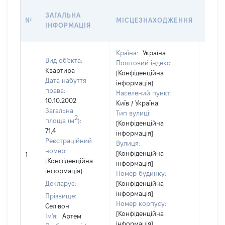
ВАРТ
ЗАГАЛЬНА
№
МІСЦЕЗНАХОДЖЕННЯ
НА Д
ІНФОРМАЦІЯ
НАБУ
Країна:
Україна
Вид об'єкта:
Поштовий індекс:
Квартира
[Конфіденційна
Дата набуття
інформація]
права:
Населений пункт:
10.10.2002
Київ / Україна
Загальна
Тип вулиці:
2
площа (м
):
[Конфіденційна
71,4
інформація]
Реєстраційний
Вулиця:
[Не
номер:
[Конфіденційна
1
відом
[Конфіденційна
інформація]
інформація]
Номер будинку:
Декларує:
[Конфіденційна
інформація]
Прізвище:
Номер корпусу:
Селівон
[Конфіденційна
Ім'я:
Артем
інформація]