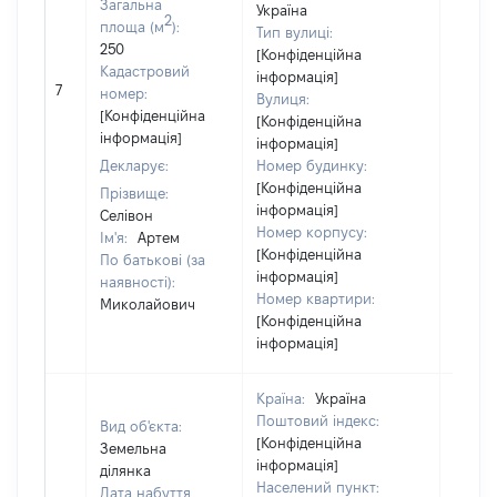
Загальна
Україна
2
площа (м
):
Тип вулиці:
250
[Конфіденційна
Кадастровий
інформація]
[Не
7
номер:
Вулиця:
відом
[Конфіденційна
[Конфіденційна
інформація]
інформація]
Декларує:
Номер будинку:
[Конфіденційна
Прізвище:
інформація]
Селівон
Номер корпусу:
Ім'я:
Артем
[Конфіденційна
По батькові (за
інформація]
наявності):
Номер квартири:
Миколайович
[Конфіденційна
інформація]
Країна:
Україна
Поштовий індекс:
Вид об'єкта:
[Конфіденційна
Земельна
інформація]
ділянка
Населений пункт:
Дата набуття