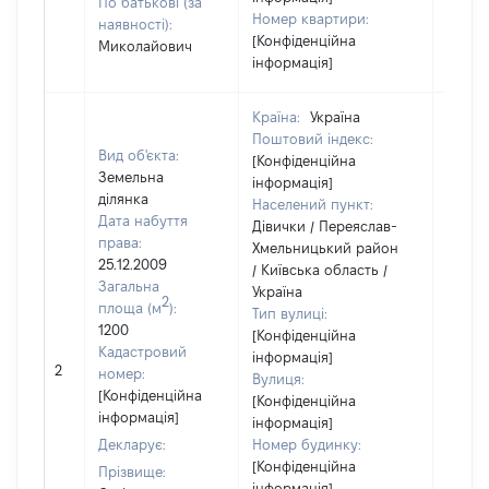
По батькові (за
Номер квартири:
наявності):
[Конфіденційна
Миколайович
інформація]
Країна:
Україна
Поштовий індекс:
Вид об'єкта:
[Конфіденційна
Земельна
інформація]
ділянка
Населений пункт:
Дата набуття
Дівички / Переяслав-
права:
Хмельницький район
25.12.2009
/ Київська область /
Загальна
Україна
2
площа (м
):
Тип вулиці:
1200
[Конфіденційна
Кадастровий
інформація]
[Не
2
номер:
Вулиця:
відом
[Конфіденційна
[Конфіденційна
інформація]
інформація]
Декларує:
Номер будинку:
[Конфіденційна
Прізвище:
інформація]