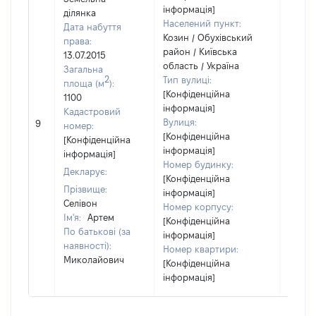
інформація]
ділянка
Населений пункт:
Дата набуття
Козин / Обухівський
права:
район / Київська
13.07.2015
область / Україна
Загальна
2
Тип вулиці:
площа (м
):
[Конфіденційна
1100
інформація]
Кадастровий
[Не
Вулиця:
9
номер:
відом
[Конфіденційна
[Конфіденційна
інформація]
інформація]
Номер будинку:
Декларує:
[Конфіденційна
Прізвище:
інформація]
Селівон
Номер корпусу:
Ім'я:
Артем
[Конфіденційна
По батькові (за
інформація]
наявності):
Номер квартири:
Миколайович
[Конфіденційна
інформація]