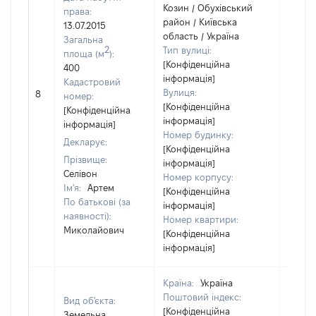
Козин / Обухівський
права:
район / Київська
13.07.2015
область / Україна
Загальна
2
Тип вулиці:
площа (м
):
[Конфіденційна
400
інформація]
Кадастровий
[Не
Вулиця:
8
номер:
відом
[Конфіденційна
[Конфіденційна
інформація]
інформація]
Номер будинку:
Декларує:
[Конфіденційна
Прізвище:
інформація]
Селівон
Номер корпусу:
Ім'я:
Артем
[Конфіденційна
По батькові (за
інформація]
наявності):
Номер квартири:
Миколайович
[Конфіденційна
інформація]
Країна:
Україна
Поштовий індекс:
Вид об'єкта:
[Конфіденційна
Земельна