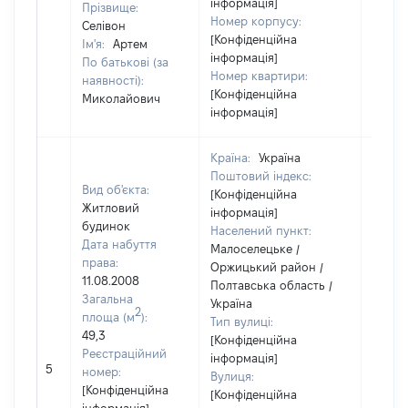
інформація]
Прізвище:
Номер корпусу:
Селівон
[Конфіденційна
Ім'я:
Артем
інформація]
По батькові (за
Номер квартири:
наявності):
[Конфіденційна
Миколайович
інформація]
Країна:
Україна
Поштовий індекс:
Вид об'єкта:
[Конфіденційна
Житловий
інформація]
будинок
Населений пункт:
Дата набуття
Малоселецьке /
права:
Оржицький район /
11.08.2008
Полтавська область /
Загальна
Україна
2
площа (м
):
Тип вулиці:
49,3
[Конфіденційна
Реєстраційний
інформація]
5
14205
номер:
Вулиця:
[Конфіденційна
[Конфіденційна