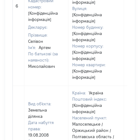
Кадастровий
інформація]
[Не
6
номер:
Вулиця:
відом
[Конфіденційна
[Конфіденційна
інформація]
інформація]
Декларує:
Номер будинку:
[Конфіденційна
Прізвище:
інформація]
Селівон
Номер корпусу:
Ім'я:
Артем
[Конфіденційна
По батькові (за
інформація]
наявності):
Номер квартири:
Миколайович
[Конфіденційна
інформація]
Країна:
Україна
Поштовий індекс:
Вид об'єкта:
[Конфіденційна
Земельна
інформація]
ділянка
Населений пункт:
Дата набуття
Малоселецьке /
права:
Оржицький район /
19.08.2008
Полтавська область /