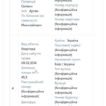
інформація]
Прізвище:
Номер корпусу:
Селівон
[Конфіденційна
Ім'я:
Артем
інформація]
По батькові (за
Номер квартири:
наявності):
[Конфіденційна
Миколайович
інформація]
Країна:
Україна
Вид об'єкта:
Поштовий індекс:
Квартира
[Конфіденційна
Дата набуття
інформація]
права:
Населений пункт:
09.02.2014
Київ / Україна
Загальна
Тип вулиці:
2
площа (м
):
[Конфіденційна
45,3
інформація]
Реєстраційний
Вулиця:
номер:
[Конфіденційна
4
47400
[Конфіденційна
інформація]
інформація]
Номер будинку:
Декларує:
[Конфіденційна