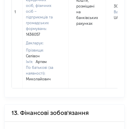
Кошти,
осіб, фізичних
розміщені
300000
осіб –
1
на
Валюта:
підприємців та
банківських
UAH
громадських
рахунках
формувань:
1436057
Декларує:
Прізвище:
Селівон
Ім'я:
Артем
По батькові (за
наявності):
Миколайович
13. Фінансові зобов'язання