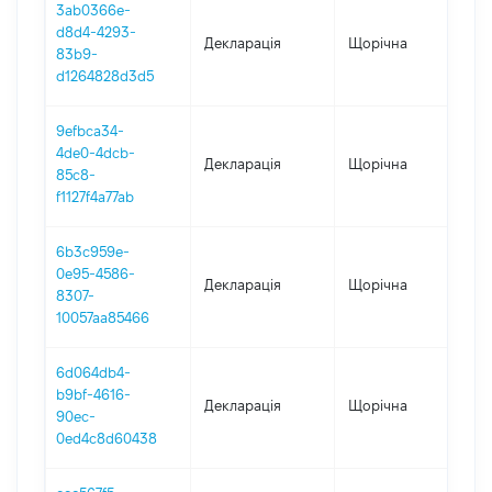
3ab0366e-
d8d4-4293-
Декларація
Щорічна
202
83b9-
d1264828d3d5
9efbca34-
4de0-4dcb-
Декларація
Щорічна
20
85c8-
f1127f4a77ab
6b3c959e-
0e95-4586-
Декларація
Щорічна
202
8307-
10057aa85466
6d064db4-
b9bf-4616-
Декларація
Щорічна
202
90ec-
0ed4c8d60438