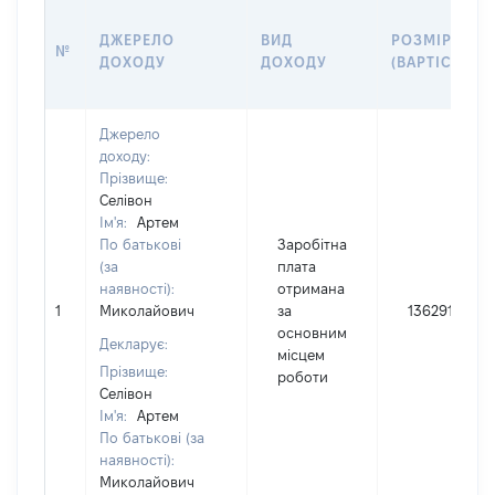
ДЖЕРЕЛО
ВИД
РОЗМІР
№
ДОХОДУ
ДОХОДУ
(ВАРТІСТЬ)
Джерело
доходу:
Прізвище:
Селівон
Ім'я:
Артем
По батькові
Заробітна
(за
плата
наявності):
отримана
1
Миколайович
за
136291
основним
Декларує:
місцем
Прізвище:
роботи
Селівон
Ім'я:
Артем
По батькові (за
наявності):
Миколайович