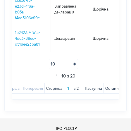
cce567f5-
e23d-4f6a-
Виправлена
Щорічна
20
b05a-
декларація
f4ed3106e99c
1b2427c7-fb1a-
4dc3-86ec-
Декларація
Щорічна
20
d516ee23ba81
1 - 10 з 20
Перша
Попередня
Сторінка
з
2
Наступна
Остання
ПРО РЕЄСТР