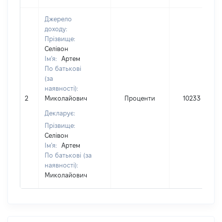
Джерело
доходу:
Прізвище:
Селівон
Ім'я:
Артем
По батькові
(за
наявності):
2
Миколайович
Проценти
10233
Декларує:
Прізвище:
Селівон
Ім'я:
Артем
По батькові (за
наявності):
Миколайович