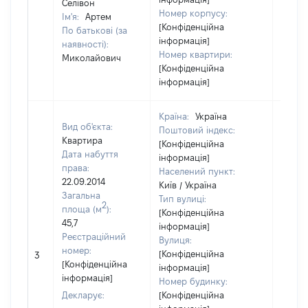
Селівон
Номер корпусу:
Ім'я:
Артем
[Конфіденційна
По батькові (за
інформація]
наявності):
Номер квартири:
Миколайович
[Конфіденційна
інформація]
Країна:
Україна
Вид об'єкта:
Поштовий індекс:
Квартира
[Конфіденційна
Дата набуття
інформація]
права:
Населений пункт:
22.09.2014
Київ / Україна
Загальна
Тип вулиці:
2
площа (м
):
[Конфіденційна
45,7
інформація]
Реєстраційний
Вулиця:
номер:
[Конфіденційна
3
39987
[Конфіденційна
інформація]
інформація]
Номер будинку:
Декларує:
[Конфіденційна