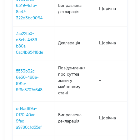
6319-4cfb-
Виправлена
Щорічна
202
8c37-
декларація
322d3bc90f14
7ae22f50-
d3eb-4d89-
Декларація
Щорічна
202
b80a-
0ac4b65418de
Повідомлення
5533b32c-
про суттєві
6e30-468e-
зміни y
-
202
891e-
майновому
9f6a3707d648
стані
dd4ad69a-
0170-40ac-
Виправлена
Щорічна
202
9fed-
декларація
a9780c1d55ef