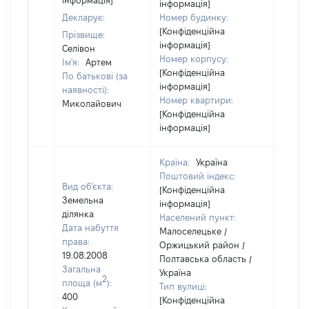
інформація]
інформація]
Декларує:
Номер будинку:
[Конфіденційна
Прізвище:
інформація]
Селівон
Номер корпусу:
Ім'я:
Артем
[Конфіденційна
По батькові (за
інформація]
наявності):
Номер квартири:
Миколайович
[Конфіденційна
інформація]
Країна:
Україна
Поштовий індекс:
Вид об'єкта:
[Конфіденційна
Земельна
інформація]
ділянка
Населений пункт:
Дата набуття
Малоселецьке /
права:
Оржицький район /
19.08.2008
Полтавська область /
Загальна
Україна
2
площа (м
):
Тип вулиці:
400
[Конфіденційна