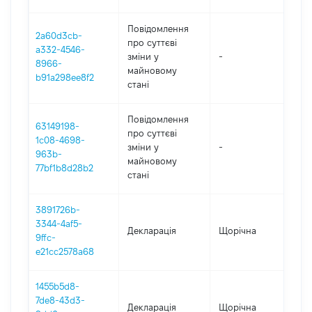
Повідомлення
2a60d3cb-
про суттєві
a332-4546-
зміни y
-
2
8966-
майновому
b91a298ee8f2
стані
Повідомлення
63149198-
про суттєві
1c08-4698-
зміни y
-
2
963b-
майновому
77bf1b8d28b2
стані
3891726b-
3344-4af5-
Декларація
Щорічна
2
9ffc-
e21cc2578a68
1455b5d8-
7de8-43d3-
Декларація
Щорічна
2