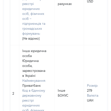
USD
реєстрі
рахунках
юридичних
осіб, фізичних
осіб –
підприємців та
громадських
формувань:
[Не відомо]
Інша юридична
особа
Юридична
особа,
зареєстрована
в Україні
Найменування:
Приватбанк
Розмір:
Код в Єдиному
Інше
279
2
державному
БОНУС
Валюта:
реєстрі
UAH
юридичних
осіб, фізичних