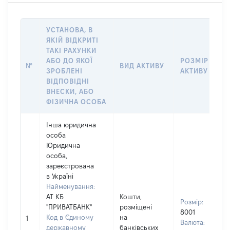
УСТАНОВА, В
ЯКІЙ ВІДКРИТІ
ТАКІ РАХУНКИ
АБО ДО ЯКОЇ
РОЗМІР
№
ВИД АКТИВУ
ЗРОБЛЕНІ
АКТИВУ
ВІДПОВІДНІ
ВНЕСКИ, АБО
ФІЗИЧНА ОСОБА
Інша юридична
особа
Юридична
особа,
зареєстрована
в Україні
Найменування:
АТ КБ
Кошти,
Розмір:
"ПРИВАТБАНК"
розміщені
8001
Код в Єдиному
на
1
Валюта:
державному
банківських