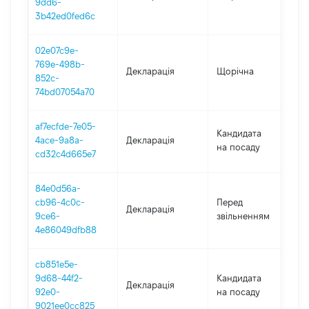
9dd6-
3b42ed0fed6c
02e07c9e-
769e-498b-
Декларація
Щорічна
20
852c-
74bd07054a70
af7ecfde-7e05-
Кандидата
4ace-9a8a-
Декларація
2
на посаду
cd32c4d665e7
84e0d56a-
01
cb96-4c0c-
Перед
Декларація
-
9ce6-
звільненням
24
4e86049dfb88
cb851e5e-
9d68-44f2-
Кандидата
Декларація
20
92e0-
на посаду
9021ee0cc825