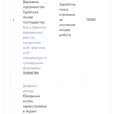
Державне
Заробітна
підприємство
плата
Турійське
отримана
І
лісове
за
110451
1
господарство
основним
(
Код в Єдиному
місцем
державному
роботи
реєстрі
юридичних
осіб, фізичних
осіб –
підприємців та
громадських
формувань:
30996788
Джерело
доходу:
Юридична
особа,
зареєстрована
в Україні