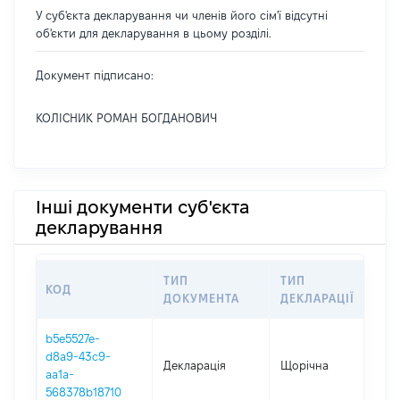
У суб'єкта декларування чи членів його сім'ї відсутні
об'єкти для декларування в цьому розділі.
Документ підписано:
КОЛІСНИК РОМАН БОГДАНОВИЧ
Інші документи суб'єкта
декларування
ТИП
ТИП
КОД
П
ДОКУМЕНТА
ДЕКЛАРАЦІЇ
b5e5527e-
d8a9-43c9-
Декларація
Щорічна
2
aa1a-
568378b18710