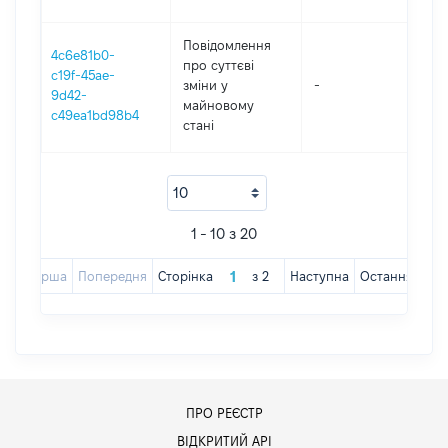
Повідомлення
4c6e81b0-
про суттєві
c19f-45ae-
зміни y
-
2
9d42-
майновому
c49ea1bd98b4
стані
1 - 10 з 20
Перша
Попередня
Сторінка
з
2
Наступна
Остання
ПРО РЕЄСТР
ВІДКРИТИЙ АРІ