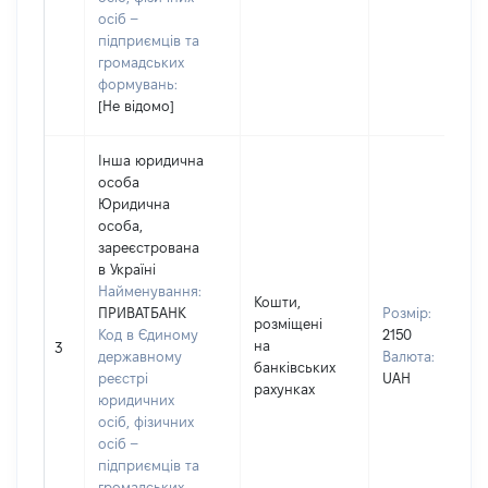
осіб –
підприємців та
громадських
формувань:
[Не відомо]
Інша юридична
особа
Юридична
особа,
зареєстрована
в Україні
Найменування:
Кошти,
ПРИВАТБАНК
Розмір:
розміщені
Код в Єдиному
2150
на
3
державному
Валюта:
банківських
реєстрі
UAH
рахунках
юридичних
осіб, фізичних
осіб –
підприємців та
громадських