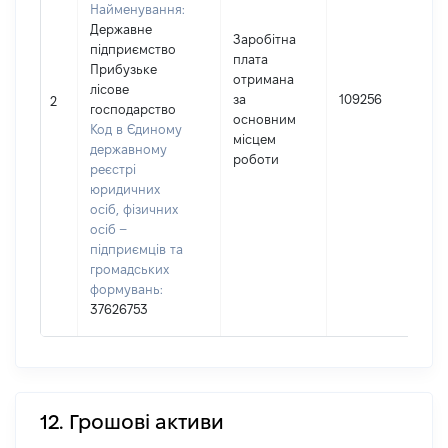
Найменування:
Державне
Заробітна
підприємство
плата
Прибузьке
отримана
І
лісове
за
109256
2
господарство
основним
(
Код в Єдиному
місцем
державному
роботи
реєстрі
юридичних
осіб, фізичних
осіб –
підприємців та
громадських
формувань:
37626753
12. Грошові активи