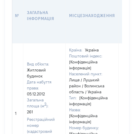
ДАТУ
НАБУ
ЗАГАЛЬНА
ПРАВ
№
МІСЦЕЗНАХОДЖЕННЯ
ІНФОРМАЦІЯ
ЗА
ОСТ
ГРО
ОЦІ
Країна:
Україна
Поштовий індекс:
[Конфіденційна
Вид об'єкта:
інформація]
Житловий
Населений пункт:
будинок
Лище / Луцький
Дата набуття
район / Волинська
права:
область / Україна
05.12.2012
Тип:
[Конфіденційна
Загальна
інформація]
2
площа (м
):
Назва:
261
[Не ві
1
[Конфіденційна
Реєстраційний
інформація]
номер
Номер будинку:
(кадастровий
[Конфіденційна