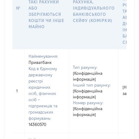
ТАКІ РАХУНКИ
РАХУНКА,
РОЗПО
№
АБО
ІНДИВІДУАЛЬНОГО
ТАКИМ
ЗБЕРІГАЮТЬСЯ
БАНКІВСЬКОГО
АБО М
КОШТИ ЧИ ІНШЕ
СЕЙФУ (КОМІРКИ)
ДО
МАЙНО
ІНДИВ
БАНКІ
СЕЙФУ 
Найменування:
Приватбанк
Тип рахунку:
Код в Єдиному
[Конфіденційна
державному
інформація]
реєстрі
Інший тип рахунку:
юридичних
[Не
1
[Конфіденційна
осіб, фізичних
застосо
інформація]
осіб –
Номер рахунку:
підприємців та
[Конфіденційна
громадських
інформація]
формувань:
14360570