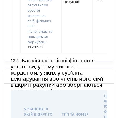
рахунках
державному
реєстрі
юридичних
осіб, фізичних
осіб –
підприємців та
громадських
формувань:
14360570
12.1. Банківські та інші фінансові
установи, у тому числі за
кордоном, у яких у суб'єкта
декларування або членів його сім'ї
відкриті рахунки або зберігаються
кошти, інше майно
ІНФОР
ФІЗИЧН
ЮРИДИ
УСТАНОВА, В
ОСОБУ,
ЯКІЙ ВІДКРИТО
ТИП ТА НОМЕР
ПРАВО