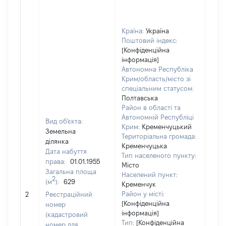
Країна:
Україна
Поштовий індекс:
[Конфіденційна
інформація]
Автономна Республіка
Крим/область/місто зі
спеціальним статусом:
Полтавська
Район в області та
Автономній Республіці
Вид об'єкта:
Крим:
Кременчуцький
Земельна
Територіальна громада:
ділянка
Кременчуцька
Дата набуття
Тип населеного пункту:
права:
01.01.1955
Місто
Загальна площа
Населений пункт:
2
(м
):
629
Кременчук
[Не 
Район у місті:
2
Реєстраційний
[Конфіденційна
номер
інформація]
(кадастровий
Тип:
[Конфіденційна
номер для