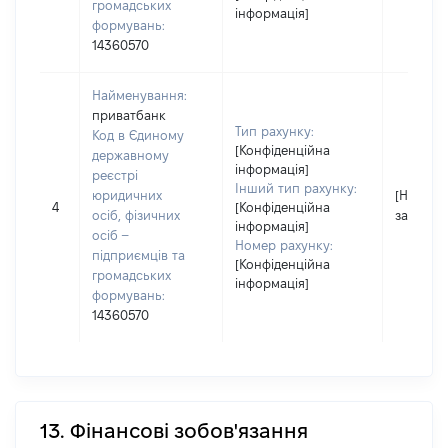
громадських
інформація]
формувань:
14360570
Найменування:
приватбанк
Тип рахунку:
Код в Єдиному
[Конфіденційна
державному
інформація]
реєстрі
Інший тип рахунку:
юридичних
[Не
4
[Конфіденційна
осіб, фізичних
застосо
інформація]
осіб –
Номер рахунку:
підприємців та
[Конфіденційна
громадських
інформація]
формувань:
14360570
13. Фінансові зобов'язання