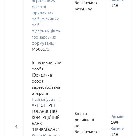
державному
банківських
UAH
реєстрі
рахунках
юридичних
осіб, фізичних
осіб –
підприємців та
громадських
формувань:
14360570
Інша юридична
особа
Юридична
особа,
зареєстрована
в Україні
Найменування:
АКЦІОНЕРНЕ
ТОВАРИСТВО
Кошти,
Розмір:
КОМЕРЦІЙНИЙ
розміщені
4585
БАНК
на
4
Валюта:
"ПРИВАТБАНК"
банківських
UAH
Код в Єдиному