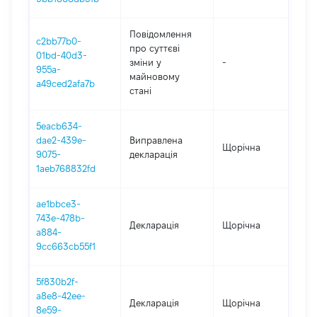
Повідомлення
c2bb77b0-
про суттєві
01bd-40d3-
зміни y
-
2
955a-
майновому
a49ced2afa7b
стані
5eacb634-
dae2-439e-
Виправлена
Щорічна
2
9075-
декларація
1aeb768832fd
ae1bbce3-
743e-478b-
Декларація
Щорічна
2
a884-
9cc663cb55f1
5f830b2f-
a8e8-42ee-
Декларація
Щорічна
20
8e59-