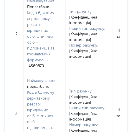
Найменування:
Приватбанк
Тип рахунку:
Код в Єдиному
[Конфіденційна
державному
інформація]
реєстрі
Інший тип рахунку:
юридичних
[Не
2
[Конфіденційна
осіб, фізичних
застосо
інформація]
осіб –
Номер рахунку:
підприємців та
[Конфіденційна
громадських
інформація]
формувань:
14360570
Найменування:
приватбанк
Тип рахунку:
Код в Єдиному
[Конфіденційна
державному
інформація]
реєстрі
Інший тип рахунку:
юридичних
[Не
3
[Конфіденційна
осіб, фізичних
застосо
інформація]
осіб –
Номер рахунку:
підприємців та
[Конфіденційна