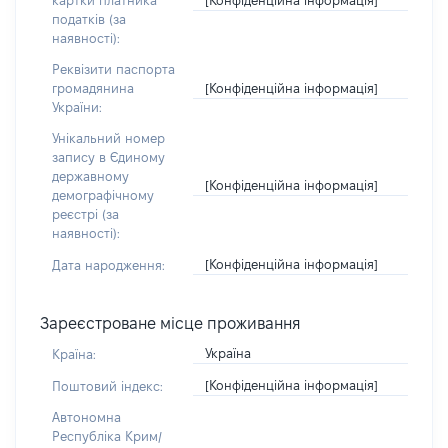
картки платника
податків (за
наявності):
Реквізити паспорта
[Конфіденційна інформація]
громадянина
України:
Унікальний номер
запису в Єдиному
державному
[Конфіденційна інформація]
демографічному
реєстрі (за
наявності):
[Конфіденційна інформація]
Дата народження:
Зареєстроване місце проживання
Україна
Країна:
[Конфіденційна інформація]
Поштовий індекс:
Автономна
Республіка Крим/