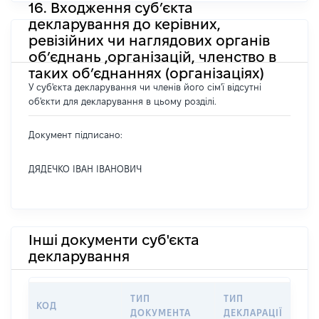
16. Входження суб’єкта
декларування до керівних,
ревізійних чи наглядових органів
об’єднань ,організацій, членство в
таких об’єднаннях (організаціях)
У суб'єкта декларування чи членів його сім'ї відсутні
об'єкти для декларування в цьому розділі.
Документ підписано:
ДЯДЕЧКО ІВАН ІВАНОВИЧ
Інші документи суб'єкта
декларування
ТИП
ТИП
КОД
П
ДОКУМЕНТА
ДЕКЛАРАЦІЇ