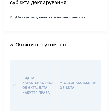
суб'єкта декларування
У суб'єкта декларування не зазначені члени сім'ї
3. Об'єкти нерухомості
ВАР
ДАТ
НАБ
ВИД ТА
ПРА
ХАРАКТЕРИСТИКА
МІСЦЕЗНАХОДЖЕННЯ
№
ЗА
ОБʼЄКТА, ДАТА
ОБʼЄКТА
ОС
НАБУТТЯ ПРАВА
ГР
ОЦІ
ГРН