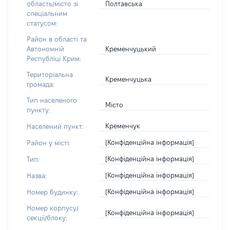
Полтавська
область/місто зі
спеціальним
статусом:
Район в області та
Кременчуцький
Автономній
Республіці Крим:
Територіальна
Кременчуцька
громада:
Тип населеного
Місто
пункту:
Кременчук
Населений пункт:
[Конфіденційна інформація]
Район у місті:
[Конфіденційна інформація]
Тип:
[Конфіденційна інформація]
Назва:
[Конфіденційна інформація]
Номер будинку:
Номер корпусу/
[Конфіденційна інформація]
секції/блоку: