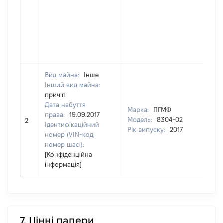
Вид майна:
Інше
Інший вид майна:
70
причіп
Ти
Дата набуття
ва
Марка:
ПГМФ
права:
19.09.2017
ма
Модель:
8304-02
2
Ідентифікаційний
ва
Рік випуску:
2017
номер (VIN-код,
да
номер шасі):
на
[Конфіденційна
пр
інформація]
7. Цінні папери