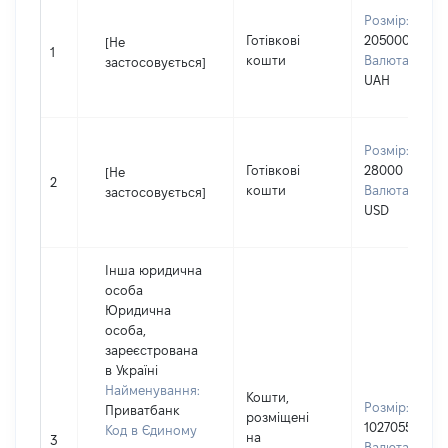
Розмір:
Готівкові
205000
[Не
1
кошти
Валюта:
застосовується]
UAH
Розмір:
Готівкові
28000
[Не
2
кошти
Валюта:
застосовується]
USD
Інша юридична
особа
Юридична
особа,
зареєстрована
в Україні
Найменування:
Кошти,
Розмір:
Приватбанк
розміщені
1027055
Код в Єдиному
на
3
Валюта: