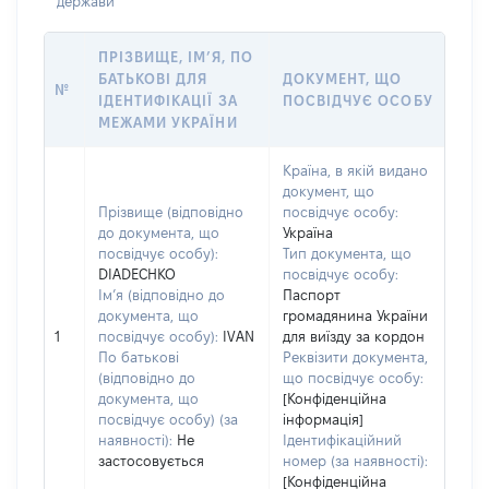
держави
ПРІЗВИЩЕ, ІМ’Я, ПО
БАТЬКОВІ ДЛЯ
ДОКУМЕНТ, ЩО
№
ІДЕНТИФІКАЦІЇ ЗА
ПОСВІДЧУЄ ОСОБУ
МЕЖАМИ УКРАЇНИ
Країна, в якій видано
документ, що
Прізвище (відповідно
посвідчує особу:
до документа, що
Україна
посвідчує особу):
Тип документа, що
DIADECHKO
посвідчує особу:
Ім’я (відповідно до
Паспорт
документа, що
громадянина України
1
посвідчує особу):
IVAN
для виїзду за кордон
По батькові
Реквізити документа,
(відповідно до
що посвідчує особу:
документа, що
[Конфіденційна
посвідчує особу) (за
інформація]
наявності):
Не
Ідентифікаційний
застосовується
номер (за наявності):
[Конфіденційна