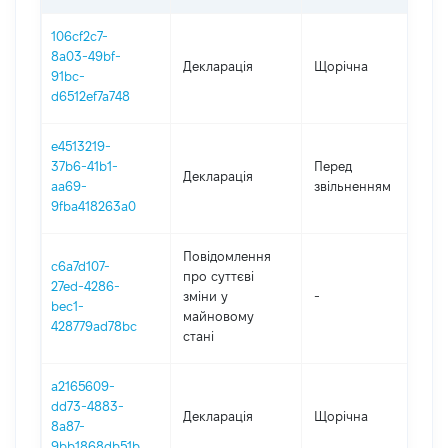
106cf2c7-
8a03-49bf-
Декларація
Щорічна
2
91bc-
d6512ef7a748
e4513219-
01
37b6-41b1-
Перед
Декларація
-
aa69-
звільненням
12
9fba418263a0
Повідомлення
c6a7d107-
про суттєві
27ed-4286-
зміни y
-
2
bec1-
майновому
428779ad78bc
стані
a2165609-
dd73-4883-
Декларація
Щорічна
2
8a87-
9bb1868db51b