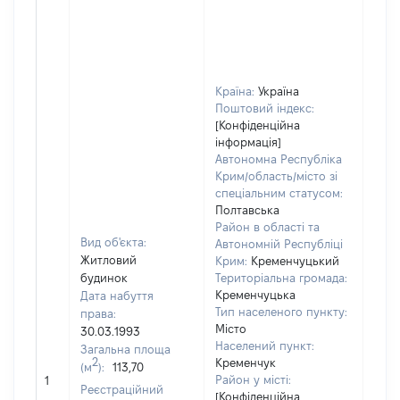
Країна:
Україна
Поштовий індекс:
[Конфіденційна
інформація]
Автономна Республіка
Крим/область/місто зі
спеціальним статусом:
Полтавська
Район в області та
Вид об'єкта:
Автономній Республіці
Житловий
Крим:
Кременчуцький
будинок
Територіальна громада:
Кременчуцька
Дата набуття
Тип населеного пункту:
права:
Місто
30.03.1993
Населений пункт:
Загальна площа
2
Кременчук
(м
):
113,70
[Не 
Район у місті:
1
Реєстраційний
[Конфіденційна