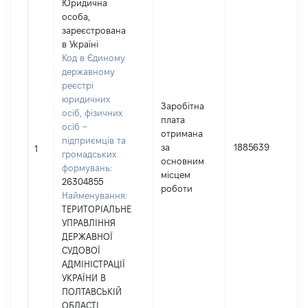
Юридична
особа,
зареєстрована
в Україні
Код в Єдиному
державному
реєстрі
юридичних
Заробітна
осіб, фізичних
плата
осіб –
отримана
підприємців та
за
1885639
1
громадських
основним
формувань:
місцем
26304855
роботи
Найменування:
ТЕРИТОРІАЛЬНЕ
УПРАВЛІННЯ
ДЕРЖАВНОЇ
СУДОВОЇ
АДМІНІСТРАЦІЇ
УКРАЇНИ В
ПОЛТАВСЬКІЙ
ОБЛАСТІ