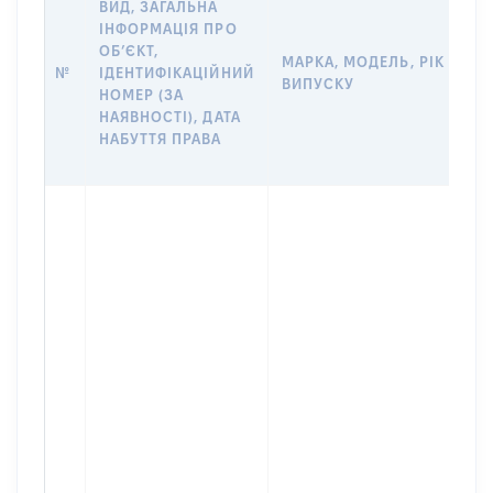
ВИД, ЗАГАЛЬНА
Д
ІНФОРМАЦІЯ ПРО
Н
ОБʼЄКТ,
П
МАРКА, МОДЕЛЬ, РІК
№
ІДЕНТИФІКАЦІЙНИЙ
З
ВИПУСКУ
НОМЕР (ЗА
О
НАЯВНОСТІ), ДАТА
Г
НАБУТТЯ ПРАВА
О
Г