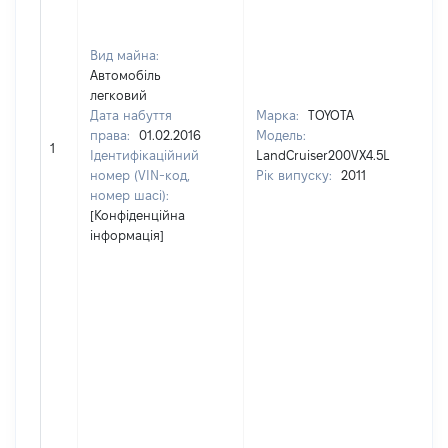
Вид майна:
Автомобіль
легковий
Дата набуття
Марка:
TOYOTA
права:
01.02.2016
Модель:
[Н
1
Ідентифікаційний
LandCruiser200VX4.5L
номер (VIN-код,
Рік випуску:
2011
номер шасі):
[Конфіденційна
інформація]