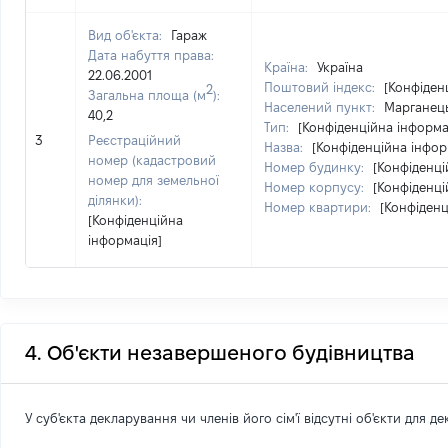
Вид об'єкта:
Гараж
Дата набуття права:
Країна:
Україна
22.06.2001
Поштовий індекс:
[Конфіден
2
Загальна площа (м
):
Населений пункт:
Марганець
40,2
Тип:
[Конфіденційна інформа
3
Реєстраційний
Назва:
[Конфіденційна інфор
номер (кадастровий
Номер будинку:
[Конфіденці
номер для земельної
Номер корпусу:
[Конфіденці
ділянки):
Номер квартири:
[Конфіденц
[Конфіденційна
інформація]
4. Об'єкти незавершеного будівництва
У суб'єкта декларування чи членів його сім'ї відсутні об'єкти для д