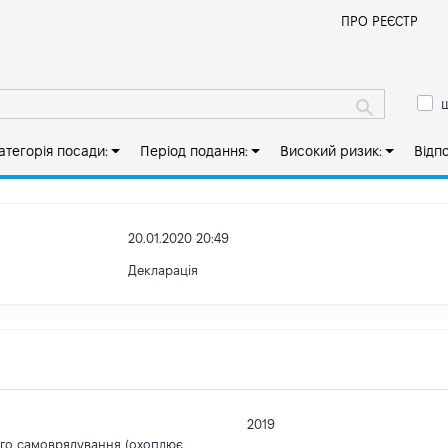
Й
ПРО РЕЄСТР
ш
атегорія посади:
Період подання:
Високий ризик:
Відп
20.01.2020 20:49
Декларація
2019
ого самоврядування (охоплює