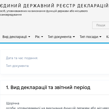
ЄДИНИЙ ДЕРЖАВНИЙ РЕЄСТР ДЕКЛАРАЦІ
осіб, уповноважених на виконання функцій держави або місцевого
самоврядування
Вид декларації:
Рік:
Тип документа:
Тип посади:
К
Дата та час подання:
Тип документа:
1. Вид декларації та звітний період
Щорічна
особи, уповноваженої на виконання функцій держави або місцев