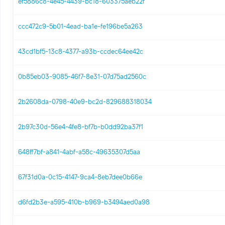
ef5886c8-4e45-4439-bc18-603375aeb22f
ccc472c9-5b01-4ead-ba1e-fe196be5a263
43cd1bf5-13c8-4377-a93b-ccdec64ee42c
0b85eb03-9085-46f7-8e31-07d75ad2560c
2b2608da-0798-40e9-bc2d-829688318034
2b97c30d-56e4-4fe8-bf7b-b0dd92ba37f1
648ff7bf-a841-4abf-a58c-49635307d5aa
67f31d0a-0c15-4147-9ca4-8eb7dee0b66e
d6fd2b3e-a595-410b-b969-b3494aed0a98