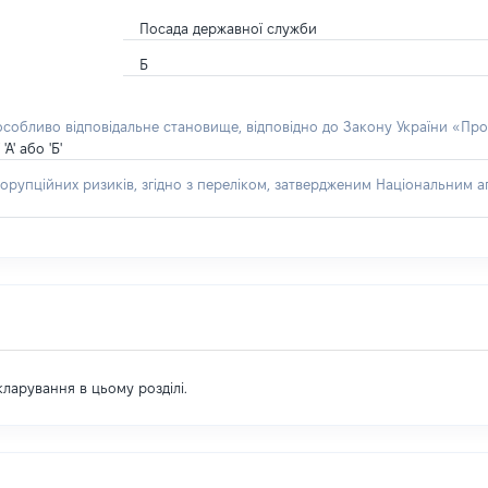
Посада державної служби
Б
 особливо відповідальне становище, відповідно до Закону України «Про
' або 'Б'
орупційних ризиків, згідно з переліком, затвердженим Національним аг
екларування в цьому розділі.