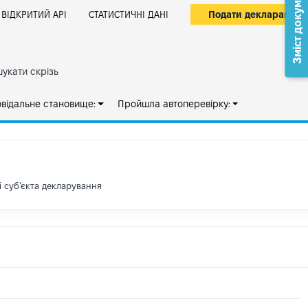
Зміст документа
Подати декларацію
ВІДКРИТИЙ АРІ
СТАТИСТИЧНІ ДАНІ
укати скрізь
овідальне становище:
Пройшла автоперевірку:
і субʼєкта декларування