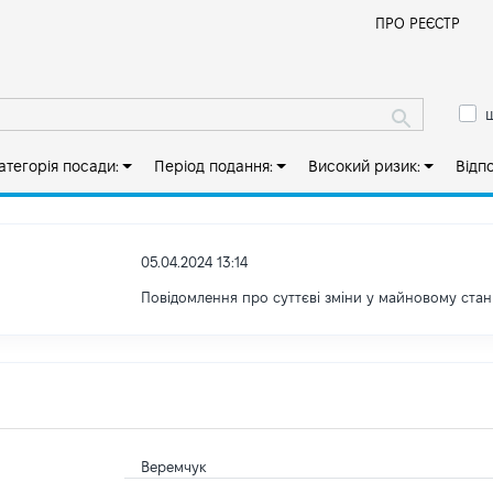
Й
ПРО РЕЄСТР
ш
атегорія посади:
Період подання:
Високий ризик:
Відп
05.04.2024 13:14
Повідомлення про суттєві зміни у майновому стан
Веремчук