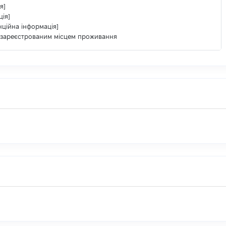
я]
ція]
нційна інформація]
з зареєстрованим місцем проживання