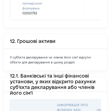
громадських
формувань:
02000792
12. Грошові активи
У суб'єкта декларування чи членів його сім'ї відсутні
об'єкти для декларування в цьому розділі.
12.1. Банківські та інші фінансові
установи, у яких відкрито рахунки
суб'єкта декларування або членів
його сім'ї
ІНФОРМАЦІЯ ПРО
ФІЗИЧНУ АБО
ІНФОРМ