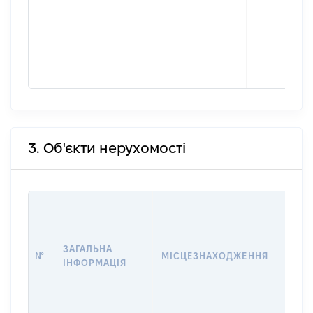
3. Об'єкти нерухомості
ВАРТ
ДАТУ
НАБУ
ЗАГАЛЬНА
ПРАВ
№
МІСЦЕЗНАХОДЖЕННЯ
ІНФОРМАЦІЯ
ЗА
ОСТ
ГРО
ОЦІ