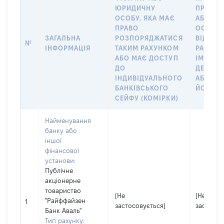
ЮРИДИЧНУ
ПРО ФІ
ОСОБУ, ЯКА МАЄ
АБО Ю
ПРАВО
ОСОБУ,
ЗАГАЛЬНА
РОЗПОРЯДЖАТИСЯ
ВІДКРИ
№
ІНФОРМАЦІЯ
ТАКИМ РАХУНКОМ
РАХУНО
АБО МАЄ ДОСТУП
ІМ’Я СУ
ДО
ДЕКЛАР
ІНДИВІДУАЛЬНОГО
АБО ЧЛ
БАНКІВСЬКОГО
ЙОГО СІ
СЕЙФУ (КОМІРКИ)
Найменування
банку або
іншої
фінансової
установи:
Публічне
акціонерне
товариство
[Не
[Не
"Райффайзен
1
застосовується]
застосов
Банк Аваль"
Тип рахунку: