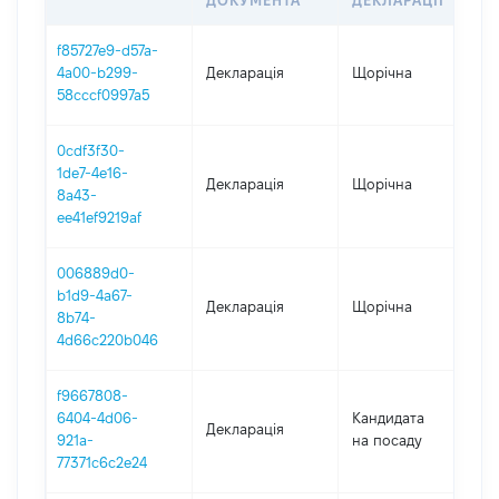
ДОКУМЕНТА
ДЕКЛАРАЦІЇ
f85727e9-d57a-
4a00-b299-
Декларація
Щорічна
2
58cccf0997a5
0cdf3f30-
1de7-4e16-
Декларація
Щорічна
2
8a43-
ee41ef9219af
006889d0-
b1d9-4a67-
Декларація
Щорічна
2
8b74-
4d66c220b046
f9667808-
6404-4d06-
Кандидата
Декларація
2
921a-
на посаду
77371c6c2e24