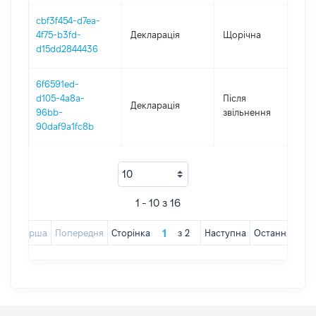
cbf3f454-d7ea-
4f75-b3fd-
Декларація
Щорічна
2
d15dd2844436
6f6591ed-
d105-4a8a-
Після
Декларація
2
96bb-
звільнення
90daf9a1fc8b
1 - 10 з 16
Перша
Попередня
Сторінка
з
2
Наступна
Остання