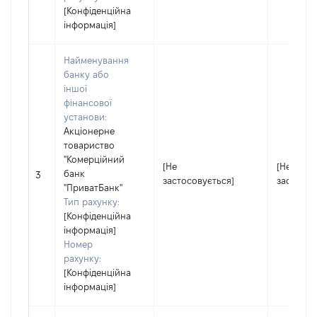
[Конфіденційна
інформація]
Найменування
банку або
іншої
фінансової
установи:
Акціонерне
товариство
"Комерційний
[Не
[Не
банк
3
застосовується]
застосов
"ПриватБанк"
Тип рахунку:
[Конфіденційна
інформація]
Номер
рахунку:
[Конфіденційна
інформація]