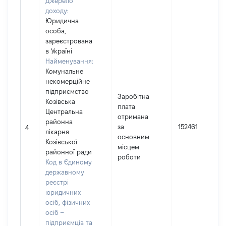
Джерело
доходу:
Юридична
особа,
зареєстрована
в Україні
Найменування:
Комунальне
некомерційне
підприємство
Заробітна
Козівська
плата
Центральна
отримана
районна
за
152461
4
лікарня
основним
Козівської
місцем
районної ради
роботи
Код в Єдиному
державному
реєстрі
юридичних
осіб, фізичних
осіб –
підприємців та