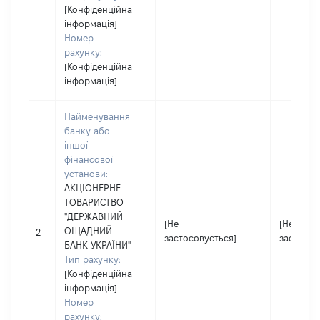
[Конфіденційна
інформація]
Номер
рахунку:
[Конфіденційна
інформація]
Найменування
банку або
іншої
фінансової
установи:
АКЦІОНЕРНЕ
ТОВАРИСТВО
"ДЕРЖАВНИЙ
[Не
[Не
ОЩАДНИЙ
2
застосовується]
застосов
БАНК УКРАЇНИ"
Тип рахунку:
[Конфіденційна
інформація]
Номер
рахунку: