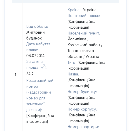
Країна:
Україна
Поштовий індекс:
[Конфіденційна
Вид об'єкта:
інформація]
Житловий
Населений пункт:
будинок
Йосипівка /
Дата набуття
Козівський район /
права:
Тернопільська
03.07.2014
область / Україна
Загальна
Тип:
[Конфіденційна
2
площа (м
):
інформація]
73,3
Назва:
19309
1
[Конфіденційна
Реєстраційний
інформація]
номер
Номер будинку:
(кадастровий
[Конфіденційна
номер для
інформація]
земельної
Номер корпусу:
ділянки):
[Конфіденційна
[Конфіденційна
інформація]
інформація]
Номер квартири: