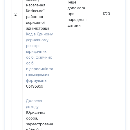
Інше
населення
допомога
Козівської
при
1720
2
районної
народжені
державної
дитини
адміністрації
Код в Єдиному
державному
реєстрі
юридичних
осіб, фізичних
осіб –
підприємців та
громадських
формувань:
03195659
Джерело
доходу:
Юридична
особа,
зареєстрована
в Україні