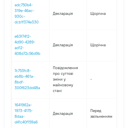
adc750b4-
319e-46ec-
Декларація
Щорічна
2
930c-
dcb1f374e330
e63f7412-
4d90-4289-
Декларація
Щорічна
2
ad12-
408d72c56d9b
Повідомлення
7c753fc8-
про суттєві
eb8b-461a-
зміни y
-
2
8bdf-
майновому
300f623dd48a
стані
1641962a-
01
1973-4175-
Перед
Декларація
-
8daa-
звільненням
1
d41c40f159a6