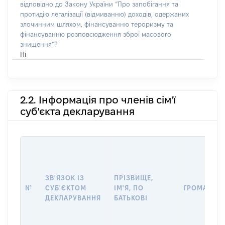
відповідно до Закону України “Про запобігання та
протидію легалізації (відмиванню) доходів, одержаних
злочинним шляхом, фінансуванню тероризму та
фінансуванню розповсюдження зброї масового
знищення”?
Ні
2.2. Інформація про членів сім'ї
суб'єкта декларування
ЗВ'ЯЗОК ІЗ
ПРІЗВИЩЕ,
№
СУБ'ЄКТОМ
ІМ'Я, ПО
ГРОМАДЯН
ДЕКЛАРУВАННЯ
БАТЬКОВІ