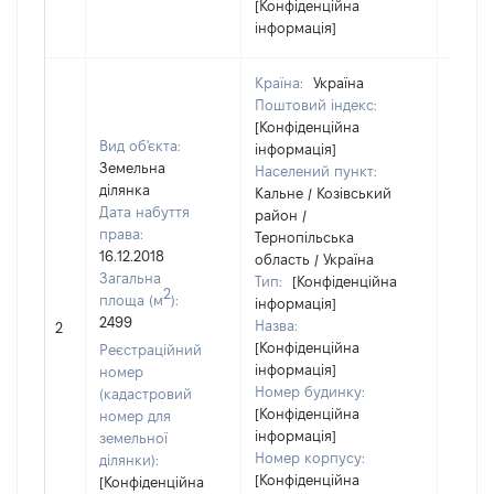
[Конфіденційна
інформація]
Країна:
Україна
Поштовий індекс:
[Конфіденційна
Вид об'єкта:
інформація]
Земельна
Населений пункт:
ділянка
Кальне / Козівський
Дата набуття
район /
права:
Тернопільська
16.12.2018
область / Україна
Загальна
Тип:
[Конфіденційна
2
площа (м
):
інформація]
2499
Назва:
[Не ві
2
[Конфіденційна
Реєстраційний
інформація]
номер
Номер будинку:
(кадастровий
[Конфіденційна
номер для
інформація]
земельної
Номер корпусу:
ділянки):
[Конфіденційна
[Конфіденційна