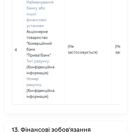
Найменування
банку або
іншої
фінансової
установи:
Акціонерне
товариство
"Комерційний
[Не
[Не
банк
4
застосовується]
застосов
"ПриватБанк"
Тип рахунку:
[Конфіденційна
інформація]
Номер
рахунку:
[Конфіденційна
інформація]
13. Фінансові зобов'язання