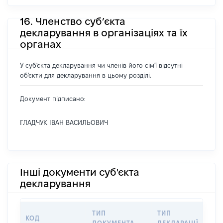
16. Членство суб’єкта
декларування в організаціях та їх
органах
У суб'єкта декларування чи членів його сім'ї відсутні
об'єкти для декларування в цьому розділі.
Документ підписано:
ГЛАДЧУК ІВАН ВАСИЛЬОВИЧ
Інші документи суб'єкта
декларування
ТИП
ТИП
КОД
П