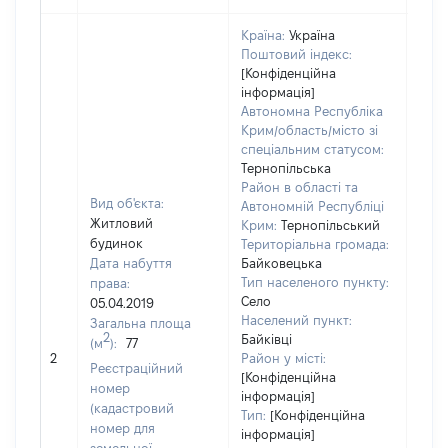
Країна:
Україна
Поштовий індекс:
[Конфіденційна
інформація]
Автономна Республіка
Крим/область/місто зі
спеціальним статусом:
Тернопільська
Район в області та
Вид об'єкта:
Автономній Республіці
Житловий
Крим:
Тернопільський
будинок
Територіальна громада:
Дата набуття
Байковецька
Тип населеного пункту:
права:
Село
05.04.2019
Населений пункт:
Загальна площа
2
Байківці
(м
):
77
[Не
2
Район у місті:
заст
Реєстраційний
[Конфіденційна
номер
інформація]
(кадастровий
Тип:
[Конфіденційна
номер для
інформація]