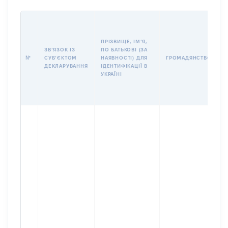
П
І
Б
ПРІЗВИЩЕ, ІМʼЯ,
І
ЗВʼЯЗОК ІЗ
ПО БАТЬКОВІ (ЗА
№
СУБʼЄКТОМ
НАЯВНОСТІ) ДЛЯ
ГРОМАДЯНСТВО
У
ДЕКЛАРУВАННЯ
ІДЕНТИФІКАЦІЇ В
Д
УКРАЇНІ