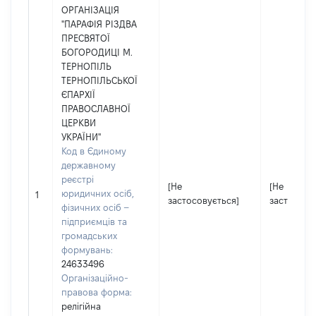
ОРГАНІЗАЦІЯ
"ПАРАФІЯ РІЗДВА
ПРЕСВЯТОЇ
БОГОРОДИЦІ М.
ТЕРНОПІЛЬ
ТЕРНОПІЛЬСЬКОЇ
ЄПАРХІЇ
ПРАВОСЛАВНОЇ
ЦЕРКВИ
УКРАЇНИ"
Код в Єдиному
державному
реєстрі
[Не
[Не
юридичних осіб,
1
застосовується]
застосову
фізичних осіб –
підприємців та
громадських
формувань:
24633496
Організаційно-
правова форма:
релігійна