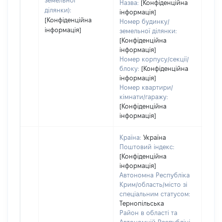
земельної
Назва:
[Конфіденційна
ділянки):
інформація]
[Конфіденційна
Номер будинку/
інформація]
земельної ділянки:
[Конфіденційна
інформація]
Номер корпусу/секції/
блоку:
[Конфіденційна
інформація]
Номер квартири/
кімнати/гаражу:
[Конфіденційна
інформація]
Країна:
Україна
Поштовий індекс:
[Конфіденційна
інформація]
Автономна Республіка
Крим/область/місто зі
спеціальним статусом:
Тернопільська
Район в області та