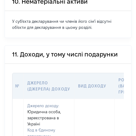
10. Нематеріальні активи
У суб'єкта декларування чи членів його сім'ї відсутні
об'єкти для декларування в цьому розділі.
11. Доходи, у тому числі подарунки
РОЗМІР
ДЖЕРЕЛО
№
ВИД ДОХОДУ
(ВАРТІС
(ДЖЕРЕЛА) ДОХОДУ
ГРН
Джерело доходу:
Юридична особа,
зареєстрована в
Україні
Код в Єдиному