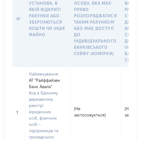
УСТАНОВА, В
ОСОБУ, ЯКА МАЄ
ВІДКР
ЯКІЙ ВІДКРИТІ
ПРАВО
РАХУНО
РАХУНКИ АБО
РОЗПОРЯДЖАТИСЯ
СУБ’ЄК
№
ЗБЕРІГАЮТЬСЯ
ТАКИМ РАХУНКОМ
ДЕКЛА
КОШТИ ЧИ ІНШЕ
АБО МАЄ ДОСТУП
АБО ЧЛ
МАЙНО
ДО
СІМ’Ї 
ІНДИВІДУАЛЬНОГО
ДОГОВ
БАНКІВСЬКОГО
ІНДИВ
СЕЙФУ (КОМІРКИ)
БАНКІ
СЕЙФУ 
Найменування:
АТ "Райффайзен
Банк Аваль"
Код в Єдиному
державному
реєстрі
[Не
[Не
юридичних
1
застосовується]
застосо
осіб, фізичних
осіб –
підприємців та
громадських