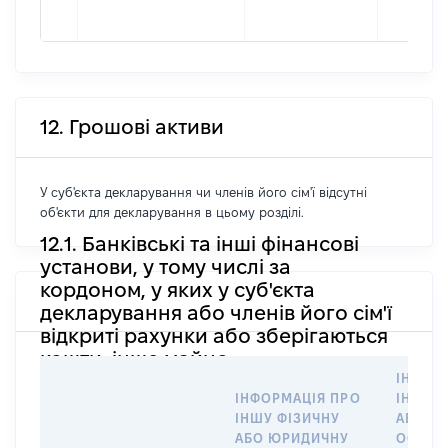
12. Грошові активи
У суб'єкта декларування чи членів його сім'ї відсутні
об'єкти для декларування в цьому розділі.
12.1. Банківські та інші фінансові
установи, у тому числі за
кордоном, у яких у суб'єкта
декларування або членів його сім'ї
відкриті рахунки або зберігаються
кошти, інше майно
ІНФОР
ІНФОРМАЦІЯ ПРО
ІНШУ 
ІНШУ ФІЗИЧНУ
АБО Ю
АБО ЮРИДИЧНУ
ОСОБУ,