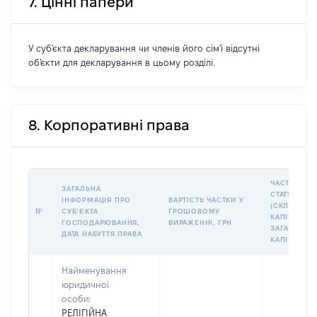
7. Цінні папери
У суб'єкта декларування чи членів його сім'ї відсутні
об'єкти для декларування в цьому розділі.
8. Корпоративні права
ЧАСТКА У
ЗАГАЛЬНА
СТАТУТНОМ
ІНФОРМАЦІЯ ПРО
ВАРТІСТЬ ЧАСТКИ У
(СКЛАДЕНО
№
СУБʼЄКТА
ГРОШОВОМУ
КАПІТАЛІ (%
ГОСПОДАРЮВАННЯ,
ВИРАЖЕННІ, ГРН
ЗАГАЛЬНОГ
ДАТА НАБУТТЯ ПРАВА
КАПІТАЛУ)
Найменування
юридичної
особи:
РЕЛІГІЙНА