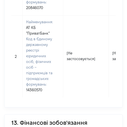
формувань:
20846070
Найменування:
АТ КБ
"ПриватБанк"
Код в Єдиному
державному
реєстрі
[Не
[Не
юридичних
2
застосовується]
застосо
осіб, фізичних
осіб –
підприємців та
громадських
формувань:
14360570
13. Фінансові зобов'язання