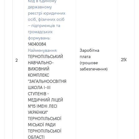
Код в Єдиному
державному
реєстрі юридичних
осіб, фізичних осіб
– підприємців та
громадських
формувань:
14040084
Найменування:
Заробітна
ТЕРНОПІЛЬСЬКИЙ
плата
250289
2
НАВЧАЛЬНО-
(грошове
ВИХОВНИЙ
забезпечення)
КОМПЛЕКС
"ЗАГАЛЬНООСВІТНЯ
ШКОЛА I-III
СТУПЕНІВ -
МЕДИЧНИЙ ЛІЦЕЙ
№15 ІМЕНІ ЛЕСІ
УКРАЇНКИ"
ТЕРНОПІЛЬСЬКОЇ
МІСЬКОЇ РАДИ
ТЕРНОПІЛЬСЬКОЇ
ОБЛАСТІ