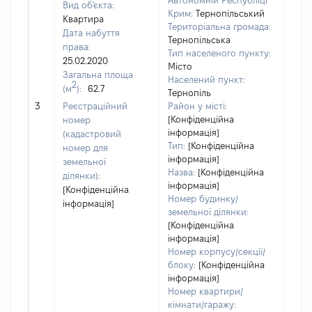
Автономній Республіці
Вид об'єкта:
Крим:
Тернопільський
Квартира
Територіальна громада:
Дата набуття
Тернопільська
права:
Тип населеного пункту:
25.02.2020
Місто
Загальна площа
Населений пункт:
2
(м
):
62.7
Тернопіль
[Не
3
Реєстраційний
Район у місті:
заст
[Конфіденційна
номер
інформація]
(кадастровий
Тип:
[Конфіденційна
номер для
інформація]
земельної
Назва:
[Конфіденційна
ділянки):
інформація]
[Конфіденційна
Номер будинку/
інформація]
земельної ділянки:
[Конфіденційна
інформація]
Номер корпусу/секції/
блоку:
[Конфіденційна
інформація]
Номер квартири/
кімнати/гаражу: