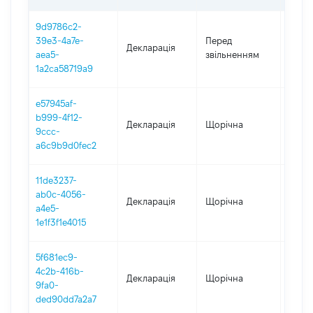
9d9786c2-
01.01
39e3-4a7e-
Перед
Декларація
-
aea5-
звільненням
16.07
1a2ca58719a9
e57945af-
b999-4f12-
Декларація
Щорічна
2025
9ccc-
a6c9b9d0fec2
11de3237-
ab0c-4056-
Декларація
Щорічна
2023
a4e5-
1e1f3f1e4015
5f681ec9-
4c2b-416b-
Декларація
Щорічна
2022
9fa0-
ded90dd7a2a7