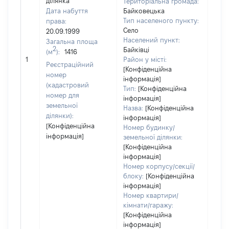
ділянка
Територіальна громада:
Дата набуття
Байковецька
Тип населеного пункту:
права:
Село
20.09.1999
Населений пункт:
Загальна площа
2
Байківці
(м
):
1416
[Не
1
Район у місті:
заст
Реєстраційний
[Конфіденційна
номер
інформація]
(кадастровий
Тип:
[Конфіденційна
номер для
інформація]
земельної
Назва:
[Конфіденційна
ділянки):
інформація]
[Конфіденційна
Номер будинку/
інформація]
земельної ділянки:
[Конфіденційна
інформація]
Номер корпусу/секції/
блоку:
[Конфіденційна
інформація]
Номер квартири/
кімнати/гаражу:
[Конфіденційна
інформація]