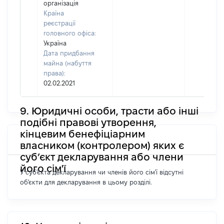
організація
Країна
реєстрації
головного офіса:
Україна
Дата придбання
майна (набуття
права):
02.02.2021
9. Юридичні особи, трасти або інші
подібні правові утворення,
кінцевим бенефіціарним
власником (контролером) яких є
суб’єкт декларування або члени
його сім'ї
У суб'єкта декларування чи членів його сім'ї відсутні
об'єкти для декларування в цьому розділі.