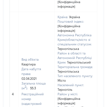
[Конфіденційна
інформація]
Країна:
Україна
Поштовий індекс:
[Конфіденційна
інформація]
Автономна Республіка
Крим/область/місто зі
спеціальним статусом:
Тернопільська
Район в області та
Автономній Республіці
Вид об'єкта:
Крим:
Тернопільський
Квартира
Територіальна громада:
Дата набуття
Тернопільська
права:
Тип населеного пункту:
02.04.2021
Місто
Загальна площа
Населений пункт:
2
(м
):
55.3
Тернопіль
[Не
4
Реєстраційний
Район у місті:
заст
[Конфіденційна
номер
інформація]
(кадастровий