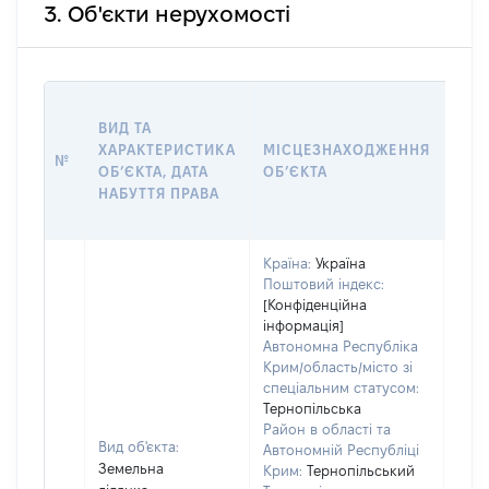
3. Об'єкти нерухомості
ВАР
ВИД ТА
ДАТ
ХАРАКТЕРИСТИКА
МІСЦЕЗНАХОДЖЕННЯ
ПРА
№
ОБʼЄКТА, ДАТА
ОБʼЄКТА
ОС
НАБУТТЯ ПРАВА
ГР
ОЦІ
Країна:
Україна
Поштовий індекс:
[Конфіденційна
інформація]
Автономна Республіка
Крим/область/місто зі
спеціальним статусом:
Тернопільська
Район в області та
Вид об'єкта:
Автономній Республіці
Земельна
Крим:
Тернопільський