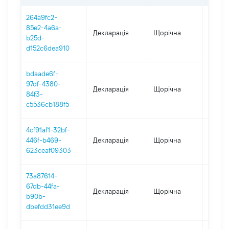
264a9fc2-
85e2-4a6a-
Декларація
Щорічна
2025
b25d-
d152c6dea910
bdaade6f-
97df-4380-
Декларація
Щорічна
2024
84f3-
c5536cb188f5
4cf91af1-32bf-
446f-b469-
Декларація
Щорічна
2023
623ceaf09303
73a87614-
67db-44fa-
Декларація
Щорічна
2021
b90b-
dbefdd31ee9d