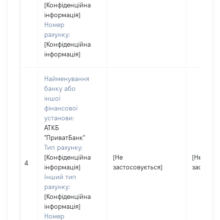
[Конфіденційна
інформація]
Номер
рахунку:
[Конфіденційна
інформація]
Найменування
банку або
іншої
фінансової
установи:
АТКБ
''ПриватБанк''
Тип рахунку:
[Конфіденційна
[Не
[Не
4
інформація]
застосовується]
застосов
Інший тип
рахунку:
[Конфіденційна
інформація]
Номер