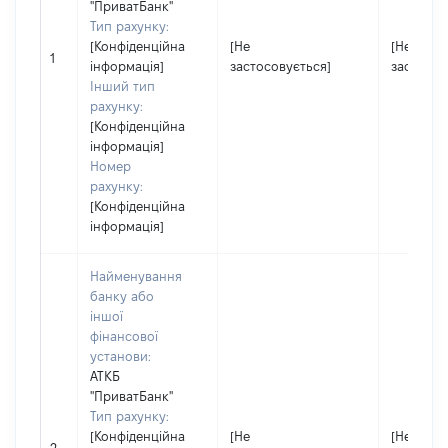
''ПриватБанк''
Тип рахунку:
[Конфіденційна
[Не
[Не
1
інформація]
застосовується]
застосов
Інший тип
рахунку:
[Конфіденційна
інформація]
Номер
рахунку:
[Конфіденційна
інформація]
Найменування
банку або
іншої
фінансової
установи:
АТКБ
''ПриватБанк''
Тип рахунку:
[Конфіденційна
[Не
[Не