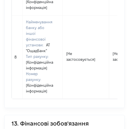
[Конфіденційна
інформація]
Найменування
банку або
іншої
фінансової
установи:
АТ
''ОщадБанк''
[Не
[Не
Тип рахунку:
8
застосовується]
застосов
[Конфіденційна
інформація]
Номер
рахунку:
[Конфіденційна
інформація]
13. Фінансові зобов'язання