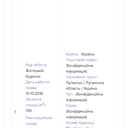
Країна:
Україна
Поштовий індекс:
Вид об'єкта:
[Конфіденційна
Житловий
інформація]
будинок
Населений пункт:
Дата набуття
Луганськ / Луганська
права:
область / Україна
31.10.2018
Тип:
[Конфіденційна
Загальна
інформація]
2
площа (м
):
Назва:
100
[Конфіденційна
[Не ві
1
інформація]
Реєстраційний
Номер будинку:
номер