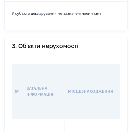
У суб'єкта декларування не зазначені члени сім'ї
3. Об'єкти нерухомості
ВАРТ
ДАТУ
НАБУ
ЗАГАЛЬНА
ПРАВ
№
МІСЦЕЗНАХОДЖЕННЯ
ІНФОРМАЦІЯ
ЗА
ОСТ
ГРО
ОЦІ