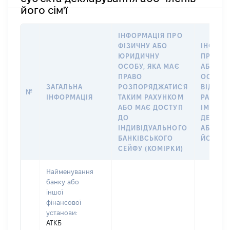
його сім'ї
ІНФОРМАЦІЯ ПРО
ФІЗИЧНУ АБО
ІНФОРМ
ЮРИДИЧНУ
ПРО ФІ
ОСОБУ, ЯКА МАЄ
АБО Ю
ПРАВО
ОСОБУ,
ЗАГАЛЬНА
РОЗПОРЯДЖАТИСЯ
ВІДКРИ
№
ІНФОРМАЦІЯ
ТАКИМ РАХУНКОМ
РАХУНО
АБО МАЄ ДОСТУП
ІМ’Я СУ
ДО
ДЕКЛАР
ІНДИВІДУАЛЬНОГО
АБО ЧЛ
БАНКІВСЬКОГО
ЙОГО СІ
СЕЙФУ (КОМІРКИ)
Найменування
банку або
іншої
фінансової
установи:
АТКБ