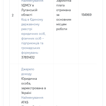
Найменування:
Заробітна
УДМСУ в
плата
Луганській
отримана
області
за
154969
2
Код в Єдиному
основним
державному
місцем
реєстрі
роботи
юридичних осіб,
фізичних осіб –
підприємців та
громадських
формувань:
37851432
Джерело
доходу:
Юридична
особа,
зареєстрована в
Україні
Найменування:
АТКБ