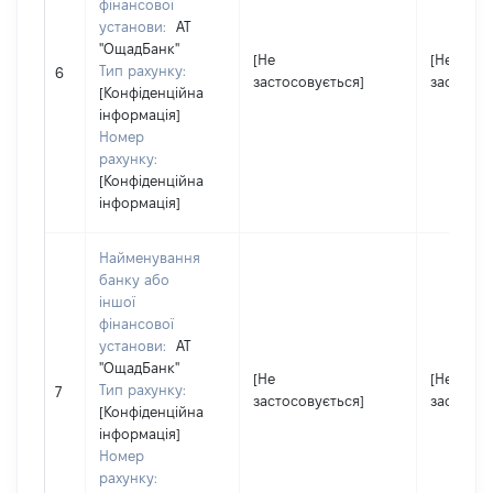
фінансової
установи:
АТ
''ОщадБанк''
[Не
[Не
Тип рахунку:
6
застосовується]
застосов
[Конфіденційна
інформація]
Номер
рахунку:
[Конфіденційна
інформація]
Найменування
банку або
іншої
фінансової
установи:
АТ
''ОщадБанк''
[Не
[Не
Тип рахунку:
7
застосовується]
застосов
[Конфіденційна
інформація]
Номер
рахунку: