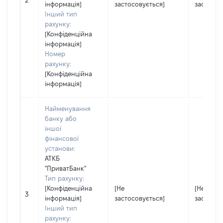
2
інформація]
застосовується]
застосов
Інший тип
рахунку:
[Конфіденційна
інформація]
Номер
рахунку:
[Конфіденційна
інформація]
Найменування
банку або
іншої
фінансової
установи:
АТКБ
''ПриватБанк''
Тип рахунку:
[Конфіденційна
[Не
[Не
3
інформація]
застосовується]
застосов
Інший тип
рахунку: