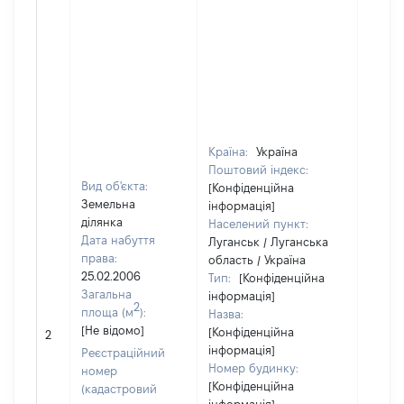
Країна:
Україна
Поштовий індекс:
Вид об'єкта:
[Конфіденційна
Земельна
інформація]
ділянка
Населений пункт:
Дата набуття
Луганськ / Луганська
права:
область / Україна
25.02.2006
Тип:
[Конфіденційна
Загальна
інформація]
2
площа (м
):
Назва:
[Не відомо]
[Конфіденційна
[Не ві
2
інформація]
Реєстраційний
Номер будинку:
номер
[Конфіденційна
(кадастровий