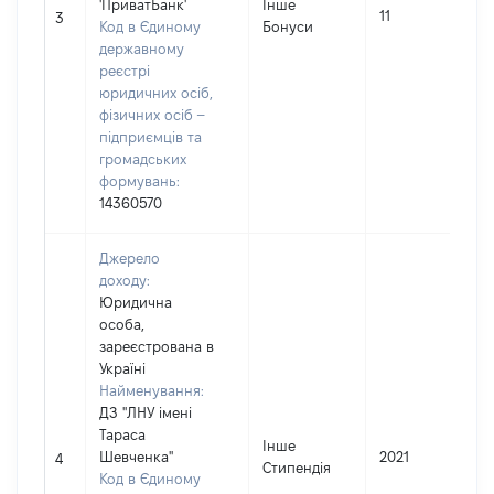
'ПриватБанк'
Інше
11
3
Код в Єдиному
Бонуси
державному
реєстрі
юридичних осіб,
фізичних осіб –
підприємців та
громадських
формувань:
14360570
Джерело
доходу:
Юридична
особа,
зареєстрована в
Україні
Найменування:
ДЗ ''ЛНУ імені
Тараса
Інше
Шевченка''
2021
4
Стипендія
Код в Єдиному