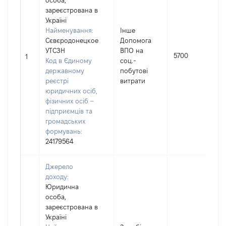
особа,
зареєстрована в
Україні
Найменування:
Інше
Сєвєродонецкое
Допомога
УТСЗН
ВПО на
5700
1
Код в Єдиному
соц.-
державному
побутові
реєстрі
витрати
юридичних осіб,
фізичних осіб –
підприємців та
громадських
формувань:
24179564
Джерело
доходу:
Юридична
особа,
зареєстрована в
Україні