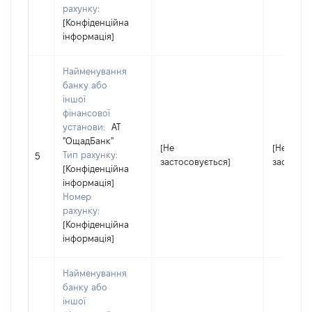
рахунку:
[Конфіденційна
інформація]
Найменування
банку або
іншої
фінансової
установи:
АТ
''ОщадБанк''
[Не
[Не
Тип рахунку:
5
застосовується]
застосов
[Конфіденційна
інформація]
Номер
рахунку:
[Конфіденційна
інформація]
Найменування
банку або
іншої