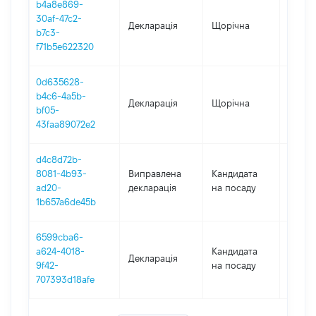
b4a8e869-
30af-47c2-
Декларація
Щорічна
2022
b7c3-
f71b5e622320
0d635628-
b4c6-4a5b-
Декларація
Щорічна
2020
bf05-
43faa89072e2
d4c8d72b-
8081-4b93-
Виправлена
Кандидата
2018
ad20-
декларація
на посаду
1b657a6de45b
6599cba6-
a624-4018-
Кандидата
Декларація
2018
9f42-
на посаду
707393d18afe