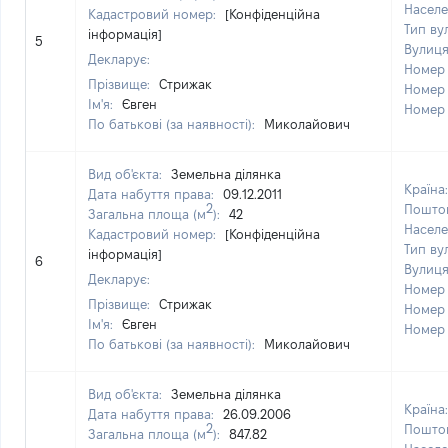
Населе
Кадастровий номер:
[Конфіденційна
Тип ву
інформація]
5
Вулиц
Декларує:
Номер
Прізвище:
Стрижак
Номер
Ім'я:
Євген
Номер
По батькові (за наявності):
Миколайович
Вид об'єкта:
Земельна ділянка
Країна
Дата набуття права:
09.12.2011
2
Поштов
Загальна площа (м
):
42
Населе
Кадастровий номер:
[Конфіденційна
Тип ву
інформація]
6
Вулиц
Декларує:
Номер
Прізвище:
Стрижак
Номер
Ім'я:
Євген
Номер
По батькові (за наявності):
Миколайович
Вид об'єкта:
Земельна ділянка
Країна
Дата набуття права:
26.09.2006
2
Поштов
Загальна площа (м
):
847.82