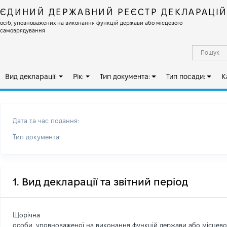
ЄДИНИЙ ДЕРЖАВНИЙ РЕЄСТР ДЕКЛАРАЦІ
осіб, уповноважених на виконання функцій держави або місцевого
самоврядування
Вид декларації:
Рік:
Тип документа:
Тип посади:
К
Дата та час подання:
Тип документа:
1. Вид декларації та звітний період
Щорічна
особи, уповноваженої на виконання функцій держави або місцев