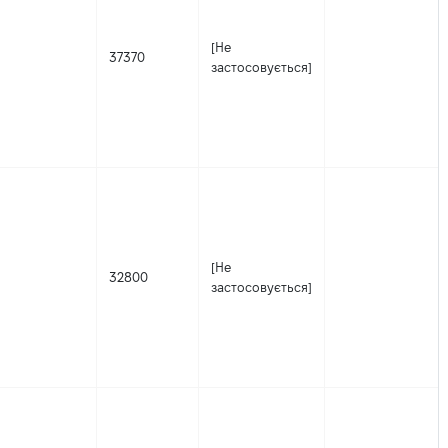
[Не
37370
застосовується]
[Не
32800
застосовується]