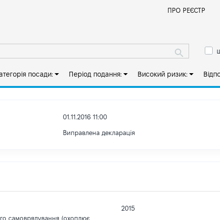
Й
ПРО РЕЄСТР
ш
атегорія посади:
Період подання:
Високий ризик:
Відп
01.11.2016 11:00
Виправлена декларація
2015
ого самоврядування (охоплює