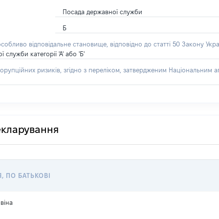
Посада державної служби
Б
особливо відповідальне становище, відповідно до статті 50 Закону Укра
лужби категорії 'А' або 'Б'
орупційних ризиків, згідно з переліком, затвердженим Національним аг
декларування
Я, ПО БАТЬКОВІ
віна