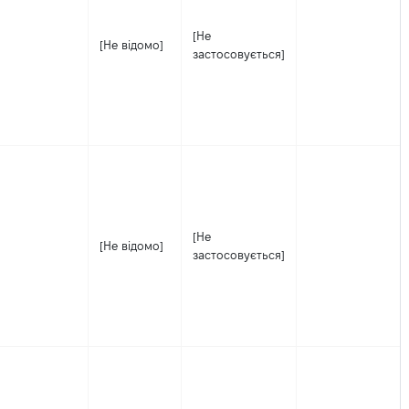
[Не
[Не відомо]
застосовується]
[Не
[Не відомо]
застосовується]