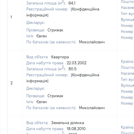
2
Поштов
Загальна площа (м
):
64,1
Населе
Реєстраційний номер:
[Конфіденційна
Тип ву
інформація]
1
Вулиц
Декларує:
Номер
Прізвище:
Стрижак
Номер
Ім'я:
Євген
Номер
По батькові (за наявності):
Миколайович
Вид об'єкта:
Квартира
Країна
Дата набуття права:
22.03.2002
2
Поштов
Загальна площа (м
):
80.5
Населе
Реєстраційний номер:
[Конфіденційна
Тип ву
інформація]
2
Вулиц
Декларує:
Номер
Прізвище:
Стрижак
Номер
Ім'я:
Євген
Номер
По батькові (за наявності):
Миколайович
Вид об'єкта:
Земельна ділянка
Країна
Дата набуття права:
18.08.2010
2
Поштов