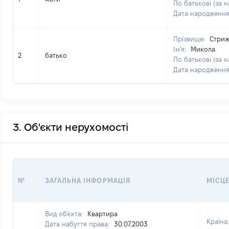
По батькові (за н
Дата народженн
Прізвище:
Стриж
Ім'я:
Микола
2
батько
По батькові (за н
Дата народженн
3. Об'єкти нерухомості
№
ЗАГАЛЬНА ІНФОРМАЦІЯ
МІСЦ
Вид об'єкта:
Квартира
Країна
Дата набуття права:
30.07.2003