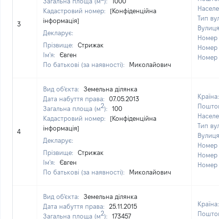
Загальна площа (м
):
1000
Населе
Кадастровий номер:
[Конфіденційна
Тип ву
інформація]
3
Вулиц
Декларує:
Номер
Прізвище:
Стрижак
Номер
Ім'я:
Євген
Номер
По батькові (за наявності):
Миколайович
Вид об'єкта:
Земельна ділянка
Країна
Дата набуття права:
07.05.2013
2
Поштов
Загальна площа (м
):
100
Населе
Кадастровий номер:
[Конфіденційна
Тип ву
інформація]
4
Вулиц
Декларує:
Номер
Прізвище:
Стрижак
Номер
Ім'я:
Євген
Номер
По батькові (за наявності):
Миколайович
Вид об'єкта:
Земельна ділянка
Країна
Дата набуття права:
25.11.2015
2
Поштов
Загальна площа (м
):
173457