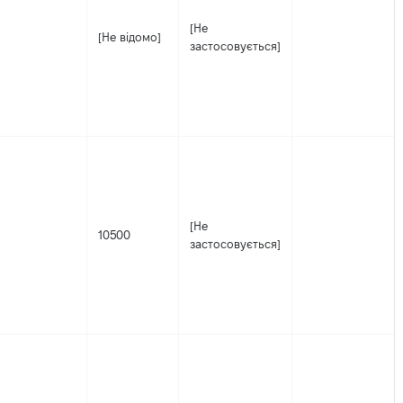
[Не
[Не відомо]
застосовується]
[Не
10500
застосовується]