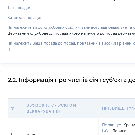
Тип посади:
Категорія посади:
Чи належите ви до службових осіб, які займають відповідальне та 
Державний службовець, посада якого належить до посад державної с
Чи належить Ваша посада до посад, пов'язаних з високим рівнем к
Ні
2.2. Інформація про членів сім'ї суб'єкта 
ЗВ'ЯЗОК ІЗ СУБ'ЄКТОМ
№
ПРІЗВИЩЕ, ІМ'
ДЕКЛАРУВАННЯ
Прізвище:
Крапи
Ім'я:
Лариса
1
мати