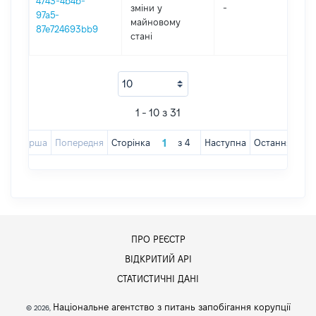
4743-4b4b-
зміни y
-
202
97a5-
майновому
87e724693bb9
стані
1 - 10 з 31
Перша
Попередня
Сторінка
з
4
Наступна
Остання
ПРО РЕЄСТР
ВІДКРИТИЙ АРІ
СТАТИСТИЧНІ ДАНІ
Національне агентство з питань запобігання корупції
© 2026,