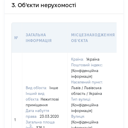
3. Об'єкти нерухомості
ВА
ЗАГАЛЬНА
МІСЦЕЗНАХОДЖЕННЯ
НА
№
ІНФОРМАЦІЯ
ОБ'ЄКТА
НА
ПР
Країна:
Україна
Поштовий індекс:
[Конфіденційна
інформація]
Населений пункт:
Вид об'єкта:
Інше
Львів / Львівська
Інший вид
область / Україна
об'єкта:
Нежитлові
Тип вулиці:
приміщення
[Конфіденційна
Дата набуття
інформація]
права:
23.03.2020
Вулиця:
1
43
Загальна площа
[Конфіденційна
2
(м
):
376,1
інформація]