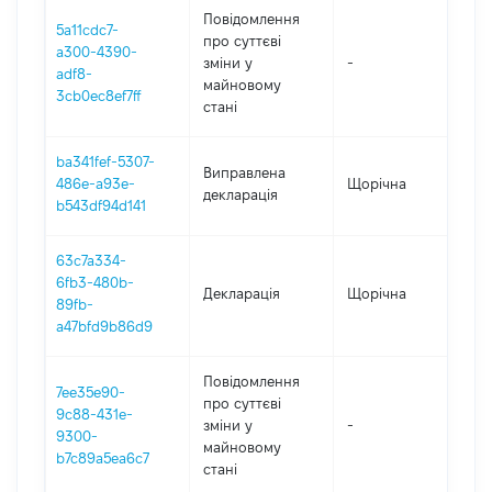
Повідомлення
5a11cdc7-
про суттєві
a300-4390-
зміни y
-
202
adf8-
майновому
3cb0ec8ef7ff
стані
ba341fef-5307-
Виправлена
486e-a93e-
Щорічна
202
декларація
b543df94d141
63c7a334-
6fb3-480b-
Декларація
Щорічна
202
89fb-
a47bfd9b86d9
Повідомлення
7ee35e90-
про суттєві
9c88-431e-
зміни y
-
202
9300-
майновому
b7c89a5ea6c7
стані