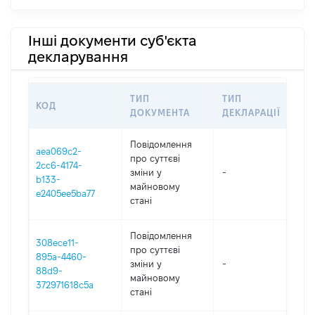
Інші документи суб'єкта
декларування
ТИП
ТИП
КОД
ПЕ
ДОКУМЕНТА
ДЕКЛАРАЦІЇ
Повідомлення
aea069c2-
про суттєві
2cc6-4174-
зміни y
-
202
b133-
майновому
e2405ee5ba77
стані
Повідомлення
308ece11-
про суттєві
895a-4460-
зміни y
-
202
88d9-
майновому
372971618c5a
стані