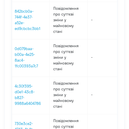
Повідомлення
842bcb0a-
про суттєві
744f-4e37-
зміни y
-
202
a52e-
майновому
ed9cbcbc3bb1
стані
Повідомлення
0d079baa-
про суттєві
b00a-4e25-
зміни y
-
202
8ac4-
майновому
1fc00393a7c7
стані
Повідомлення
4c30f395-
про суттєві
d0e1-43c8-
зміни y
-
202
b827-
майновому
9988a6404786
стані
Повідомлення
730e3ce2-
про суттєві