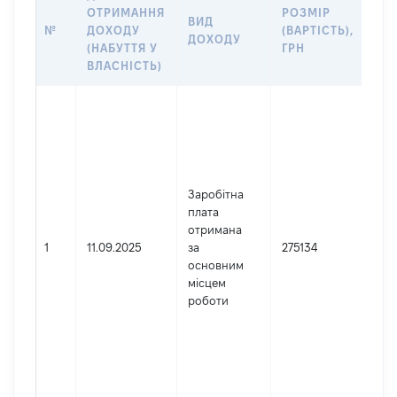
ІН
ОТРИМАННЯ
РОЗМІР
ВИД
ДЖ
№
ДОХОДУ
(ВАРТІСТЬ),
ДОХОДУ
(Д
(НАБУТТЯ У
ГРН
ДО
ВЛАСНІСТЬ)
Дже
Юри
зар
Укр
Най
Заробітна
СП
плата
АН
отримана
ПР
1
11.09.2025
за
275134
Код
основним
де
місцем
реє
роботи
юри
фіз
під
гро
фор
452