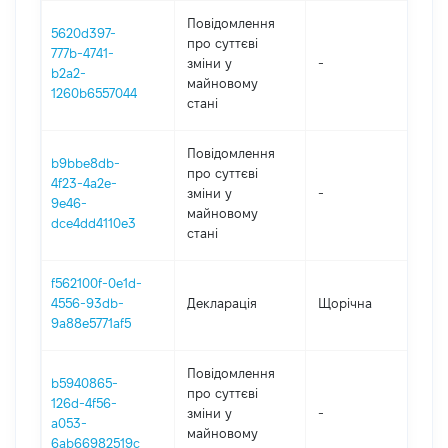
Повідомлення
5620d397-
про суттєві
777b-4741-
зміни y
-
20
b2a2-
майновому
1260b6557044
стані
Повідомлення
b9bbe8db-
про суттєві
4f23-4a2e-
зміни y
-
20
9e46-
майновому
dce4dd4110e3
стані
f562100f-0e1d-
4556-93db-
Декларація
Щорічна
20
9a88e5771af5
Повідомлення
b5940865-
про суттєві
126d-4f56-
зміни y
-
20
a053-
майновому
6ab66982519c