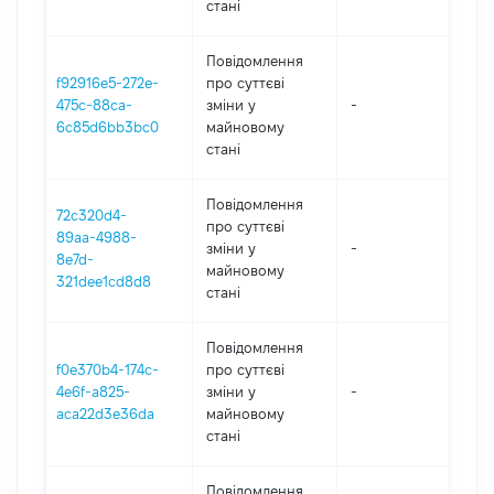
стані
Повідомлення
f92916e5-272e-
про суттєві
475c-88ca-
зміни y
-
20
6c85d6bb3bc0
майновому
стані
Повідомлення
72c320d4-
про суттєві
89aa-4988-
зміни y
-
20
8e7d-
майновому
321dee1cd8d8
стані
Повідомлення
f0e370b4-174c-
про суттєві
4e6f-a825-
зміни y
-
20
aca22d3e36da
майновому
стані
Повідомлення