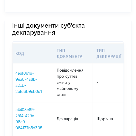
Інші документи суб'єкта
декларування
ТИП
ТИП
КОД
ПЕ
ДОКУМЕНТА
ДЕКЛАРАЦІЇ
Повідомлення
4e6f0616-
про суттєві
9ea8-4a8b-
зміни y
-
20
a2cb-
майновому
2bfd3b9eb0d1
стані
c4403e69-
2514-429c-
Декларація
Щорічна
20
98c9-
084137b5d305