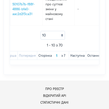
50107b7b-f88f-
про суттєві
4886-bfe0-
зміни y
-
20
aac2d2f3ca31
майновому
стані
1 - 10 з 70
Перша
Попередня
Сторінка
з
7
Наступна
Остання
ПРО РЕЄСТР
ВІДКРИТИЙ АРІ
СТАТИСТИЧНІ ДАНІ