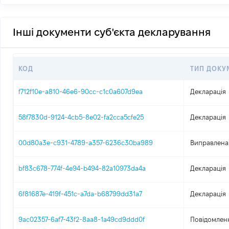
Інші документи суб'єкта декларування
КОД
ТИП ДОКУ
f712f10e-a810-46e6-90cc-c1c0a607d9ea
Декларація
58f7830d-9124-4cb5-8e02-fa2cca5cfe25
Декларація
00d80a3e-c931-4789-a357-6236c30ba989
Виправлена
bf83c678-774f-4e94-b494-82a10973da4a
Декларація
6f81687e-419f-451c-a7da-b68799dd31a7
Декларація
9ac02357-6af7-43f2-8aa8-1a49cd9ddd0f
Повідомленн