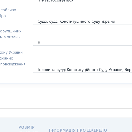
[Не застосовується]
 особливо
“Про
Судді, судді Конституційного Суду України
корупційних
ом з питань
Ні
кону України
ержаних
озповсюдження
Голови та судді Конституційного Суду України, Вер
РОЗМІР
ІНФОРМАЦІЯ ПРО ДЖЕРЕЛО