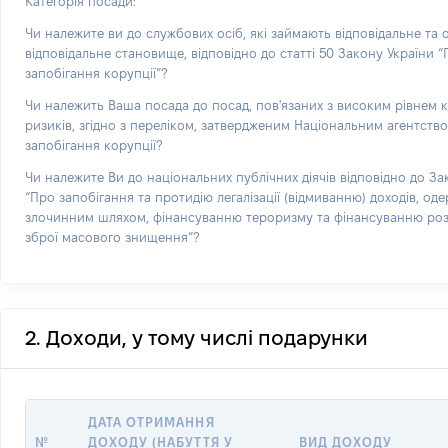
Категорія посади:
Чи належите ви до службових осіб, які займають відповідальне та
відповідальне становище, відповідно до статті 50 Закону України 
запобігання корупції”?
Чи належить Ваша посада до посад, пов'язаних з високим рівнем 
ризиків, згідно з переліком, затвердженим Національним агентств
запобігання корупції?
Чи належите Ви до національних публічних діячів відповідно до За
“Про запобігання та протидію легалізації (відмиванню) доходів, од
злочинним шляхом, фінансуванню тероризму та фінансуванню р
зброї масового знищення”?
2. Доходи, у тому числі подарунки
ДАТА ОТРИМАННЯ
№
ДОХОДУ (НАБУТТЯ У
ВИД ДОХОДУ