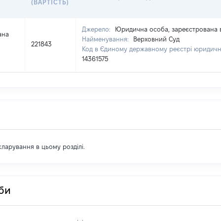
(ВАРТІСТЬ)
Джерело:
Юридична особа, зареєстрована в
ана
Найменування:
Верховний Суд
221843
Код в Єдиному державному реєстрі юридични
14361575
екларування в цьому розділі.
оби