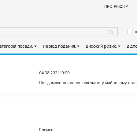
Й
ПРО РЕЄСТР
ш
атегорія посади:
Період подання:
Високий ризик:
Відп
04.08.2021 19:09
Повідомлення про суттєві зміни y майновому стан
Яремко