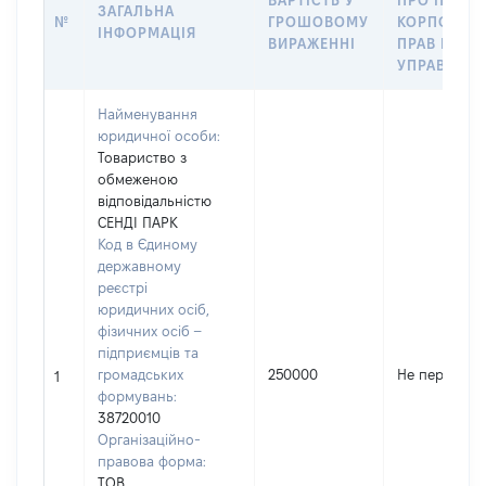
ВАРТІСТЬ У
ПРО ПЕРЕД
ЗАГАЛЬНА
№
ГРОШОВОМУ
КОРПОРАТ
ІНФОРМАЦІЯ
ВИРАЖЕННІ
ПРАВ В
УПРАВЛІНН
Найменування
юридичної особи:
Товариство з
обмеженою
відповідальністю
СЕНДІ ПАРК
Код в Єдиному
державному
реєстрі
юридичних осіб,
фізичних осіб –
підприємців та
громадських
250000
Не передано
1
формувань:
38720010
Організаційно-
правова форма:
ТОВ