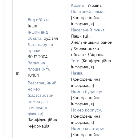
Країна:
Україна
Поштовий індекс:
[Конфіденційна
Вид об'єкта:
інформація]
Інше
Населений пункт:
Інший вид
Пашківці /
об'єкта:
будівля
Хмельницький район
Дата набуття
/ Хмельницька
права:
область / Україна
30.12.2004
Тип:
[Конфіденційна
Загальна
інформація]
2
площа (м
):
Назва:
[Не ві
10
1040,1
[Конфіденційна
Реєстраційний
інформація]
номер
Номер будинку:
(кадастровий
[Конфіденційна
номер для
інформація]
земельної
Номер корпусу:
ділянки):
[Конфіденційна
[Конфіденційна
інформація]
інформація]
Номер квартири:
[Конфіденційна