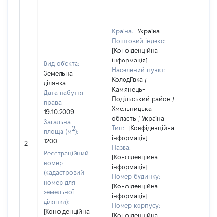
Країна:
Україна
Поштовий індекс:
[Конфіденційна
інформація]
Вид об'єкта:
Населений пункт:
Земельна
Колодіївка /
ділянка
Кам'янець-
Дата набуття
Подільський район /
права:
Хмельницька
19.10.2009
область / Україна
Загальна
Тип:
[Конфіденційна
2
площа (м
):
інформація]
1200
[Не ві
2
Назва:
Реєстраційний
[Конфіденційна
номер
інформація]
(кадастровий
Номер будинку:
номер для
[Конфіденційна
земельної
інформація]
ділянки):
Номер корпусу:
[Конфіденційна
[Конфіденційна