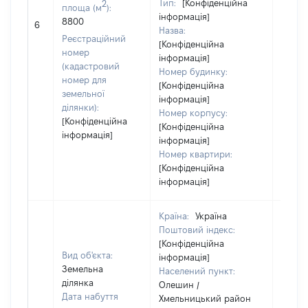
Тип:
[Конфіденційна
2
площа (м
):
інформація]
8800
[Не ві
6
Назва:
Реєстраційний
[Конфіденційна
номер
інформація]
(кадастровий
Номер будинку:
номер для
[Конфіденційна
земельної
інформація]
ділянки):
Номер корпусу:
[Конфіденційна
[Конфіденційна
інформація]
інформація]
Номер квартири:
[Конфіденційна
інформація]
Країна:
Україна
Поштовий індекс:
[Конфіденційна
Вид об'єкта:
інформація]
Земельна
Населений пункт:
ділянка
Олешин /
Дата набуття
Хмельницький район