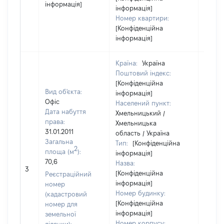
інформація]
інформація]
Номер квартири:
[Конфіденційна
інформація]
Країна:
Україна
Поштовий індекс:
[Конфіденційна
Вид об'єкта:
інформація]
Офіс
Населений пункт:
Дата набуття
Хмельницький /
права:
Хмельницька
31.01.2011
область / Україна
Загальна
Тип:
[Конфіденційна
2
площа (м
):
інформація]
70,6
Назва:
[Не ві
3
[Конфіденційна
Реєстраційний
інформація]
номер
Номер будинку:
(кадастровий
[Конфіденційна
номер для
інформація]
земельної
Номер корпусу: