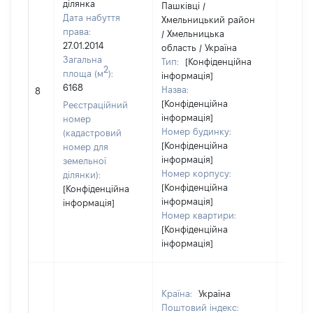
ділянка
Пашківці /
Дата набуття
Хмельницький район
права:
/ Хмельницька
27.01.2014
область / Україна
Загальна
Тип:
[Конфіденційна
2
площа (м
):
інформація]
6168
Назва:
[Не ві
8
[Конфіденційна
Реєстраційний
інформація]
номер
Номер будинку:
(кадастровий
[Конфіденційна
номер для
інформація]
земельної
Номер корпусу:
ділянки):
[Конфіденційна
[Конфіденційна
інформація]
інформація]
Номер квартири:
[Конфіденційна
інформація]
Країна:
Україна
Поштовий індекс: