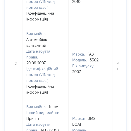
номер (VIN-код,
2010
номер шасі):
[Конфіденційна
інформація]
Вид майна:
Автомобіль
вантажний
Дата набуття
Марка:
ГАЗ
права:
[Член сі
Модель:
3302
20.09.2007
надав
2
Рік випуску:
Ідентифікаційний
інформа
2007
номер (VIN-код,
номер шасі):
[Конфіденційна
інформація]
Вид майна:
Інше
Інший вид майна:
Причіп
Марка:
UMS
Дата набуття
BOAT
права:
14.08.2018
Модель: