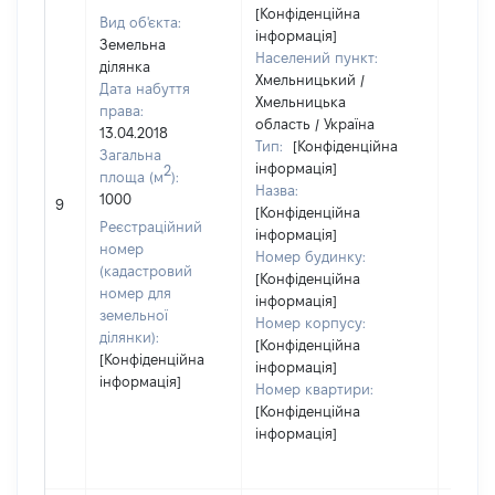
[Конфіденційна
Вид об'єкта:
інформація]
Земельна
Населений пункт:
ділянка
Хмельницький /
Дата набуття
Хмельницька
права:
область / Україна
13.04.2018
Тип:
[Конфіденційна
Загальна
інформація]
2
площа (м
):
Назва:
1000
[Не ві
9
[Конфіденційна
Реєстраційний
інформація]
номер
Номер будинку:
(кадастровий
[Конфіденційна
номер для
інформація]
земельної
Номер корпусу:
ділянки):
[Конфіденційна
[Конфіденційна
інформація]
інформація]
Номер квартири:
[Конфіденційна
інформація]