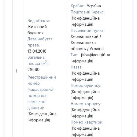
Країна:
Україна
Поштовий індекс:
[Конфіденційна
Вид об'єкта:
інформація]
Житловий
Населений пункт:
будинок
Хмельницький /
Дата набуття
Хмельницька
права:
область / Україна
13.04.2018
Тип:
[Конфіденційна
Загальна
інформація]
2
площа (м
):
Назва:
216,60
[Не ві
1
[Конфіденційна
Реєстраційний
інформація]
номер
Номер будинку:
(кадастровий
[Конфіденційна
номер для
інформація]
земельної
Номер корпусу:
ділянки):
[Конфіденційна
[Конфіденційна
інформація]
інформація]
Номер квартири:
[Конфіденційна
інформація]