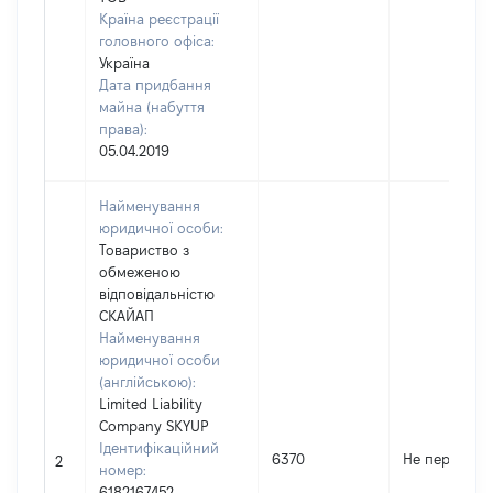
Країна реєстрації
головного офіса:
Україна
Дата придбання
майна (набуття
права):
05.04.2019
Найменування
юридичної особи:
Товариство з
обмеженою
відповідальністю
СКАЙАП
Найменування
юридичної особи
(англійською):
Limited Liability
Company SKYUP
Ідентифікаційний
6370
Не передано
2
номер:
6182167452