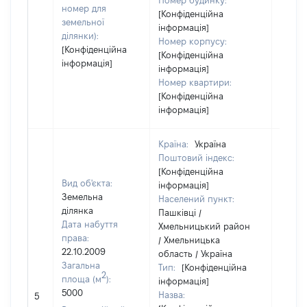
Номер будинку:
номер для
[Конфіденційна
земельної
інформація]
ділянки):
Номер корпусу:
[Конфіденційна
[Конфіденційна
інформація]
інформація]
Номер квартири:
[Конфіденційна
інформація]
Країна:
Україна
Поштовий індекс:
[Конфіденційна
Вид об'єкта:
інформація]
Земельна
Населений пункт:
ділянка
Пашківці /
Дата набуття
Хмельницький район
права:
/ Хмельницька
22.10.2009
область / Україна
Загальна
Тип:
[Конфіденційна
2
площа (м
):
інформація]
5000
Назва:
[Не ві
5