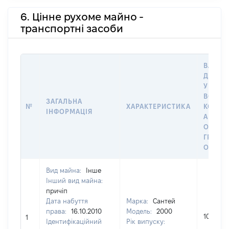
6. Цінне рухоме майно -
транспортні засоби
ВАРТІС
ДАТУ 
У ВЛАС
ВОЛОД
ЗАГАЛЬНА
№
ХАРАКТЕРИСТИКА
КОРИС
ІНФОРМАЦІЯ
АБО З
ОСТА
ГРОШ
ОЦІНК
Вид майна:
Інше
Інший вид майна:
причіп
Дата набуття
Марка:
Сантей
права:
16.10.2010
Модель:
2000
10000
1
Ідентифікаційний
Рік випуску: