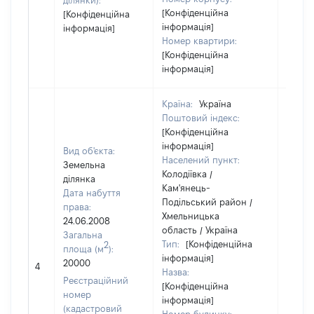
ділянки):
[Конфіденційна
[Конфіденційна
інформація]
інформація]
Номер квартири:
[Конфіденційна
інформація]
Країна:
Україна
Поштовий індекс:
[Конфіденційна
інформація]
Вид об'єкта:
Населений пункт:
Земельна
Колодіївка /
ділянка
Кам'янець-
Дата набуття
Подільський район /
права:
Хмельницька
24.06.2008
область / Україна
Загальна
Тип:
[Конфіденційна
2
площа (м
):
інформація]
20000
[Не ві
4
Назва:
Реєстраційний
[Конфіденційна
номер
інформація]
(кадастровий