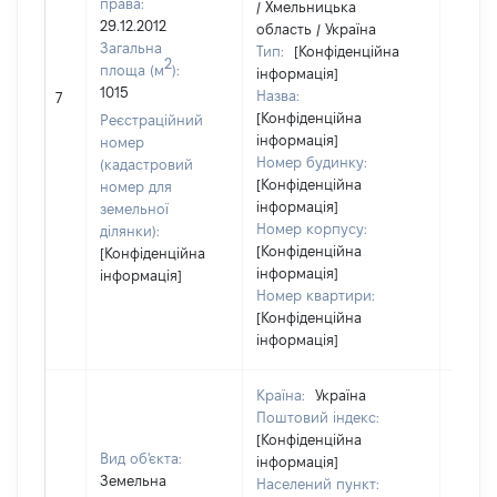
права:
/ Хмельницька
29.12.2012
область / Україна
Загальна
Тип:
[Конфіденційна
2
площа (м
):
інформація]
1015
Назва:
[Не ві
7
[Конфіденційна
Реєстраційний
інформація]
номер
Номер будинку:
(кадастровий
[Конфіденційна
номер для
інформація]
земельної
Номер корпусу:
ділянки):
[Конфіденційна
[Конфіденційна
інформація]
інформація]
Номер квартири:
[Конфіденційна
інформація]
Країна:
Україна
Поштовий індекс:
[Конфіденційна
Вид об'єкта:
інформація]
Земельна
Населений пункт: