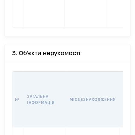
3. Об'єкти нерухомості
ВАРТ
ДАТУ
НАБУ
ЗАГАЛЬНА
ПРАВ
№
МІСЦЕЗНАХОДЖЕННЯ
ІНФОРМАЦІЯ
ЗА
ОСТ
ГРО
ОЦІ