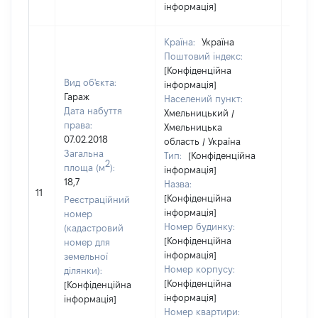
інформація]
Країна:
Україна
Поштовий індекс:
[Конфіденційна
Вид об'єкта:
інформація]
Гараж
Населений пункт:
Дата набуття
Хмельницький /
права:
Хмельницька
07.02.2018
область / Україна
Загальна
Тип:
[Конфіденційна
2
площа (м
):
інформація]
18,7
Назва:
[Не ві
11
[Конфіденційна
Реєстраційний
інформація]
номер
Номер будинку:
(кадастровий
[Конфіденційна
номер для
інформація]
земельної
Номер корпусу:
ділянки):
[Конфіденційна
[Конфіденційна
інформація]
інформація]
Номер квартири: