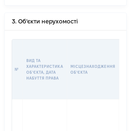
3. Об'єкти нерухомості
ВАР
ДАТ
НАБ
ВИД ТА
ПРА
ХАРАКТЕРИСТИКА
МІСЦЕЗНАХОДЖЕННЯ
№
ЗА
ОБʼЄКТА, ДАТА
ОБʼЄКТА
ОС
НАБУТТЯ ПРАВА
ГР
ОЦІ
ГРН