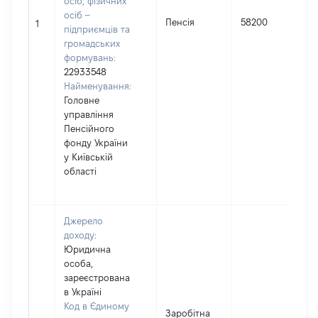
осіб, фізичних
осіб –
Пенсія
58200
1
підприємців та
громадських
формувань:
22933548
Найменування:
Головне
управління
Пенсійного
фонду України
у Київській
області
Джерело
доходу:
Юридична
особа,
зареєстрована
в Україні
Код в Єдиному
Заробітна