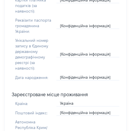
картки платника
податків (за
наявності):
Реквізити паспорта
[Конфіденційна інформація]
громадянина
України:
Унікальний номер
запису в Єдиному
державному
[Конфіденційна інформація]
демографічному
реєстрі (за
наявності):
[Конфіденційна інформація]
Дата народження:
Зареєстроване місце проживання
Україна
Країна:
[Конфіденційна інформація]
Поштовий індекс:
Автономна
Республіка Крим/