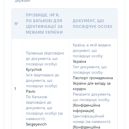
держави
ПРІЗВИЩЕ, ІМ’Я,
ПО БАТЬКОВІ ДЛЯ
ДОКУМЕНТ, ЩО
№
ІДЕНТИФІКАЦІЇ ЗА
ПОСВІДЧУЄ ОСОБУ
МЕЖАМИ УКРАЇНИ
Країна, в якій видано
документ, що
Прізвище (відповідно
посвідчує особу:
до документа, що
Україна
посвідчує особу):
Тип документа, що
Kyrychok
посвідчує особу:
Ім’я (відповідно до
Паспорт громадянина
документа, що
України для виїзду за
посвідчує особу):
1
кордон
Pavlo
Реквізити документа,
По батькові
що посвідчує особу:
(відповідно до
[Конфіденційна
документа, що
інформація]
посвідчує особу) (за
Ідентифікаційний
наявності):
номер (за наявності):
Sergeyevich
[Конфіденційна