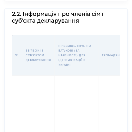
2.2. Інформація про членів сім'ї
суб'єкта декларування
ПРІЗВИЩЕ, ІМʼЯ, ПО
ЗВʼЯЗОК ІЗ
БАТЬКОВІ (ЗА
№
СУБʼЄКТОМ
НАЯВНОСТІ) ДЛЯ
ГРОМАДЯНСТВО
ДЕКЛАРУВАННЯ
ІДЕНТИФІКАЦІЇ В
УКРАЇНІ