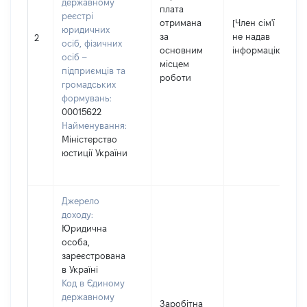
державному
плата
реєстрі
отримана
[Член сім'ї
юридичних
за
не надав
2
осіб, фізичних
основним
інформацію]
осіб –
місцем
підприємців та
роботи
громадських
формувань:
00015622
Найменування:
Міністерство
юстиції України
Джерело
доходу:
Юридична
особа,
зареєстрована
в Україні
Код в Єдиному
державному
Заробітна