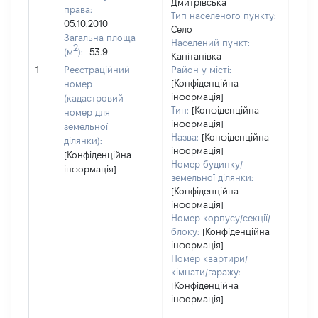
Дмитрівська
права:
Тип населеного пункту:
9145
05.10.2010
Село
Тип
Загальна площа
Населений пункт:
варт
2
(м
):
53.9
Капітанівка
обʼє
1
Реєстраційний
Район у місті:
варт
[Конфіденційна
номер
дату
інформація]
(кадастровий
набу
Тип:
[Конфіденційна
номер для
пра
інформація]
земельної
Назва:
[Конфіденційна
ділянки):
інформація]
[Конфіденційна
Номер будинку/
інформація]
земельної ділянки:
[Конфіденційна
інформація]
Номер корпусу/секції/
блоку:
[Конфіденційна
інформація]
Номер квартири/
кімнати/гаражу:
[Конфіденційна
інформація]