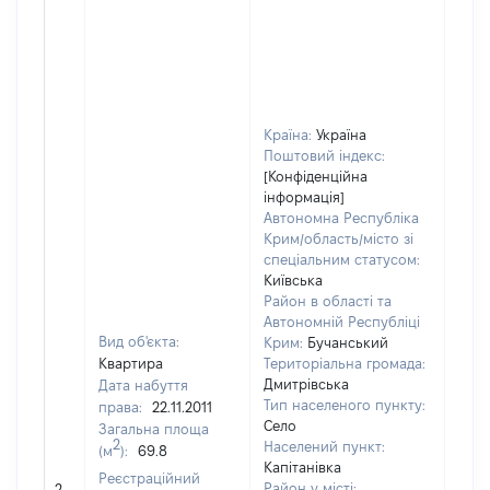
Країна:
Україна
Поштовий індекс:
[Конфіденційна
інформація]
Автономна Республіка
Крим/область/місто зі
спеціальним статусом:
Київська
Район в області та
Автономній Республіці
Вид об'єкта:
Крим:
Бучанський
Квартира
Територіальна громада:
Дмитрівська
Дата набуття
Тип населеного пункту:
права:
22.11.2011
Село
Загальна площа
2
Населений пункт:
(м
):
69.8
Капітанівка
Реєстраційний
[Не 
Район у місті:
2