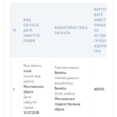
ВАРТІСТЬ Н
ДАТУ
ВИД
НАБУТТЯ
ОБʼЄКТА,
ПРАВА АБО
ХАРАКТЕРИСТИКА
№
ДАТА
ЗА
ОБʼЄКТА
НАБУТТЯ
ОСТАННЬО
ПРАВА
ГРОШОВОЮ
ОЦІНКОЮ,
ГРН
Вид майна:
Торгова марка:
Інше
Beretta
Інший вид
Найменування
майна:
виробника:
Мисливська
Beretta
46000
1
зброя
Опис майна:
Дата
Мисливська
набуття
гладкоствольна
права:
зброя
10.07.2018