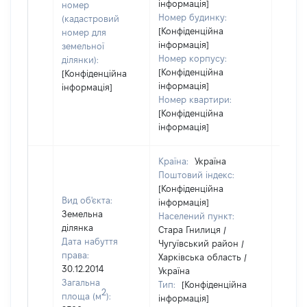
інформація]
номер
Номер будинку:
(кадастровий
[Конфіденційна
номер для
інформація]
земельної
Номер корпусу:
ділянки):
[Конфіденційна
[Конфіденційна
інформація]
інформація]
Номер квартири:
[Конфіденційна
інформація]
Країна:
Україна
Поштовий індекс:
[Конфіденційна
Вид об'єкта:
інформація]
Земельна
Населений пункт:
ділянка
Стара Гнилиця /
Дата набуття
Чугуївський район /
права:
Харківська область /
30.12.2014
Україна
Загальна
Тип:
[Конфіденційна
2
площа (м
):
інформація]
[Не