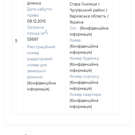
ділянка
Стара Гнилиця /
Дата набуття
Чугуївський район /
права:
Харківська область /
09.12.2015
Україна
Загальна
Тип:
[Конфіденційна
2
площа (м
):
інформація]
[Не
53697
Назва:
5
засто
[Конфіденційна
Реєстраційний
інформація]
номер
Номер будинку:
(кадастровий
[Конфіденційна
номер для
інформація]
земельної
Номер корпусу:
ділянки):
[Конфіденційна
[Конфіденційна
інформація]
інформація]
Номер квартири:
[Конфіденційна
інформація]