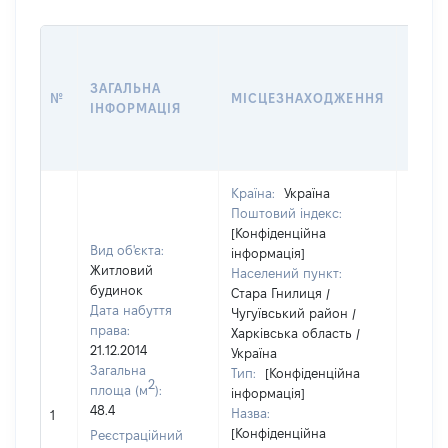
ВАРТ
ДАТУ
ЗАГАЛЬНА
ПРАВ
№
МІСЦЕЗНАХОДЖЕННЯ
ІНФОРМАЦІЯ
ОСТ
ГРО
ОЦІ
Країна:
Україна
Поштовий індекс:
[Конфіденційна
Вид об'єкта:
інформація]
Житловий
Населений пункт:
будинок
Стара Гнилиця /
Дата набуття
Чугуївський район /
права:
Харківська область /
21.12.2014
Україна
Загальна
Тип:
[Конфіденційна
2
площа (м
):
інформація]
48.4
Назва:
[Не ві
1
[Конфіденційна
Реєстраційний