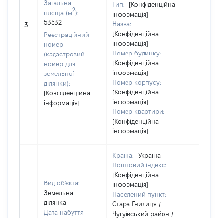
Загальна
Тип:
[Конфіденційна
2
площа (м
):
інформація]
[Не
53532
Назва:
3
засто
[Конфіденційна
Реєстраційний
інформація]
номер
Номер будинку:
(кадастровий
[Конфіденційна
номер для
інформація]
земельної
Номер корпусу:
ділянки):
[Конфіденційна
[Конфіденційна
інформація]
інформація]
Номер квартири:
[Конфіденційна
інформація]
Країна:
Україна
Поштовий індекс:
[Конфіденційна
Вид об'єкта:
інформація]
Земельна
Населений пункт:
ділянка
Стара Гнилиця /
Дата набуття
Чугуївський район /