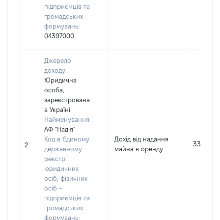
підприємців та
громадських
формувань:
04397000
Джерело
доходу:
Юридична
особа,
зареєстрована
в Україні
Найменування:
АФ "Надія"
Код в Єдиному
Дохід від надання
33540
2
державному
майна в оренду
реєстрі
юридичних
осіб, фізичних
осіб –
підприємців та
громадських
формувань: