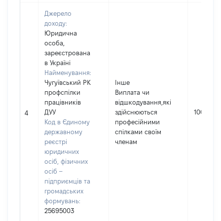
Джерело
доходу:
Юридична
особа,
зареєстрована
в Україні
Найменування:
Чугуївський РК
Інше
профспілки
Виплата чи
працівників
відшкодування,які
ДУУ
здійснюються
1000
4
Код в Єдиному
професійними
державному
спілками своїм
реєстрі
членам
юридичних
осіб, фізичних
осіб –
підприємців та
громадських
формувань:
25695003