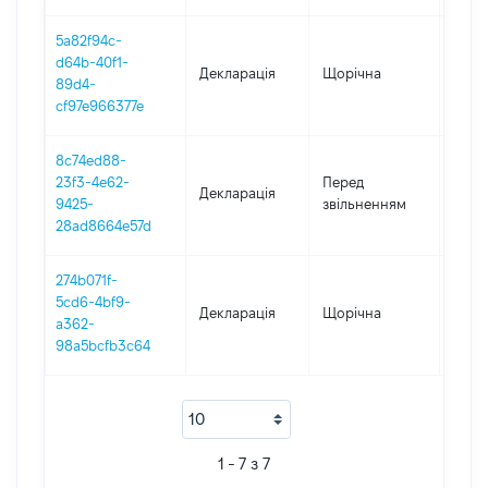
5a82f94c-
d64b-40f1-
Декларація
Щорічна
2017
89d4-
cf97e966377e
8c74ed88-
01.01
23f3-4e62-
Перед
Декларація
-
9425-
звільненням
21.11
28ad8664e57d
274b071f-
5cd6-4bf9-
Декларація
Щорічна
2016
a362-
98a5bcfb3c64
1 - 7 з 7