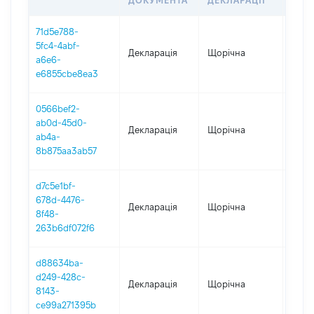
ДОКУМЕНТА
ДЕКЛАРАЦІЇ
71d5e788-
5fc4-4abf-
Декларація
Щорічна
2022
a6e6-
e6855cbe8ea3
0566bef2-
ab0d-45d0-
Декларація
Щорічна
2021
ab4a-
8b875aa3ab57
d7c5e1bf-
678d-4476-
Декларація
Щорічна
2020
8f48-
263b6df072f6
d88634ba-
d249-428c-
Декларація
Щорічна
2018
8143-
ce99a271395b