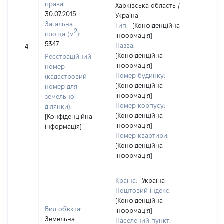
права:
Харківська область /
30.07.2015
Україна
Загальна
Тип:
[Конфіденційна
2
площа (м
):
інформація]
[Не
5347
Назва:
4
засто
[Конфіденційна
Реєстраційний
інформація]
номер
Номер будинку:
(кадастровий
[Конфіденційна
номер для
інформація]
земельної
Номер корпусу:
ділянки):
[Конфіденційна
[Конфіденційна
інформація]
інформація]
Номер квартири:
[Конфіденційна
інформація]
Країна:
Україна
Поштовий індекс:
[Конфіденційна
Вид об'єкта:
інформація]
Земельна
Населений пункт: