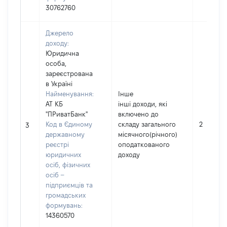
30762760
Джерело
доходу:
Юридична
особа,
зареєстрована
в Україні
Найменування:
Інше
АТ КБ
інші доходи, які
"ПРиватБанк"
включено до
Код в Єдиному
складу загального
2
3
державному
місячного(річного)
реєстрі
оподаткованого
юридичних
доходу
осіб, фізичних
осіб –
підприємців та
громадських
формувань:
14360570