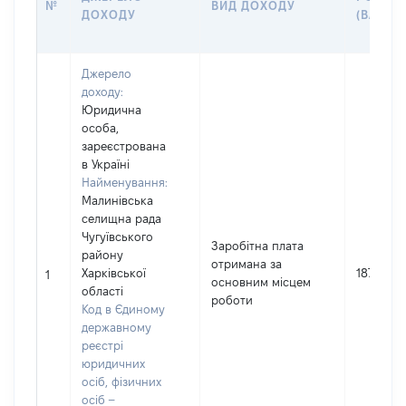
№
ВИД ДОХОДУ
ДОХОДУ
(ВАРТІС
Джерело
доходу:
Юридична
особа,
зареєстрована
в Україні
Найменування:
Малинівська
селищна рада
Чугуївського
Заробітна плата
району
отримана за
Харківської
187092
1
основним місцем
області
роботи
Код в Єдиному
державному
реєстрі
юридичних
осіб, фізичних
осіб –