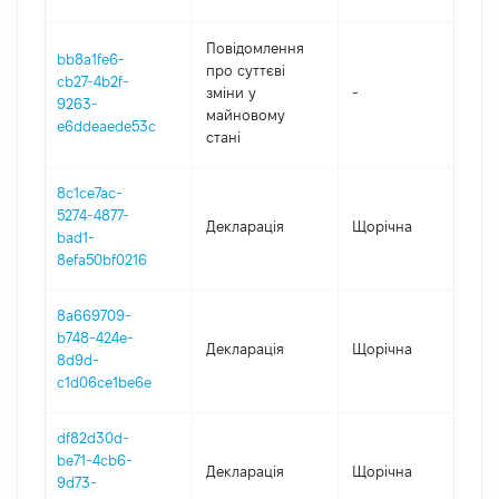
Повідомлення
bb8a1fe6-
про суттєві
cb27-4b2f-
зміни y
-
202
9263-
майновому
e6ddeaede53c
стані
8c1ce7ac-
5274-4877-
Декларація
Щорічна
202
bad1-
8efa50bf0216
8a669709-
b748-424e-
Декларація
Щорічна
202
8d9d-
c1d06ce1be6e
df82d30d-
be71-4cb6-
Декларація
Щорічна
202
9d73-