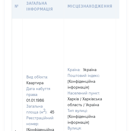
ВАРТ
ЗАГАЛЬНА
№
МІСЦЕЗНАХОДЖЕННЯ
НА Д
ІНФОРМАЦІЯ
НАБУ
Країна:
Україна
Поштовий індекс:
Вид об'єкта:
[Конфіденційна
Квартира
інформація]
Дата набуття
Населений пункт:
права:
Харків / Харківська
01.01.1986
область / Україна
Загальна
2
Тип вулиці:
площа (м
):
45
[Конфіденційна
Реєстраційний
інформація]
номер:
Вулиця:
[Конфіденційна