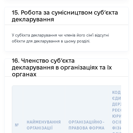
15. Робота за сумісництвом суб’єкта
декларування
У суб'єкта декларування чи членів його сім'ї відсутні
об'єкти для декларування в цьому розділі.
16. Членство суб’єкта
декларування в організаціях та їх
органах
КОД В
ЄДИНОМ
ДЕРЖАВН
РЕЄСТРІ
ЮРИДИЧ
НАЙМЕНУВАННЯ
ОРГАНІЗАЦІЙНО-
ОСІБ,
№
ОРГАНІЗАЦІЇ
ПРАВОВА ФОРМА
ФІЗИЧНИ