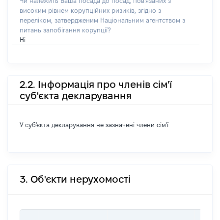
Чи належить Ваша посада до посад, пов'язаних з
високим рівнем корупційних ризиків, згідно з
переліком, затвердженим Національним агентством з
питань запобігання корупції?
Ні
2.2. Інформація про членів сім'ї
суб'єкта декларування
У суб'єкта декларування не зазначені члени сім'ї
3. Об'єкти нерухомості