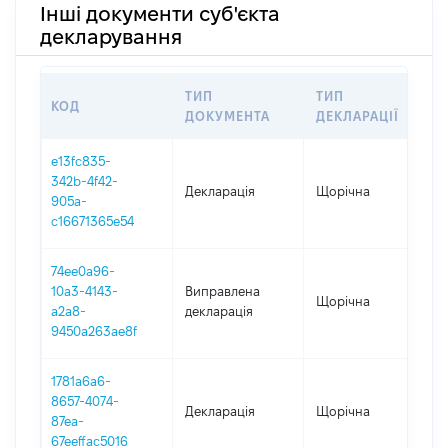
Інші документи суб'єкта
декларування
ТИП
ТИП
КОД
ПЕ
ДОКУМЕНТА
ДЕКЛАРАЦІЇ
e13fc835-
342b-4f42-
Декларація
Щорічна
202
905a-
c16671365e54
74ee0a96-
10a3-4143-
Виправлена
Щорічна
202
a2a8-
декларація
9450a263ae8f
1781a6a6-
8657-4074-
Декларація
Щорічна
202
87ea-
67eeffac5016