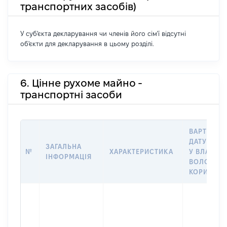
транспортних засобів)
У суб'єкта декларування чи членів його сім'ї відсутні
об'єкти для декларування в цьому розділі.
6. Цінне рухоме майно -
транспортні засоби
ВАРТІСТЬ 
ДАТУ НАБ
ЗАГАЛЬНА
№
ХАРАКТЕРИСТИКА
У ВЛАСНІС
ІНФОРМАЦІЯ
ВОЛОДІНН
КОРИСТУВ