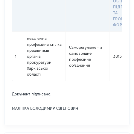
ОСІБ –
ПІДПРИЄ
ТА
ГРОМАДС
ФОРМУВА
незалежна
професійна спілка
Саморегулівне чи
працівників
самоврядне
1
органів
38158855
професійне
прокуратури
об’єднання
Харківської
області
Документ підписано:
МАЛІНКА ВОЛОДИМИР ЄВГЕНОВИЧ