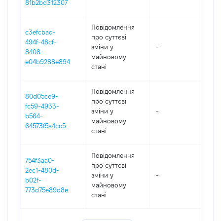
81b2bd312307
Повідомлення
c3efcbad-
про суттєві
494f-48cf-
зміни y
-
202
8408-
майновому
e04b9288e894
стані
Повідомлення
80d05ce9-
про суттєві
fc59-4933-
зміни y
-
202
b564-
майновому
64573f5a4cc5
стані
Повідомлення
754f3aa0-
про суттєві
2ec1-480d-
зміни y
-
202
b02f-
майновому
773d75e89d8e
стані