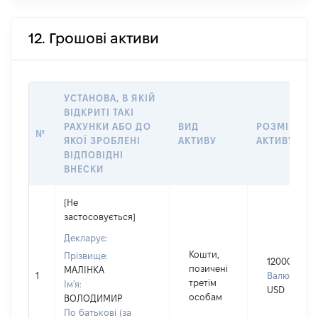
12. Грошові активи
УСТАНОВА, В ЯКІЙ
ВІДКРИТІ ТАКІ
РАХУНКИ АБО ДО
ВИД
РОЗМІР
№
ЯКОЇ ЗРОБЛЕНІ
АКТИВУ
АКТИВУ
ВІДПОВІДНІ
ВНЕСКИ
[Не
застосовується]
Декларує:
Кошти,
Прізвище:
120000
позичені
МАЛІНКА
1
Валюта:
третім
Ім'я:
USD
особам
ВОЛОДИМИР
По батькові (за