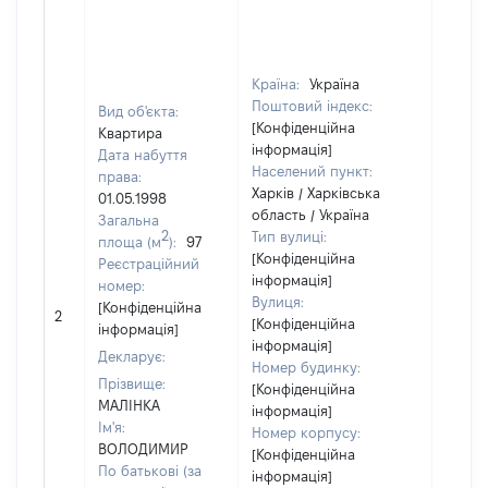
Країна:
Україна
Поштовий індекс:
Вид об'єкта:
[Конфіденційна
Квартира
інформація]
Дата набуття
Населений пункт:
права:
Харків / Харківська
01.05.1998
область / Україна
Загальна
2
Тип вулиці:
площа (м
):
97
[Конфіденційна
Реєстраційний
інформація]
номер:
Вулиця:
[Конфіденційна
2
16400
[Конфіденційна
інформація]
інформація]
Декларує:
Номер будинку:
Прізвище:
[Конфіденційна
МАЛІНКА
інформація]
Ім'я:
Номер корпусу:
ВОЛОДИМИР
[Конфіденційна
По батькові (за
інформація]