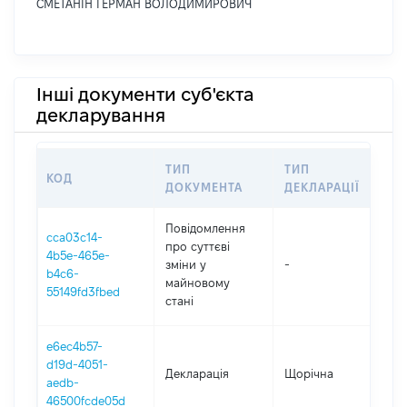
СМЕТАНІН ГЕРМАН ВОЛОДИМИРОВИЧ
Інші документи суб'єкта
декларування
ТИП
ТИП
КОД
ПЕ
ДОКУМЕНТА
ДЕКЛАРАЦІЇ
Повідомлення
cca03c14-
про суттєві
4b5e-465e-
зміни y
-
202
b4c6-
майновому
55149fd3fbed
стані
e6ec4b57-
d19d-4051-
Декларація
Щорічна
202
aedb-
46500fcde05d