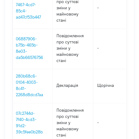
про суттєві
7467-4cd7-
зміни y
-
202
85c4-
майновому
ad47cf53b447
стані
Повідомлення
06887906-
про суттєві
b75b-465b-
зміни y
-
202
8e03-
майновому
da5b66576756
стані
280b68c6-
0104-4003-
Декларація
Щорічна
202
8c41-
2268d8dcd7aa
Повідомлення
07c2744d-
про суттєві
7f40-4cd3-
зміни y
-
202
91d2-
майновому
39c5fee0b28b
стані