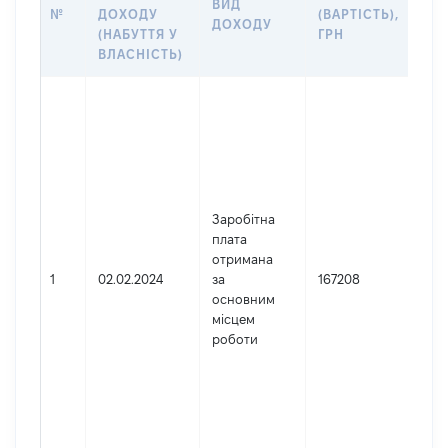
ВИД
ДЖ
№
ДОХОДУ
(ВАРТІСТЬ),
ДОХОДУ
(Д
(НАБУТТЯ У
ГРН
ДО
ВЛАСНІСТЬ)
Дже
Юри
зар
Укр
Най
АК
Заробітна
ТО
плата
"УК
отримана
ОБ
1
02.02.2024
за
167208
ПР
основним
Код
місцем
де
роботи
реє
юри
фіз
під
гро
фор