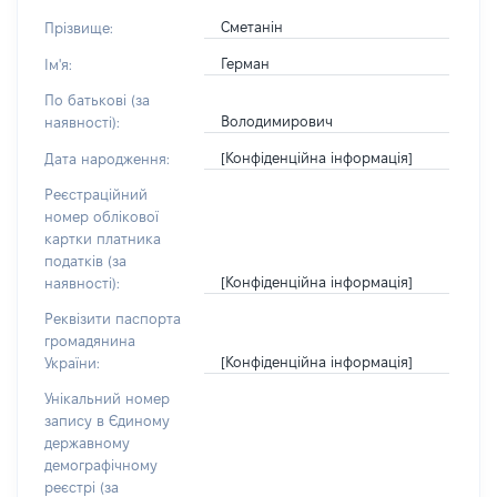
Сметанін
Прізвище:
Герман
Ім'я:
По батькові (за
Володимирович
наявності):
[Конфіденційна інформація]
Дата народження:
Реєстраційний
номер облікової
картки платника
податків (за
[Конфіденційна інформація]
наявності):
Реквізити паспорта
громадянина
[Конфіденційна інформація]
України:
Унікальний номер
запису в Єдиному
державному
демографічному
реєстрі (за