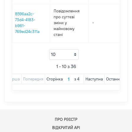
Повідомлення
8596aa2c-
про суттєві
73d4-4183-
зміни y
-
202
b961-
майновому
769ed24c311a
стані
1 - 10 з 36
Перша
Попередня
Сторінка
з
4
Наступна
Остання
ПРО РЕЄСТР
ВІДКРИТИЙ АРІ