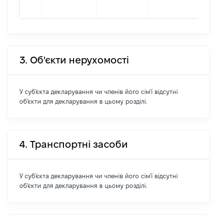
378
3. Об'єкти нерухомості
У суб'єкта декларування чи членів його сім'ї відсутні
об'єкти для декларування в цьому розділі.
4. Транспортні засоби
У суб'єкта декларування чи членів його сім'ї відсутні
об'єкти для декларування в цьому розділі.