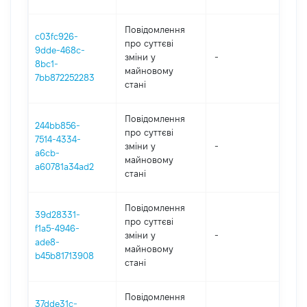
Повідомлення
c03fc926-
про суттєві
9dde-468c-
зміни y
-
202
8bc1-
майновому
7bb872252283
стані
Повідомлення
244bb856-
про суттєві
7514-4334-
зміни y
-
202
a6cb-
майновому
a60781a34ad2
стані
Повідомлення
39d28331-
про суттєві
f1a5-4946-
зміни y
-
202
ade8-
майновому
b45b81713908
стані
Повідомлення
37dde31c-