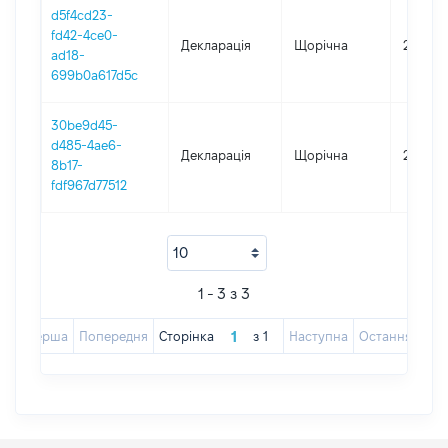
d5f4cd23-
fd42-4ce0-
Декларація
Щорічна
2024
ad18-
699b0a617d5c
30be9d45-
d485-4ae6-
Декларація
Щорічна
2023
8b17-
fdf967d77512
1 - 3 з 3
Перша
Попередня
Сторінка
з
1
Наступна
Остання