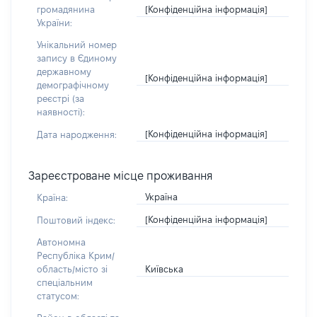
[Конфіденційна інформація]
громадянина
України:
Унікальний номер
запису в Єдиному
державному
[Конфіденційна інформація]
демографічному
реєстрі (за
наявності):
[Конфіденційна інформація]
Дата народження:
Зареєстроване місце проживання
Україна
Країна:
[Конфіденційна інформація]
Поштовий індекс:
Автономна
Республіка Крим/
Київська
область/місто зі
спеціальним
статусом: