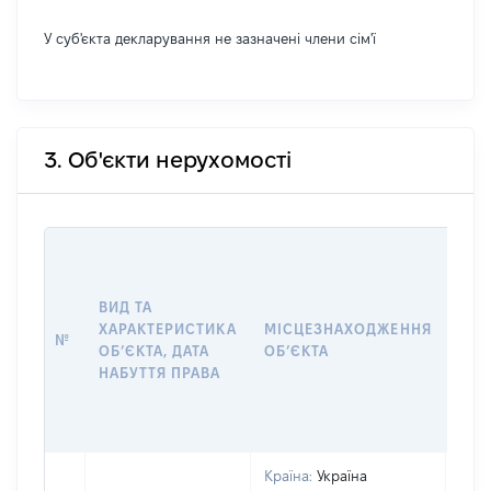
У суб'єкта декларування не зазначені члени сім'ї
3. Об'єкти нерухомості
ВАР
ДАТ
НАБ
ВИД ТА
ПРА
ХАРАКТЕРИСТИКА
МІСЦЕЗНАХОДЖЕННЯ
№
ЗА
ОБʼЄКТА, ДАТА
ОБʼЄКТА
ОС
НАБУТТЯ ПРАВА
ГР
ОЦІ
ГРН
Країна:
Україна