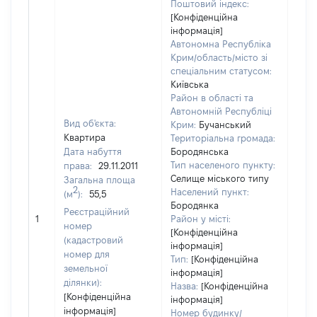
Поштовий індекс:
[Конфіденційна
інформація]
Автономна Республіка
Крим/область/місто зі
спеціальним статусом:
Київська
Район в області та
Автономній Республіці
Вид об'єкта:
Крим:
Бучанський
Квартира
Територіальна громада:
Дата набуття
Бородянська
Тип населеного пункту:
права:
29.11.2011
7342
Селище міського типу
Загальна площа
Тип
2
Населений пункт:
(м
):
55,5
варт
Бородянка
обʼє
Реєстраційний
1
Район у місті:
варт
номер
[Конфіденційна
ост
(кадастровий
інформація]
гро
номер для
Тип:
[Конфіденційна
оці
земельної
інформація]
ділянки):
Назва:
[Конфіденційна
[Конфіденційна
інформація]
інформація]
Номер будинку/