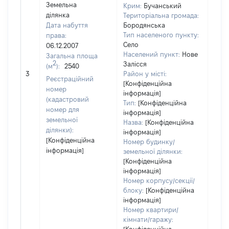
Земельна
Крим:
Бучанський
ділянка
Територіальна громада:
Дата набуття
Бородянська
Тип населеного пункту:
права:
Село
06.12.2007
Населений пункт:
Нове
Загальна площа
2
Залісся
(м
):
2540
[Не 
3
Район у місті:
Реєстраційний
[Конфіденційна
номер
інформація]
(кадастровий
Тип:
[Конфіденційна
номер для
інформація]
земельної
Назва:
[Конфіденційна
ділянки):
інформація]
[Конфіденційна
Номер будинку/
інформація]
земельної ділянки:
[Конфіденційна
інформація]
Номер корпусу/секції/
блоку:
[Конфіденційна
інформація]
Номер квартири/
кімнати/гаражу: