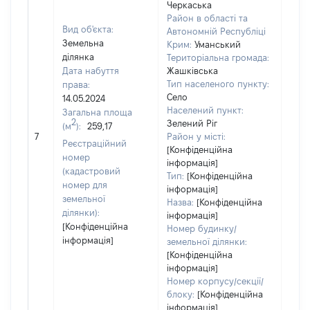
Черкаська
Район в області та
Вид об'єкта:
Автономній Республіці
Земельна
Крим:
Уманський
ділянка
Територіальна громада:
Дата набуття
Жашківська
Тип населеного пункту:
права:
1159
Село
14.05.2024
Тип
Населений пункт:
Загальна площа
варт
2
Зелений Ріг
(м
):
259,17
обʼє
7
Район у місті:
варт
Реєстраційний
[Конфіденційна
ост
номер
інформація]
гро
(кадастровий
Тип:
[Конфіденційна
оці
номер для
інформація]
земельної
Назва:
[Конфіденційна
ділянки):
інформація]
[Конфіденційна
Номер будинку/
інформація]
земельної ділянки:
[Конфіденційна
інформація]
Номер корпусу/секції/
блоку:
[Конфіденційна
інформація]