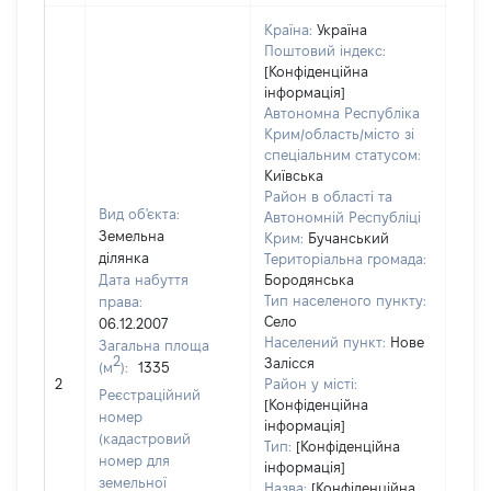
Країна:
Україна
Поштовий індекс:
[Конфіденційна
інформація]
Автономна Республіка
Крим/область/місто зі
спеціальним статусом:
Київська
Район в області та
Вид об'єкта:
Автономній Республіці
Земельна
Крим:
Бучанський
ділянка
Територіальна громада:
Дата набуття
Бородянська
Тип населеного пункту:
права:
Село
06.12.2007
Населений пункт:
Нове
Загальна площа
2
Залісся
(м
):
1335
[Не 
2
Район у місті:
Реєстраційний
[Конфіденційна
номер
інформація]
(кадастровий
Тип:
[Конфіденційна
номер для
інформація]
земельної
Назва:
[Конфіденційна