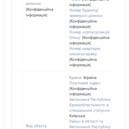
ділянки):
інформація]
[Конфіденційна
Номер будинку/
інформація]
земельної ділянки:
[Конфіденційна
інформація]
Номер корпусу/секції/
блоку:
[Конфіденційна
інформація]
Номер квартири/
кімнати/гаражу:
[Конфіденційна
інформація]
Країна:
Україна
Поштовий індекс:
[Конфіденційна
інформація]
Автономна Республіка
Крим/область/місто зі
спеціальним статусом:
Київська
Район в області та
Вид об'єкта:
Автономній Республіці