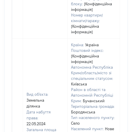
блоку:
[Конфіденційна
інформація]
Номер квартири/
кімнати/гаражу:
[Конфіденційна
інформація]
Країна:
Україна
Поштовий індекс:
[Конфіденційна
інформація]
Автономна Республіка
Крим/область/місто зі
спеціальним статусом:
Київська
Район в області та
Вид об'єкта:
Автономній Республіці
Земельна
Крим:
Бучанський
ділянка
Територіальна громада:
Дата набуття
Бородянська
Тип населеного пункту:
права:
2728
Село
22.05.2024
Тип
Населений пункт:
Нове
Загальна площа
варт