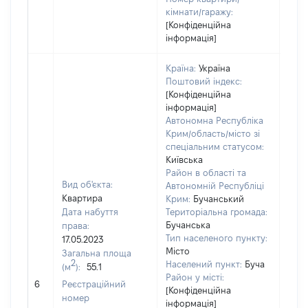
кімнати/гаражу:
[Конфіденційна
інформація]
Країна:
Україна
Поштовий індекс:
[Конфіденційна
інформація]
Автономна Республіка
Крим/область/місто зі
спеціальним статусом:
Київська
Район в області та
Вид об'єкта:
Автономній Республіці
Квартира
Крим:
Бучанський
Дата набуття
Територіальна громада:
Бучанська
права:
550
Тип населеного пункту:
17.05.2023
Тип
Місто
Загальна площа
варт
2
Населений пункт:
Буча
(м
):
55.1
обʼє
Район у місті:
6
Реєстраційний
варт
[Конфіденційна
номер
дату
інформація]