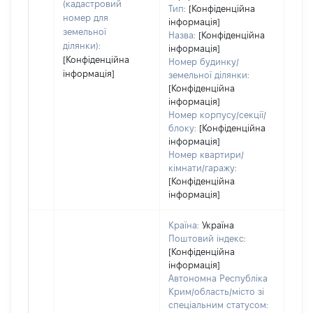
(кадастровий
Тип:
[Конфіденційна
набу
номер для
інформація]
пра
земельної
Назва:
[Конфіденційна
ділянки):
інформація]
[Конфіденційна
Номер будинку/
інформація]
земельної ділянки:
[Конфіденційна
інформація]
Номер корпусу/секції/
блоку:
[Конфіденційна
інформація]
Номер квартири/
кімнати/гаражу:
[Конфіденційна
інформація]
Країна:
Україна
Поштовий індекс:
[Конфіденційна
інформація]
Автономна Республіка
Крим/область/місто зі
спеціальним статусом: