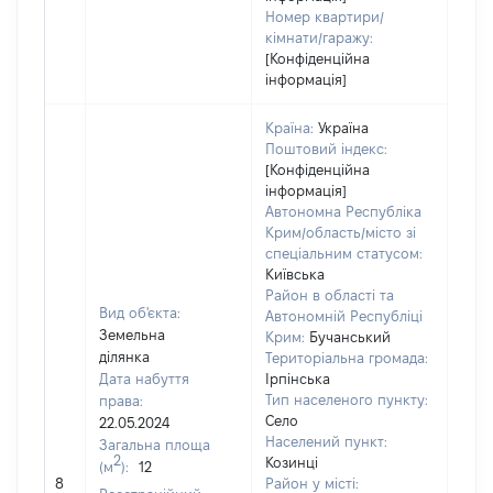
Номер квартири/
кімнати/гаражу:
[Конфіденційна
інформація]
Країна:
Україна
Поштовий індекс:
[Конфіденційна
інформація]
Автономна Республіка
Крим/область/місто зі
спеціальним статусом:
Київська
Район в області та
Вид об'єкта:
Автономній Республіці
Земельна
Крим:
Бучанський
ділянка
Територіальна громада:
Дата набуття
Ірпінська
Тип населеного пункту:
права:
1685
Село
22.05.2024
Тип
Населений пункт:
Загальна площа
варт
2
Козинці
(м
):
12
обʼє
8
Район у місті:
варт