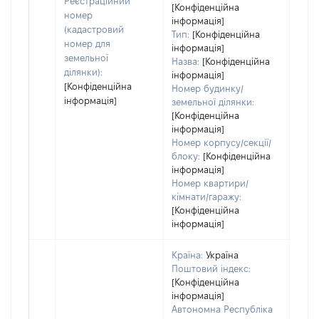
Реєстраційний
[Конфіденційна
ост
номер
інформація]
гро
(кадастровий
Тип:
[Конфіденційна
оці
номер для
інформація]
земельної
Назва:
[Конфіденційна
ділянки):
інформація]
[Конфіденційна
Номер будинку/
інформація]
земельної ділянки:
[Конфіденційна
інформація]
Номер корпусу/секції/
блоку:
[Конфіденційна
інформація]
Номер квартири/
кімнати/гаражу:
[Конфіденційна
інформація]
Країна:
Україна
Поштовий індекс:
[Конфіденційна
інформація]
Автономна Республіка