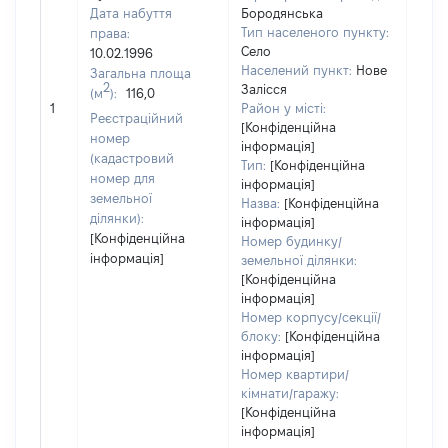
Дата набуття
Бородянська
Тип населеного пункту:
права:
Село
10.02.1996
Населений пункт:
Нове
Загальна площа
2
Залісся
(м
):
116,0
[Не 
1
Район у місті:
Реєстраційний
[Конфіденційна
номер
інформація]
(кадастровий
Тип:
[Конфіденційна
номер для
інформація]
земельної
Назва:
[Конфіденційна
ділянки):
інформація]
[Конфіденційна
Номер будинку/
інформація]
земельної ділянки:
[Конфіденційна
інформація]
Номер корпусу/секції/
блоку:
[Конфіденційна
інформація]
Номер квартири/
кімнати/гаражу:
[Конфіденційна
інформація]