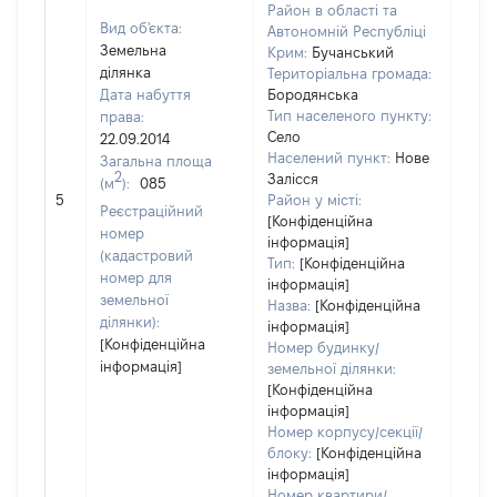
Район в області та
Вид об'єкта:
Автономній Республіці
Земельна
Крим:
Бучанський
ділянка
Територіальна громада:
Дата набуття
Бородянська
Тип населеного пункту:
права:
Село
22.09.2014
Населений пункт:
Нове
Загальна площа
2
Залісся
(м
):
085
[Не 
5
Район у місті:
Реєстраційний
[Конфіденційна
номер
інформація]
(кадастровий
Тип:
[Конфіденційна
номер для
інформація]
земельної
Назва:
[Конфіденційна
ділянки):
інформація]
[Конфіденційна
Номер будинку/
інформація]
земельної ділянки:
[Конфіденційна
інформація]
Номер корпусу/секції/
блоку:
[Конфіденційна
інформація]
Номер квартири/