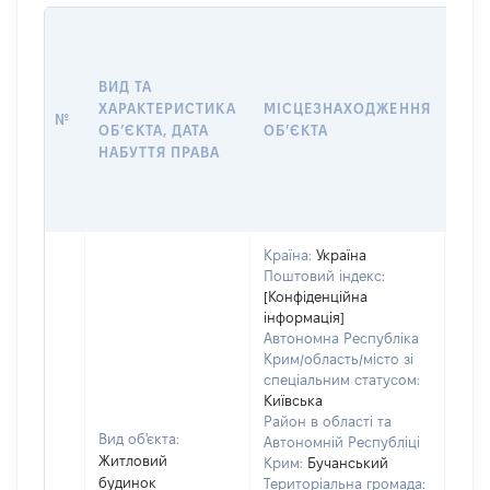
ВАР
ДАТ
НАБ
ВИД ТА
ПРА
ХАРАКТЕРИСТИКА
МІСЦЕЗНАХОДЖЕННЯ
№
ЗА
ОБʼЄКТА, ДАТА
ОБʼЄКТА
ОС
НАБУТТЯ ПРАВА
ГР
ОЦІ
ГРН
Країна:
Україна
Поштовий індекс:
[Конфіденційна
інформація]
Автономна Республіка
Крим/область/місто зі
спеціальним статусом:
Київська
Район в області та
Вид об'єкта:
Автономній Республіці
Житловий
Крим:
Бучанський
будинок
Територіальна громада: