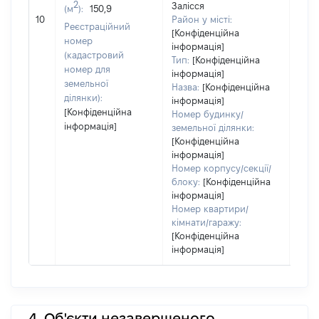
2
Залісся
(м
):
150,9
обʼє
10
Район у місті:
варт
Реєстраційний
[Конфіденційна
ост
номер
інформація]
гро
(кадастровий
Тип:
[Конфіденційна
оці
номер для
інформація]
земельної
Назва:
[Конфіденційна
ділянки):
інформація]
[Конфіденційна
Номер будинку/
інформація]
земельної ділянки:
[Конфіденційна
інформація]
Номер корпусу/секції/
блоку:
[Конфіденційна
інформація]
Номер квартири/
кімнати/гаражу:
[Конфіденційна
інформація]
4. Об'єкти незавершеного