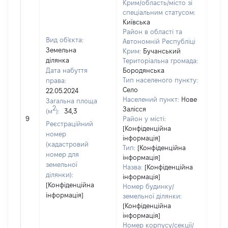
Крим/область/місто зі
спеціальним статусом:
Київська
Район в області та
Вид об'єкта:
Автономній Республіці
Земельна
Крим:
Бучанський
ділянка
Територіальна громада:
Дата набуття
Бородянська
Тип населеного пункту:
права:
604
Село
22.05.2024
Тип
Населений пункт:
Нове
Загальна площа
варт
2
Залісся
(м
):
34,3
обʼє
9
Район у місті:
варт
Реєстраційний
[Конфіденційна
ост
номер
інформація]
гро
(кадастровий
Тип:
[Конфіденційна
оці
номер для
інформація]
земельної
Назва:
[Конфіденційна
ділянки):
інформація]
[Конфіденційна
Номер будинку/
інформація]
земельної ділянки:
[Конфіденційна
інформація]
Номер корпусу/секції/