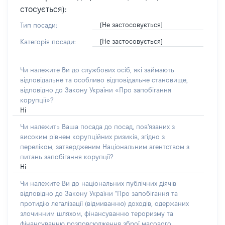
стосується):
[Не застосовується]
Тип посади:
[Не застосовується]
Категорія посади:
Чи належите Ви до службових осіб, які займають
відповідальне та особливо відповідальне становище,
відповідно до Закону України «Про запобігання
корупції»?
Ні
Чи належить Ваша посада до посад, пов'язаних з
високим рівнем корупційних ризиків, згідно з
переліком, затвердженим Національним агентством з
питань запобігання корупції?
Ні
Чи належите Ви до національних публічних діячів
відповідно до Закону України "Про запобігання та
протидію легалізації (відмиванню) доходів, одержаних
злочинним шляхом, фінансуванню тероризму та
фінансуванню розповсюдження зброї масового