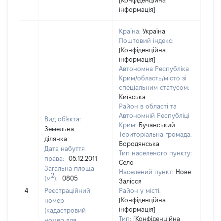
[Конфіденційна
інформація]
Країна:
Україна
Поштовий індекс:
[Конфіденційна
інформація]
Автономна Республіка
Крим/область/місто зі
спеціальним статусом:
Київська
Район в області та
Автономній Республіці
Вид об'єкта:
Крим:
Бучанський
Земельна
Територіальна громада:
ділянка
Бородянська
Дата набуття
Тип населеного пункту:
права:
05.12.2011
Село
Загальна площа
Населений пункт:
Нове
2
(м
):
0805
Залісся
[Не 
4
Реєстраційний
Район у місті:
[Конфіденційна
номер
інформація]
(кадастровий
Тип:
[Конфіденційна
номер для