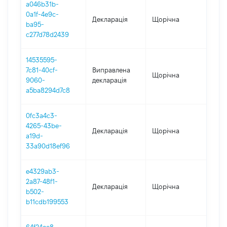
a046b31b-
0a1f-4e9c-
Декларація
Щорічна
202
ba95-
c277d78d2439
14535595-
7c81-40cf-
Виправлена
Щорічна
2019
9060-
декларація
a5ba8294d7c8
0fc3a4c3-
4265-43be-
Декларація
Щорічна
2019
a19d-
33a90d18ef96
e4329ab3-
2a87-48f1-
Декларація
Щорічна
2018
b502-
b11cdb199553