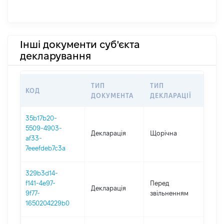
Інші документи суб'єкта
декларування
ТИП
ТИП
КОД
ПЕР
ДОКУМЕНТА
ДЕКЛАРАЦІЇ
35b17b20-
5509-4903-
Декларація
Щорічна
202
af33-
7eeefdeb7c3a
329b3d14-
01.0
f141-4e97-
Перед
Декларація
-
9f77-
звільненням
04.0
1650204229b0