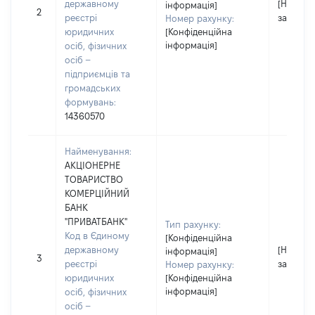
державному
[Не
інформація]
2
реєстрі
застосо
Номер рахунку:
юридичних
[Конфіденційна
інформація]
осіб, фізичних
осіб –
підприємців та
громадських
формувань:
14360570
Найменування:
АКЦІОНЕРНЕ
ТОВАРИСТВО
КОМЕРЦІЙНИЙ
БАНК
"ПРИВАТБАНК"
Тип рахунку:
Код в Єдиному
[Конфіденційна
державному
[Не
інформація]
3
реєстрі
застосо
Номер рахунку:
юридичних
[Конфіденційна
інформація]
осіб, фізичних
осіб –