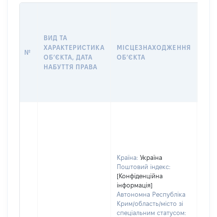
ВАР
ДАТ
НАБ
ВИД ТА
ПРА
ХАРАКТЕРИСТИКА
МІСЦЕЗНАХОДЖЕННЯ
№
ЗА
ОБʼЄКТА, ДАТА
ОБʼЄКТА
ОС
НАБУТТЯ ПРАВА
ГР
ОЦІ
ГРН
Країна:
Україна
Поштовий індекс:
[Конфіденційна
інформація]
Автономна Республіка
Крим/область/місто зі
спеціальним статусом: