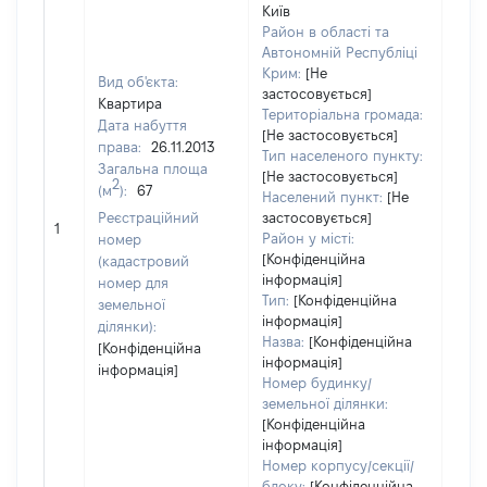
Київ
Район в області та
Автономній Республіці
Крим:
[Не
Вид об'єкта:
застосовується]
Квартира
Територіальна громада:
Дата набуття
[Не застосовується]
права:
26.11.2013
Тип населеного пункту:
Загальна площа
[Не застосовується]
2
(м
):
67
Населений пункт:
[Не
Реєстраційний
застосовується]
[Не 
1
Район у місті:
номер
[Конфіденційна
(кадастровий
інформація]
номер для
Тип:
[Конфіденційна
земельної
інформація]
ділянки):
Назва:
[Конфіденційна
[Конфіденційна
інформація]
інформація]
Номер будинку/
земельної ділянки:
[Конфіденційна
інформація]
Номер корпусу/секції/
блоку:
[Конфіденційна