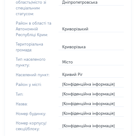
Дніпропетровська
область/місто зі
спеціальним
статусом:
Район в області та
Криворізький
Автономній
Республіці Крим:
Територіальна
Криворізька
громада:
Тип населеного
Місто
пункту:
Кривий Ріг
Населений пункт:
[Конфіденційна інформація]
Район у місті:
[Конфіденційна інформація]
Тип:
[Конфіденційна інформація]
Назва:
[Конфіденційна інформація]
Номер будинку:
Номер корпусу/
[Конфіденційна інформація]
секції/блоку: