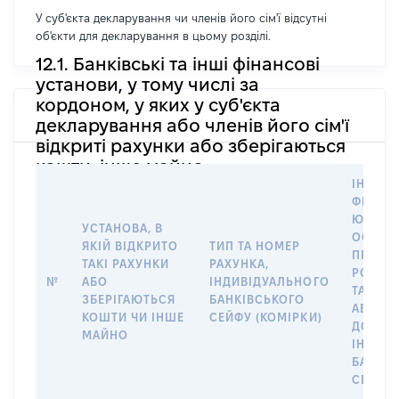
У суб'єкта декларування чи членів його сім'ї відсутні
об'єкти для декларування в цьому розділі.
12.1. Банківські та інші фінансові
установи, у тому числі за
кордоном, у яких у суб'єкта
декларування або членів його сім'ї
відкриті рахунки або зберігаються
кошти, інше майно
ІНФОР
ФІЗИЧН
ЮРИДИ
УСТАНОВА, В
ОСОБУ,
ЯКІЙ ВІДКРИТО
ТИП ТА НОМЕР
ПРАВО
ТАКІ РАХУНКИ
РАХУНКА,
РОЗПО
№
АБО
ІНДИВІДУАЛЬНОГО
ТАКИМ
ЗБЕРІГАЮТЬСЯ
БАНКІВСЬКОГО
АБО М
КОШТИ ЧИ ІНШЕ
СЕЙФУ (КОМІРКИ)
ДО
МАЙНО
ІНДИВ
БАНКІ
СЕЙФУ 