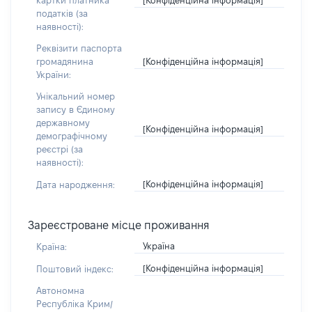
картки платника
податків (за
наявності):
Реквізити паспорта
[Конфіденційна інформація]
громадянина
України:
Унікальний номер
запису в Єдиному
державному
[Конфіденційна інформація]
демографічному
реєстрі (за
наявності):
[Конфіденційна інформація]
Дата народження:
Зареєстроване місце проживання
Україна
Країна:
[Конфіденційна інформація]
Поштовий індекс:
Автономна
Республіка Крим/