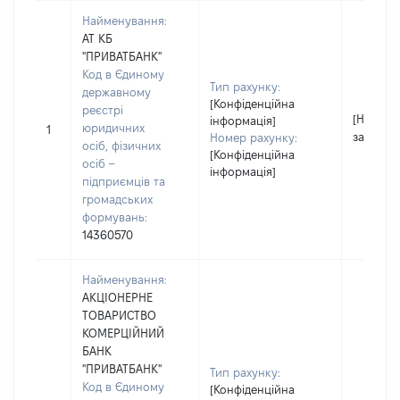
Найменування:
АТ КБ
"ПРИВАТБАНК"
Код в Єдиному
Тип рахунку:
державному
[Конфіденційна
реєстрі
[Не
інформація]
юридичних
1
застосо
Номер рахунку:
осіб, фізичних
[Конфіденційна
осіб –
інформація]
підприємців та
громадських
формувань:
14360570
Найменування:
АКЦІОНЕРНЕ
ТОВАРИСТВО
КОМЕРЦІЙНИЙ
БАНК
"ПРИВАТБАНК"
Тип рахунку:
Код в Єдиному
[Конфіденційна