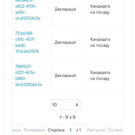
64f24ec8-
d6c2-4750-
Кандидата
Декларація
2018
aa9d-
на посаду
dcaf12334c5e
77cbb198-
c80c-407f-
Кандидата
Декларація
2017
bad6-
на посаду
101bafe21976
7f46f627-
d201-4c5a-
Кандидата
Декларація
2017
b480-
на посаду
db3d29f2eb3e
1 - 9 з 9
Перша
Попередня
Сторінка
з
1
Наступна
Остання