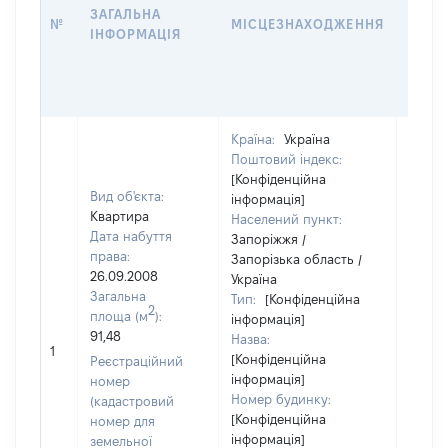
ЗАГАЛЬНА
ПРАВ
№
МІСЦЕЗНАХОДЖЕННЯ
ІНФОРМАЦІЯ
ЗА
ОСТ
ГРО
ОЦІ
Країна:
Україна
Поштовий індекс:
[Конфіденційна
Вид об'єкта:
інформація]
Квартира
Населений пункт:
Дата набуття
Запоріжжя /
права:
Запорізька область /
26.09.2008
Україна
Загальна
Тип:
[Конфіденційна
2
площа (м
):
інформація]
91,48
Назва:
3800
1
[Конфіденційна
Реєстраційний
інформація]
номер
Номер будинку:
(кадастровий
[Конфіденційна
номер для
інформація]
земельної