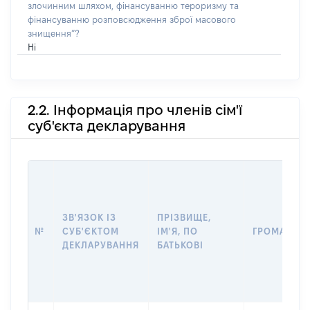
злочинним шляхом, фінансуванню тероризму та
фінансуванню розповсюдження зброї масового
знищення”?
Ні
2.2. Інформація про членів сім'ї
суб'єкта декларування
ЗВ'ЯЗОК ІЗ
ПРІЗВИЩЕ,
№
СУБ'ЄКТОМ
ІМ'Я, ПО
ГРОМАДЯН
ДЕКЛАРУВАННЯ
БАТЬКОВІ