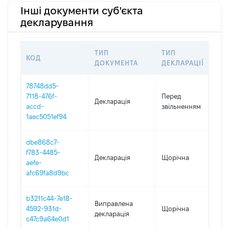
Інші документи суб'єкта
декларування
ТИП
ТИП
КОД
П
ДОКУМЕНТА
ДЕКЛАРАЦІЇ
78748dd5-
0
7118-476f-
Перед
Декларація
-
accd-
звільненням
1
1aec5051ef94
dbe868c7-
f783-4485-
Декларація
Щорічна
2
aefe-
afc69fa8d9bc
b3211c44-7e18-
Виправлена
4592-931d-
Щорічна
2
декларація
c47c9a64e0d1