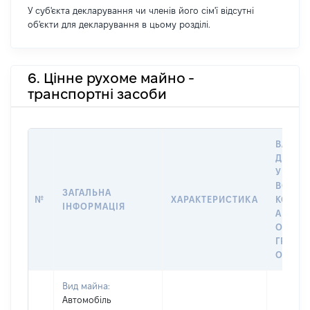
У суб'єкта декларування чи членів його сім'ї відсутні
об'єкти для декларування в цьому розділі.
6. Цінне рухоме майно -
транспортні засоби
ВАРТІС
ДАТУ 
У ВЛАС
ВОЛОД
ЗАГАЛЬНА
№
ХАРАКТЕРИСТИКА
КОРИС
ІНФОРМАЦІЯ
АБО З
ОСТА
ГРОШ
ОЦІНК
Вид майна:
Автомобіль