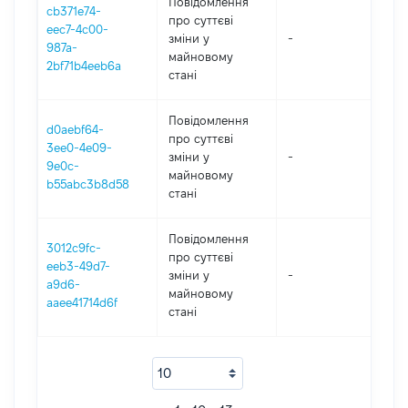
Повідомлення
cb371e74-
про суттєві
eec7-4c00-
зміни y
-
2
987a-
майновому
2bf71b4eeb6a
стані
Повідомлення
d0aebf64-
про суттєві
3ee0-4e09-
зміни y
-
2
9e0c-
майновому
b55abc3b8d58
стані
Повідомлення
3012c9fc-
про суттєві
eeb3-49d7-
зміни y
-
2
a9d6-
майновому
aaee41714d6f
стані