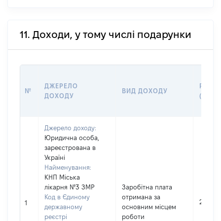
11. Доходи, у тому числі подарунки
ДЖЕРЕЛО
РОЗМ
№
ВИД ДОХОДУ
ДОХОДУ
(ВАРТ
Джерело доходу:
Юридична особа,
зареєстрована в
Україні
Найменування:
КНП Міська
лікарня №3 ЗМР
Заробітна плата
Код в Єдиному
отримана за
261773
1
державному
основним місцем
реєстрі
роботи