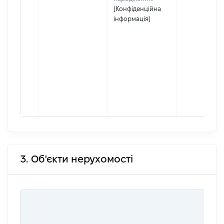
[Конфіденційна
інформація]
3. Об'єкти нерухомості
ВАРТ
ДАТУ
НАБУ