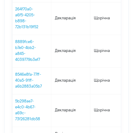
264f70a0-
a6f5-4205-
Декларація
Щорічна
2
b898-
72b131b19f52
8889fce6-
b7e0-4bb2-
Декларація
Щорічна
2
a845-
4039779b3ef7
8546e8fa-77ff-
40a5-91ff-
Декларація
Щорічна
2
a6b2883a05b7
5b298ae7-
e4c0-4b67-
Декларація
Щорічна
2
a69c-
73f26281db58