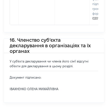
підприємц
громадськ
формуван
02010741
16. Членство суб’єкта
декларування в організаціях та їх
органах
У суб'єкта декларування чи членів його сім'ї відсутні
об'єкти для декларування в цьому розділі.
Документ підписано:
ІВАХНЕНКО ОЛЕНА МИХАЙЛІВНА