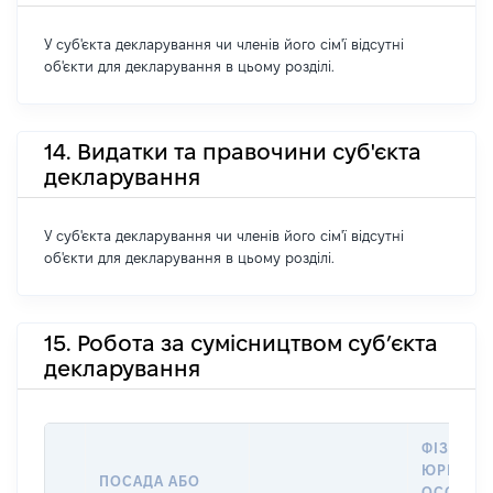
У суб'єкта декларування чи членів його сім'ї відсутні
об'єкти для декларування в цьому розділі.
14. Видатки та правочини суб'єкта
декларування
У суб'єкта декларування чи членів його сім'ї відсутні
об'єкти для декларування в цьому розділі.
15. Робота за сумісництвом суб’єкта
декларування
ФІЗИЧНА
ЮРИДИЧ
ПОСАДА АБО
ОСОБА, 